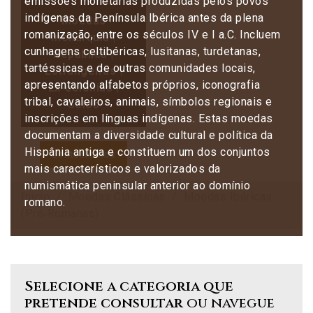
emissões monetárias produzidas pelos povos
indígenas da Península Ibérica antes da plena
Moedas
romanização, entre os séculos IV e I a.C. Incluem
monarquia |
cunhagens celtibéricas, lusitanas, turdetanas,
República |
tartéssicas e de outras comunidades locais,
Estrangeiras |
apresentando alfabetos próprios, iconografia
Ex-colónias |
tribal, cavaleiros, animais, símbolos regionais e
Selos
inscrições em línguas indígenas. Estas moedas
documentam a diversidade cultural e política da
Hispânia antiga e constituem um dos conjuntos
Contacte-nos
mais característicos e valorizados da
numismática peninsular anterior ao domínio
Início
Moedas Clássicas
Moedas Ibéricas
romano.
(Pré‑Romanas)
Selecione a categoria que
pretende consultar
ou navegue