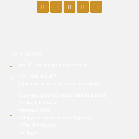
CONTACTOS
geral@portugalmoedas.com.pt
+351 938 406 867
(chamada para rede móvel nacional)
Endereço para correspondência postal:
Portugal Moedas
Apartado 0006
Estação de Correiros de Águeda
3754-909 Águeda
Portugal