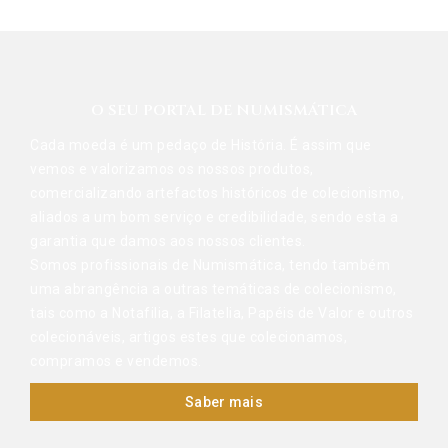
O SEU PORTAL DE NUMISMÁTICA
Cada moeda é um pedaço de História. É assim que
vemos e valorizamos os nossos produtos,
comercializando artefactos históricos de colecionismo,
aliados a um bom serviço e credibilidade, sendo esta a
garantia que damos aos nossos clientes.
Somos profissionais de Numismática, tendo também
uma abrangência a outras temáticas de colecionismo,
tais como a Notafilia, a Filatelia, Papéis de Valor e outros
colecionáveis, artigos estes que colecionamos,
compramos e vendemos.
Saber mais