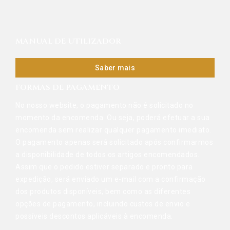
MANUAL DE UTILIZADOR
Saber mais
FORMAS DE PAGAMENTO
No nosso website, o pagamento não é solicitado no
momento da encomenda. Ou seja, poderá efetuar a sua
encomenda sem realizar qualquer pagamento imediato.
O pagamento apenas será solicitado após confirmarmos
a disponibilidade de todos os artigos encomendados.
Assim que o pedido estiver separado e pronto para
expedição, será enviado um e-mail com a confirmação
dos produtos disponíveis, bem como as diferentes
opções de pagamento, incluindo custos de envio e
possíveis descontos aplicáveis à encomenda.