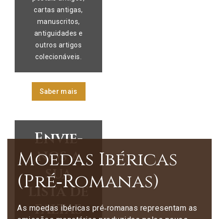
cartas antigas,
manuscritos,
antiguidades e
outros artigos
colecionáveis.
Saber mais
Envie-
nos a
Moedas Ibéricas
sua
(Pré‑Romanas)
lista de
faltas
As moedas ibéricas pré‑romanas representam as