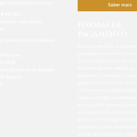
portugalmoedas.com.pt
Saber mais
38 406 867
da para rede móvel
FORMAS DE
l)
PAGAMENTO
ço para correspondência
No nosso website, o pagame
solicitado no momento da 
al Moedas
Ou seja, poderá efetuar a su
do 0006
encomenda sem realizar qu
o de Correiros de Águeda
pagamento imediato. O pa
09 Águeda
apenas será solicitado após
al
confirmarmos a disponibilid
todos os artigos encomenda
que o pedido estiver separa
para expedição, será enviad
com a confirmação dos pro
disponíveis, bem como as di
opções de pagamento, inclu