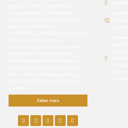
geral@
assim que vemos e valorizamos os
nossos produtos, comercializando
+351 9
artefactos históricos de colecionismo,
(chama
aliados a um bom serviço e
naciona
credibilidade, sendo esta a garantia que
Endere
damos aos nossos clientes.
postal:
Somos profissionais de Numismática,
Portug
tendo também uma abrangência a
Aparta
outras temáticas de colecionismo, tais
Estaçã
como a Notafilia, a Filatelia, Papéis de
3754-9
Valor e outros colecionáveis, artigos
Portug
estes que colecionamos, compramos e
vendemos.
Saber mais