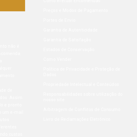
Como efetuar Encomendas
Preços e Modos de Pagamento
Portes de Envio
Garantia de Autenticidade
Garantia de Satisfação
nto não é
Estados de Conservação
encomenda.
Como Vender
a
alquer
Política de Privacidade e Proteção de
Dados
gamento
Propriedade Intelectual e Conteúdos
ade de
Responsabilidades sobre utilização do
dos. Assim
nosso site
do e pronto
Arbitragem de Conflitos de Consumo
o um e-mail
Livro de Reclamações Eletrónico
dutos
ferentes
indo custos