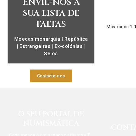
Envie-nos a
sua lista de
faltas
Mostrando 1-1 
Moedas monarquia | República
| Estrangeiras | Ex-colónias |
Selos
Contacte-nos
O SEU PORTAL DE
NUMISMÁTICA
CONT
Cada moeda é um pedaço de História. É