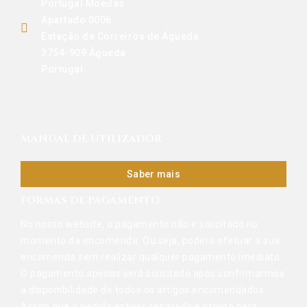
Portugal Moedas
Apartado 0006
Estação de Correiros de Águeda
3754-909 Águeda
Portugal
MANUAL DE UTILIZADOR
Saber mais
FORMAS DE PAGAMENTO
No nosso website, o pagamento não é solicitado no
momento da encomenda. Ou seja, poderá efetuar a sua
encomenda sem realizar qualquer pagamento imediato.
O pagamento apenas será solicitado após confirmarmos
a disponibilidade de todos os artigos encomendados.
Assim que o pedido estiver separado e pronto para