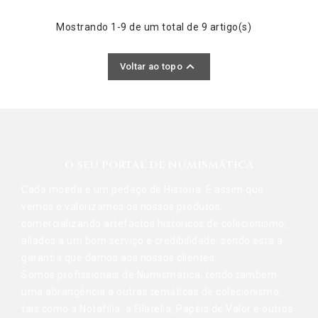
Mostrando 1-9 de um total de 9 artigo(s)

Voltar ao topo
O SEU PORTAL DE NUMISMÁTICA
Cada moeda é um pedaço de História. É assim que
vemos e valorizamos os nossos produtos,
comercializando artefactos históricos de colecionismo,
aliados a um bom serviço e credibilidade, sendo esta a
garantia que damos aos nossos clientes.
Somos profissionais de Numismática, tendo também
uma abrangência a outras temáticas de colecionismo,
tais como a Notafilia, a Filatelia, Papéis de Valor e outros