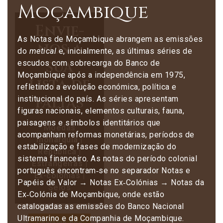
Moçambique
Envie-
As Notas de Moçambique abrangem as emissões
nos a
do
metical
e, inicialmente, as últimas séries de
sua
escudos com sobrecarga do Banco de
Moçambique após a independência em 1975,
lista de
refletindo a evolução económica, política e
faltas
institucional do país. As séries apresentam
figuras nacionais, elementos culturais, fauna,
paisagens e símbolos identitários que
Moedas
acompanham reformas monetárias, períodos de
monarquia |
estabilização e fases de modernização do
República |
sistema financeiro. As notas do período colonial
Estrangeiras |
português encontram‑se no separador
Notas e
Ex-colónias |
Papéis de Valor → Notas Ex‑Colónias → Notas da
Selos
Ex‑Colónia de Moçambique
, onde estão
catalogadas as emissões do Banco Nacional
Ultramarino e da Companhia de Moçambique.