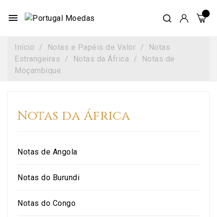
menu
Início
Notas e Papéis de Valor
Notas
Estrangeiras
Notas da África
Notas de
Moçambique
Notas da África
Notas de Angola
Notas do Burundi
Notas do Congo