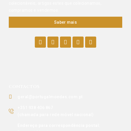
colecionáveis, artigos estes que colecionamos,
compramos e vendemos.
Saber mais
CONTACTOS
geral@portugalmoedas.com.pt
+351 938 406 867
(chamada para rede móvel nacional)
Endereço para correspondência postal: