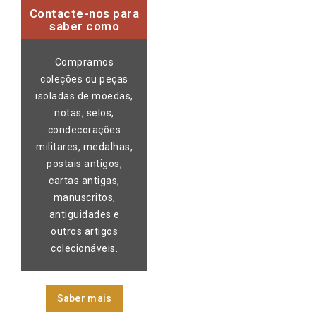
Contacte-nos para
saber como
Compramos
coleções ou peças
isoladas de moedas,
notas, selos,
condecorações
militares, medalhas,
postais antigos,
cartas antigas,
manuscritos,
antiguidades e
outros artigos
colecionáveis.
Saber mais