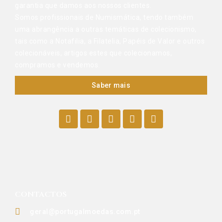
garantia que damos aos nossos clientes.
Somos profissionais de Numismática, tendo também
uma abrangência a outras temáticas de colecionismo,
tais como a Notafilia, a Filatelia, Papéis de Valor e outros
colecionáveis, artigos estes que colecionamos,
compramos e vendemos.
Saber mais
CONTACTOS
geral@portugalmoedas.com.pt