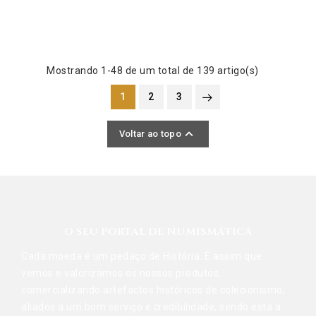
Mostrando 1-48 de um total de 139 artigo(s)
1
2
3

Voltar ao topo
O SEU PORTAL DE NUMISMÁTICA
Cada moeda é um pedaço de História. É assim que
vemos e valorizamos os nossos produtos,
comercializando artefactos históricos de colecionismo,
aliados a um bom serviço e credibilidade, sendo esta a