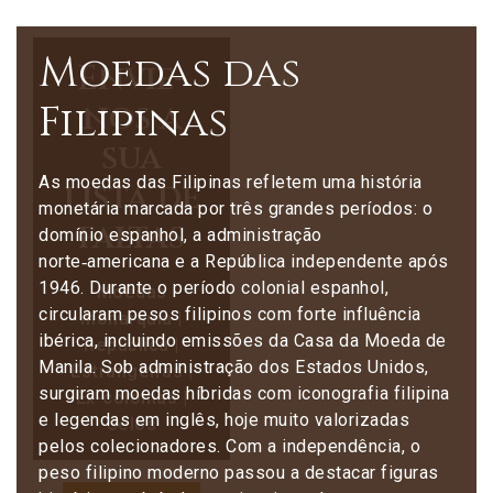
Moedas das
Envie-
Filipinas
nos a
sua
As moedas das Filipinas refletem uma história
lista de
monetária marcada por três grandes períodos: o
faltas
domínio espanhol, a administração
norte‑americana e a República independente após
1946. Durante o período colonial espanhol,
Moedas
circularam pesos filipinos com forte influência
monarquia |
ibérica, incluindo emissões da Casa da Moeda de
República |
Manila. Sob administração dos Estados Unidos,
Estrangeiras |
surgiram moedas híbridas com iconografia filipina
Ex-colónias |
e legendas em inglês, hoje muito valorizadas
Selos
pelos colecionadores. Com a independência, o
peso filipino moderno passou a destacar figuras