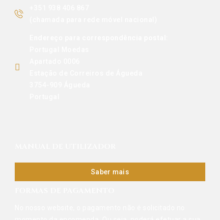
+351 938 406 867
(chamada para rede móvel nacional)
Endereço para correspondência postal:
Portugal Moedas
Apartado 0006
Estação de Correiros de Águeda
3754-909 Águeda
Portugal
MANUAL DE UTILIZADOR
Saber mais
FORMAS DE PAGAMENTO
No nosso website, o pagamento não é solicitado no
momento da encomenda. Ou seja, poderá efetuar a sua