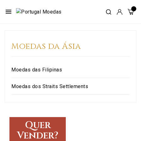
menu
Moedas da Ásia
Moedas das Filipinas
Moedas dos Straits Settlements
Quer
Vender?