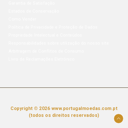
Garantia de Satisfação
Estados de Conservação
Como Vender
Política de Privacidade e Proteção de Dados
Propriedade Intelectual e Conteúdos
Responsabilidades sobre utilização do nosso site
Arbitragem de Conflitos de Consumo
Livro de Reclamações Eletrónico
Copyright © 2026 www.portugalmoedas.com.pt
(todos os direitos reservados)