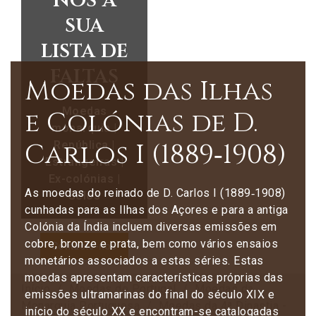
nos a
sua
lista de
faltas
Moedas das Ilhas
Moedas
e Colónias de D.
monarquia |
Carlos I (1889‑1908)
República |
Estrangeiras |
Ex-colónias |
As moedas do reinado de D. Carlos I (1889‑1908)
Selos
cunhadas para as Ilhas dos Açores e para a antiga
Colónia da Índia incluem diversas emissões em
cobre, bronze e prata, bem como vários ensaios
Contacte-nos
monetários associados a estas séries. Estas
moedas apresentam características próprias das
Início
Moedas de Portugal
Moedas da
emissões ultramarinas do final do século XIX e
Monarquia Portuguesa
Moedas da 4ª Dinastia -
início do século XX e encontram-se catalogadas