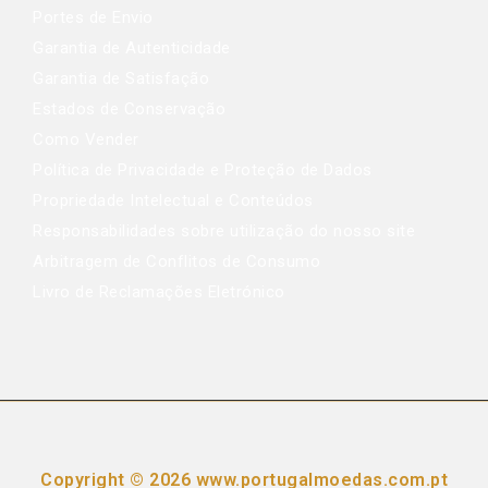
Portes de Envio
Garantia de Autenticidade
Garantia de Satisfação
Estados de Conservação
Como Vender
Política de Privacidade e Proteção de Dados
Propriedade Intelectual e Conteúdos
Responsabilidades sobre utilização do nosso site
Arbitragem de Conflitos de Consumo
Livro de Reclamações Eletrónico
Copyright © 2026 www.portugalmoedas.com.pt