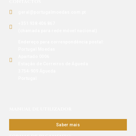
CONTACTOS
geral@portugalmoedas.com.pt
+351 938 406 867
(chamada para rede móvel nacional)
Endereço para correspondência postal:
Portugal Moedas
Apartado 0006
Estação de Correiros de Águeda
3754-909 Águeda
Portugal
MANUAL DE UTILIZADOR
Saber mais