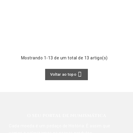
Mostrando 1-13 de um total de 13 artigo(s)

Voltar ao topo
O SEU PORTAL DE NUMISMÁTICA
Cada moeda é um pedaço de História. É assim que