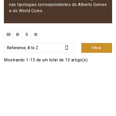
1640 a 1910
Moedas de D. Carlos I (1889-1908)
nas tipologias correspondentes do Alberto Gomes
Moedas das Ilhas e Colónias de D. Carlos I
e do World Coins.
(1889‑1908)

Reference, A to Z
Filtrar
Mostrando 1-13 de um total de 13 artigo(s)