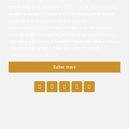
vemos e valorizamos os nossos produtos,
comercializando artefactos históricos de colecionismo,
aliados a um bom serviço e credibilidade, sendo esta a
garantia que damos aos nossos clientes.
Somos profissionais de Numismática, tendo também
uma abrangência a outras temáticas de colecionismo,
tais como a Notafilia, a Filatelia, Papéis de Valor e outros
colecionáveis, artigos estes que colecionamos,
compramos e vendemos.
Saber mais