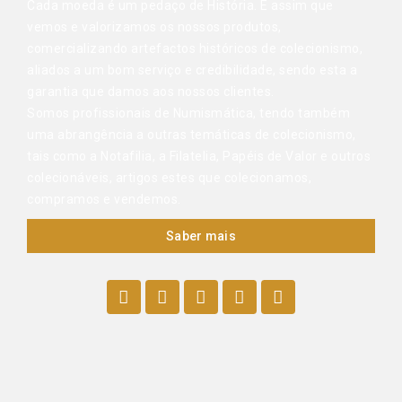
Cada moeda é um pedaço de História. É assim que
vemos e valorizamos os nossos produtos,
comercializando artefactos históricos de colecionismo,
aliados a um bom serviço e credibilidade, sendo esta a
garantia que damos aos nossos clientes.
Somos profissionais de Numismática, tendo também
uma abrangência a outras temáticas de colecionismo,
tais como a Notafilia, a Filatelia, Papéis de Valor e outros
colecionáveis, artigos estes que colecionamos,
compramos e vendemos.
Saber mais