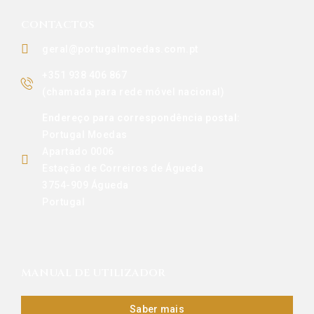
CONTACTOS
geral@portugalmoedas.com.pt
+351 938 406 867
(chamada para rede móvel nacional)
Endereço para correspondência postal:
Portugal Moedas
Apartado 0006
Estação de Correiros de Águeda
3754-909 Águeda
Portugal
MANUAL DE UTILIZADOR
Saber mais