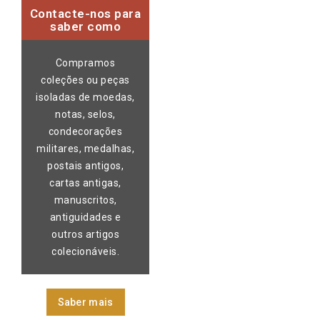
Contacte-nos para
saber como
Compramos
coleções ou peças
isoladas de moedas,
notas, selos,
condecorações
militares, medalhas,
postais antigos,
cartas antigas,
manuscritos,
antiguidades e
outros artigos
colecionáveis.
Saber mais