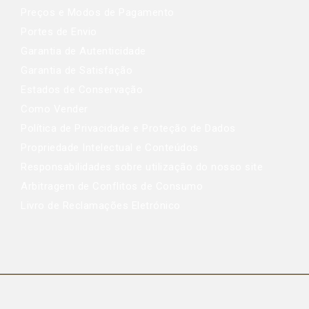
Preços e Modos de Pagamento
Portes de Envio
Garantia de Autenticidade
Garantia de Satisfação
Estados de Conservação
Como Vender
Política de Privacidade e Proteção de Dados
Propriedade Intelectual e Conteúdos
Responsabilidades sobre utilização do nosso site
Arbitragem de Conflitos de Consumo
Livro de Reclamações Eletrónico