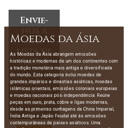
Envie-
nos a
Moedas da Ásia
sua
lista de
As Moedas da Ásia abrangem emissões
faltas
históricas e modernas de um dos continentes com
a tradição monetária mais antiga e diversificada
do mundo. Esta categoria inclui moedas de
Moedas
grandes impérios e dinastias asiáticas, moedas
monarquia |
islâmicas orientais, emissões coloniais europeias
República |
e moedas nacionais pós‑independência. Reúne
Estrangeiras |
peças em ouro, prata, cobre e ligas modernas,
Ex-colónias |
desde as primeiras cunhagens da China Imperial,
Selos
Índia Antiga e Japão Feudal até às emissões
contemporâneas de países asiáticos. Uma