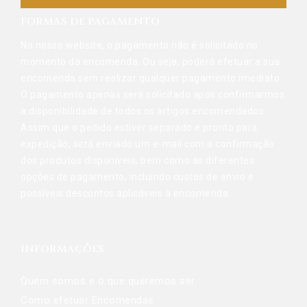
FORMAS DE PAGAMENTO
No nosso website, o pagamento não é solicitado no
momento da encomenda. Ou seja, poderá efetuar a sua
encomenda sem realizar qualquer pagamento imediato.
O pagamento apenas será solicitado após confirmarmos
a disponibilidade de todos os artigos encomendados.
Assim que o pedido estiver separado e pronto para
expedição, será enviado um e-mail com a confirmação
dos produtos disponíveis, bem como as diferentes
opções de pagamento, incluindo custos de envio e
possíveis descontos aplicáveis à encomenda.
INFORMAÇÕES
Quem somos e o que queremos ser
Como efetuar Encomendas