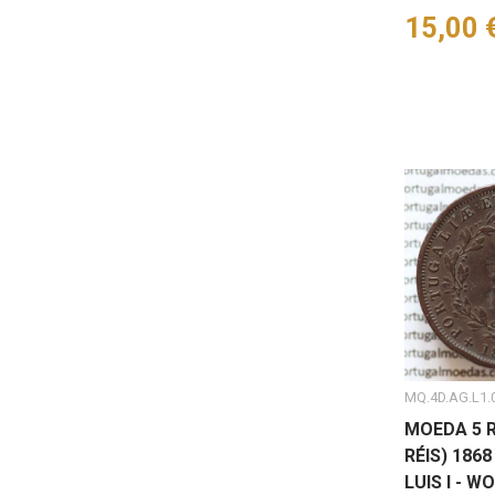
Preço
15,00 
MQ.4D.AG.L1.0
MOEDA 5 R
RÉIS) 1868 
LUIS I - W