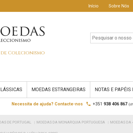
Início
Sobre Nós
s de Colecionismo
LÁSSICAS
MOEDAS ESTRANGEIRAS
NOTAS E PAPÉIS
local_phone
Necessita de ajuda? Contacte-nos
+351
938 406 867
(c
DAS DE PORTUGAL
MOEDAS DA MONARQUIA PORTUGUESA
MOEDAS DA 4