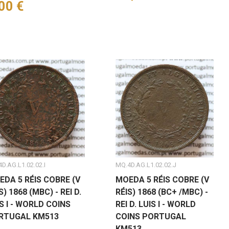
eço
00 €
D.AG.L1.02.02.I
MQ.4D.AG.L1.02.02.J
EDA 5 RÉIS COBRE (V
MOEDA 5 RÉIS COBRE (V
S) 1868 (MBC) - REI D.
RÉIS) 1868 (BC+ /MBC) -
S I - WORLD COINS
REI D. LUIS I - WORLD
RTUGAL KM513
COINS PORTUGAL
KM513