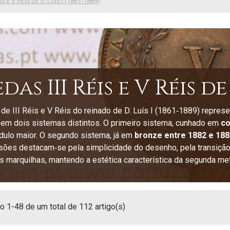
S E V RÉIS DE D. LUÍS I (1861‑1889)
as III Réis e V Réis de D
e III Réis e V Réis do reinado de D. Luís I (1861‑1889) repres
em dois sistemas distintos. O primeiro sistema, cunhado em
co
dulo maior. O segundo sistema, já em
bronze entre 1882 e 188
ões destacam‑se pela simplicidade do desenho, pela transição 
 marquilhas, mantendo a estética característica da segunda me
 1-48 de um total de 112 artigo(s)