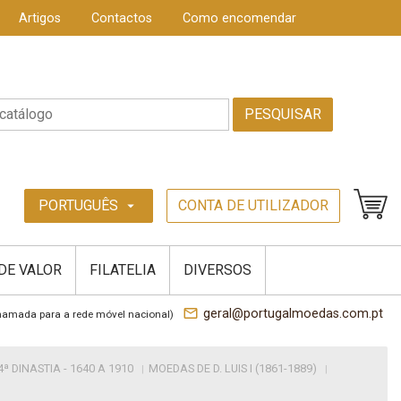
Artigos
Contactos
Como encomendar
PESQUISAR
PORTUGUÊS
CONTA DE UTILIZADOR
arrow_drop_down
 DE VALOR
FILATELIA
DIVERSOS
mail_outline
geral@portugalmoedas.com.pt
hamada para a rede móvel nacional)
ª DINASTIA - 1640 A 1910
MOEDAS DE D. LUIS I (1861-1889)