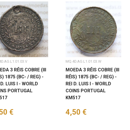
D.AG.L1.01.03.V
MQ.4D.AG.L1.01.03.W
DA 3 RÉIS COBRE (III
MOEDA 3 RÉIS COBRE (III
S) 1875 (BC- / REG) -
RÉIS) 1875 (BC- / REG) -
 D. LUIS I - WORLD
REI D. LUIS I - WORLD
INS PORTUGAL
COINS PORTUGAL
517
KM517
eço
50 €
Preço
4,50 €