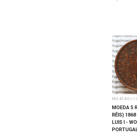
MQ.4D.AG.L1.
MOEDA 5 R
RÉIS) 1868 
LUIS I - W
PORTUGAL