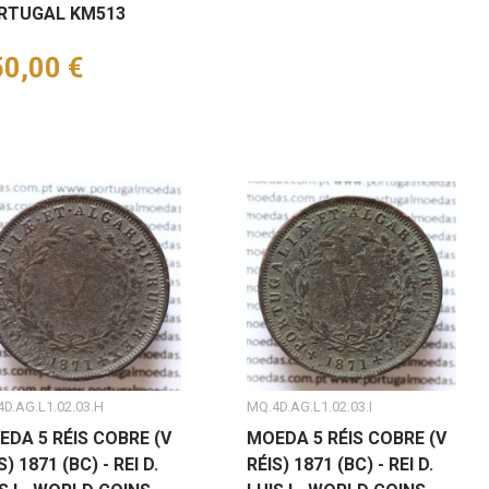
RTUGAL KM513
eço
0,00 €
D.AG.L1.02.03.H
MQ.4D.AG.L1.02.03.I
EDA 5 RÉIS COBRE (V
MOEDA 5 RÉIS COBRE (V
S) 1871 (BC) - REI D.
RÉIS) 1871 (BC) - REI D.