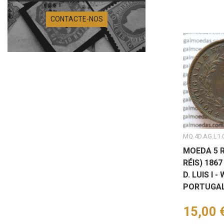
CONTACTE-NOS
MQ.4D.AG.L1.
MOEDA 5 R
RÉIS) 1867
D. LUIS I 
PORTUGAL
Preço
15,00 