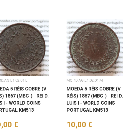
D.AG.L1.02.01.L
MQ.4D.AG.L1.02.01.M
EDA 5 RÉIS COBRE (V
MOEDA 5 RÉIS COBRE (V
S) 1867 (MBC-) - REI D.
RÉIS) 1867 (MBC-) - REI D.
S I - WORLD COINS
LUIS I - WORLD COINS
RTUGAL KM513
PORTUGAL KM513
eço
,00 €
Preço
10,00 €