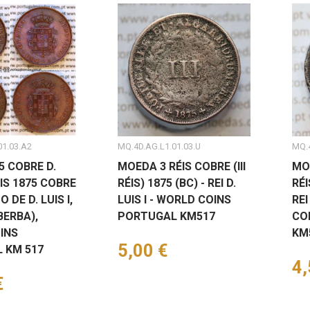
01.03.A2
MQ.4D.AG.L1.01.03.U
MQ.4
75 COBRE D.
MOEDA 3 RÉIS COBRE (III
MOE
RÉIS 1875 COBRE
RÉIS) 1875 (BC) - REI D.
RÉI
 DE D. LUIS I,
LUIS I - WORLD COINS
REI
BERBA),
PORTUGAL KM517
CO
INS
KM
Preço
5,00 €
 KM 517
Pr
4,
€