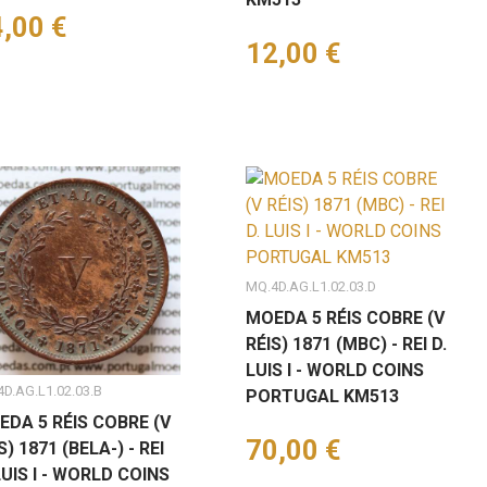
eço
,00 €
Preço
12,00 €
MQ.4D.AG.L1.02.03.D
MOEDA 5 RÉIS COBRE (V
RÉIS) 1871 (MBC) - REI D.
LUIS I - WORLD COINS
D.AG.L1.02.03.B
PORTUGAL KM513
EDA 5 RÉIS COBRE (V
Preço
70,00 €
S) 1871 (BELA-) - REI
LUIS I - WORLD COINS