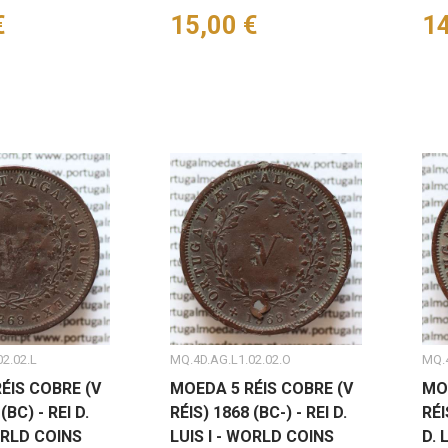
€
Preço
15,00 €
Pr
14
2.02.L
MQ.4D.AG.L1.02.02.O
MQ.4
ÉIS COBRE (V
MOEDA 5 RÉIS COBRE (V
MO
(BC) - REI D.
RÉIS) 1868 (BC-) - REI D.
RÉI
ORLD COINS
LUIS I - WORLD COINS
D. 