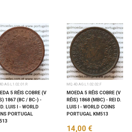
D.AG.L1.02.01.R
MQ.4D.AG.L1.02.02.F
EDA 5 RÉIS COBRE (V
MOEDA 5 RÉIS COBRE (V
S) 1867 (BC / BC-) -
RÉIS) 1868 (MBC) - REI D.
 D. LUIS I - WORLD
LUIS I - WORLD COINS
INS PORTUGAL
PORTUGAL KM513
513
Preço
14,00 €