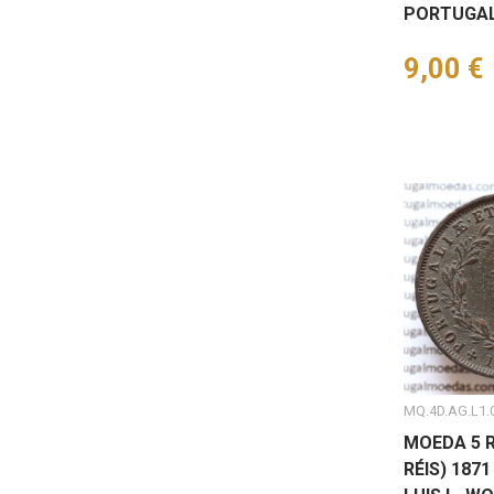
PORTUGAL
Preço
9,00 €
MQ.4D.AG.L1.0
MOEDA 5 R
RÉIS) 1871 