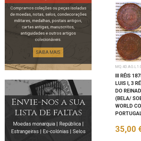
Compramos coleções ou peças isoladas
de moedas, notas, selos, condecorações
militares, medalhas, postais antigos,
cartas antigas, manuscritos,
antiguidades e outros artigos
colecionáveis.
SAIBA MAIS
MQ.4D.AG.L1.
III RÉIS 18
LUIS I, 3 
DO REINADO
(BELA/ SO
Envie-nos a sua
WORLD CO
lista de faltas
PORTUGAL
Moedas monarquia | República |
Preço
35,00 
Estrangeiras | Ex-colónias | Selos