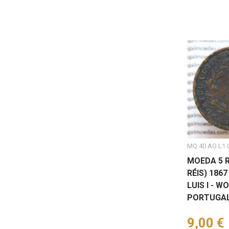
MQ.4D.AG.L1.
MOEDA 5 R
RÉIS) 1867 
LUIS I - W
PORTUGAL
Preço
9,00 €