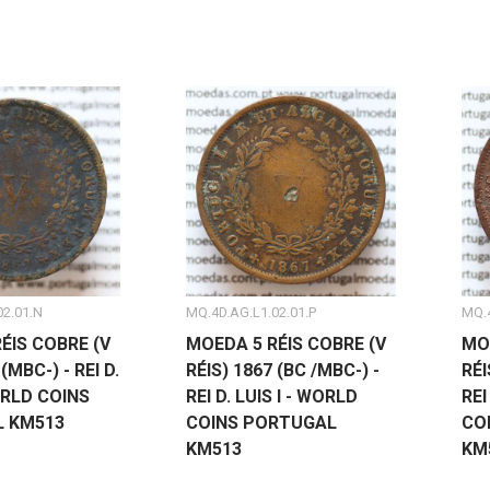
02.01.N
MQ.4D.AG.L1.02.01.P
MQ.4
ÉIS COBRE (V
MOEDA 5 RÉIS COBRE (V
MO
(MBC-) - REI D.
RÉIS) 1867 (BC /MBC-) -
RÉI
ORLD COINS
REI D. LUIS I - WORLD
REI
 KM513
COINS PORTUGAL
CO
KM513
KM