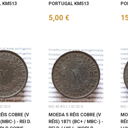
 KM513
PORTUGAL KM513
PO
Preço
5,00 €
Pr
15
2.03.E
MQ.4D.AG.L1.02.03.G
MQ.4
ÉIS COBRE (V
MOEDA 5 RÉIS COBRE (V
MO
(MBC-) - REI D.
RÉIS) 1871 (BC+ / MBC-) -
RÉI