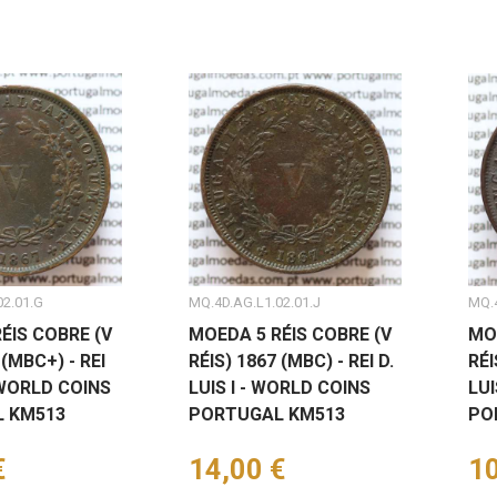
02.01.G
MQ.4D.AG.L1.02.01.J
MQ.4
ÉIS COBRE (V
MOEDA 5 RÉIS COBRE (V
MO
 (MBC+) - REI
RÉIS) 1867 (MBC) - REI D.
RÉI
- WORLD COINS
LUIS I - WORLD COINS
LUI
 KM513
PORTUGAL KM513
PO
€
Preço
14,00 €
Pr
10