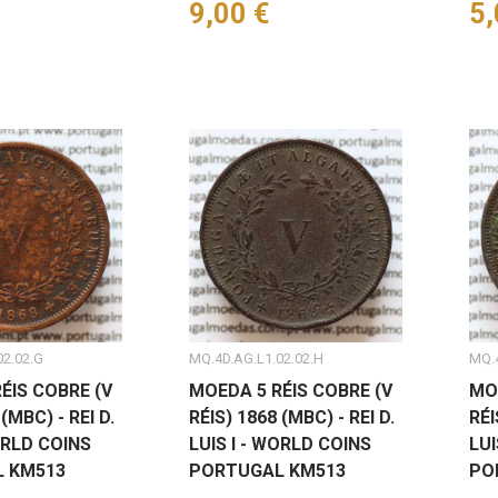
Preço
9,00 €
Pr
5,
02.02.G
MQ.4D.AG.L1.02.02.H
MQ.4
ÉIS COBRE (V
MOEDA 5 RÉIS COBRE (V
MO
(MBC) - REI D.
RÉIS) 1868 (MBC) - REI D.
RÉI
ORLD COINS
LUIS I - WORLD COINS
LUI
 KM513
PORTUGAL KM513
PO