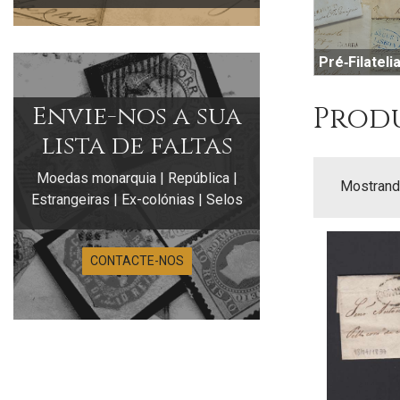
Pré‑Filateli
Envie-nos a sua
Prod
lista de faltas
Moedas monarquia | República |
Mostrando
Estrangeiras | Ex-colónias | Selos
CONTACTE-NOS