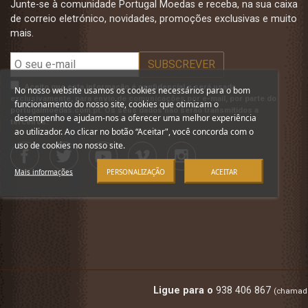
Junte-se à comunidade Portugal Moedas e receba, na sua caixa
de correio eletrónico, novidades, promoções exclusivas e muito
mais.
Aceito que esta informação é confidencial e será usada,
No nosso website usamos os cookies necessários para o bom
exclusivamente, para envio de comunicações por e-mail, por parte do
funcionamento do nosso site, cookies que otimizam o
portugalmoedas.com.pt. Os seus dados não serão transmitidos a
desempenho e ajudam-nos a oferecer uma melhor experiência
terceiros.
ao utilizador. Ao clicar no botão “Aceitar", você concorda com o
uso de cookies no nosso site.
Mais informações
PERSONALIZAÇÃO
ACEITAR
Ligue para o
938 406 867
(chamada