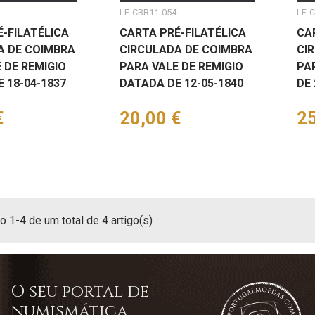
LF-CBR11-054
LF-
-FILATÉLICA
CARTA PRÉ-FILATÉLICA
CA
A DE COIMBRA
CIRCULADA DE COIMBRA
CI
 DE REMIGIO
PARA VALE DE REMIGIO
PA
 18-04-1837
DATADA DE 12-05-1840
DE 
€
Preço
20,00 €
Pr
25
 1-4 de um total de 4 artigo(s)
O seu portal de
numismática