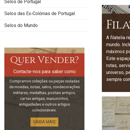
Selos de Portugal
Selos das Ex‑Colónias de Portugal
Fil
Selos do Mundo
A filatelia
mundo. Incl
máximos pos
Quer Vender?
Este espaço
rotas, serv
Contacte-nos para saber como
universo, p
sempre com 
Compramos coleções ou peças isoladas
de moedas, notas, selos, condecorações
militares, medalhas, postais antigos,
cartas antigas, manuscritos,
antiguidades e outros artigos
colecionáveis.
SAIBA MAIS