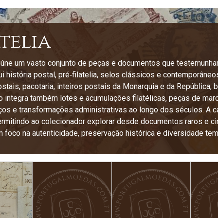
atelia
 reúne um vasto conjunto de peças e documentos que testemunham
ui história postal, pré‑filatelia, selos clássicos e contemporân
tais, pacotaria, inteiros postais da Monarquia e da República,
 integra também lotes e acumulações filatélicas, peças de marcof
iços e transformações administrativas ao longo dos séculos. A c
ermitindo ao colecionador explorar desde documentos raros e ci
foco na autenticidade, preservação histórica e diversidade tem