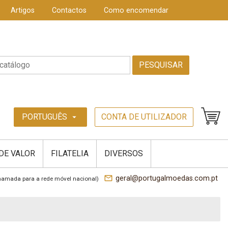
Artigos
Contactos
Como encomendar
PESQUISAR
PORTUGUÊS
CONTA DE UTILIZADOR
arrow_drop_down
 DE VALOR
FILATELIA
DIVERSOS
mail_outline
geral@portugalmoedas.com.pt
hamada para a rede móvel nacional)