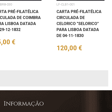
CBR8-030
LF-CLB1-001
RTA PRÉ-FILATÉLICA
CARTA PRÉ-FILATÉLICA
RCULADA DE COIMBRA
CIRCULADA DE
RA LISBOA DATADA
CELORICO "SELORICO"
29-12-1832
PARA LISBOA DATADA
DE 04-11-1830
eço
,00 €
Preço
120,00 €
Informação