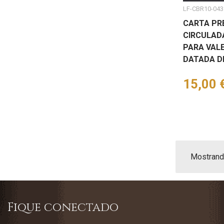
LF-CBR10-043
CARTA PRÉ
CIRCULAD
PARA VALE
DATADA DE
Preço
15,00 
Mostrando
Fique conectado