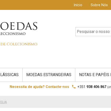
Início
Sobre Nós
s de Colecionismo
LÁSSICAS
MOEDAS ESTRANGEIRAS
NOTAS E PAPÉIS
local_phone
Necessita de ajuda? Contacte-nos
+351
938 406 867
(c
TELIA