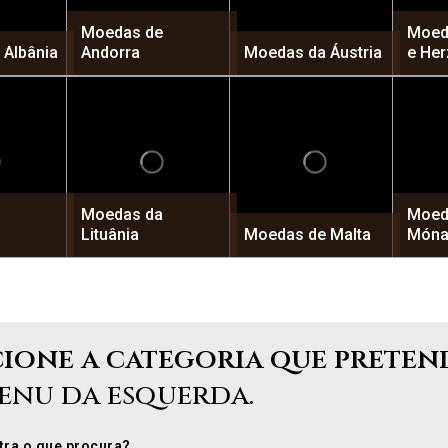
Moedas de
Moed
 Albânia
Andorra
Moedas da Áustria
e He
Moedas da
Moed
Lituânia
Moedas de Malta
Móna
cione a categoria que preten
enu da esquerda.
ra o que procura?