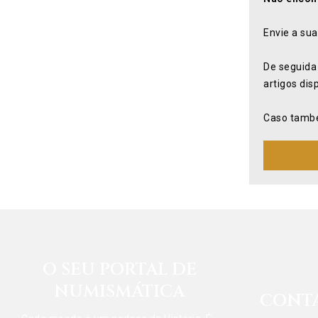
Envie a sua
De seguida
artigos dis
Caso també
O SEU PORTAL DE
NUMISMÁTICA
CONT