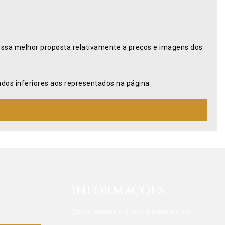
ossa melhor proposta relativamente a preços e imagens dos
os inferiores aos representados na página
INFORMAÇÕES
Quem somos e o que queremos ser