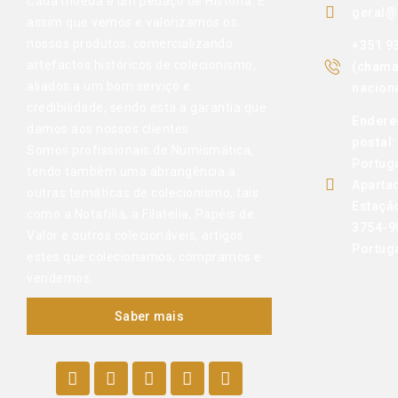
Cada moeda é um pedaço de História. É
geral@
assim que vemos e valorizamos os
nossos produtos, comercializando
+351 9
artefactos históricos de colecionismo,
(chama
aliados a um bom serviço e
naciona
credibilidade, sendo esta a garantia que
Endere
damos aos nossos clientes.
postal:
Somos profissionais de Numismática,
Portug
tendo também uma abrangência a
Aparta
outras temáticas de colecionismo, tais
Estaçã
como a Notafilia, a Filatelia, Papéis de
3754-9
Valor e outros colecionáveis, artigos
Portug
estes que colecionamos, compramos e
vendemos.
Saber mais