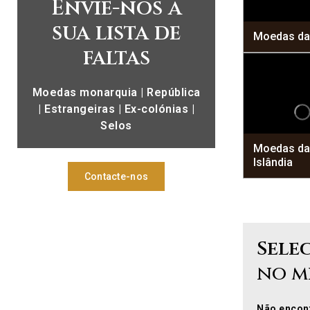
Envie-nos a
sua lista de
Moedas da
faltas
Moedas monarquia | República
| Estrangeiras | Ex-colónias |
Selos
Moedas da
Islândia
Contacte-nos
Sele
no m
Não encont