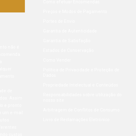
Como efetuar Encomendas
Preços e Modos de Pagamento
Portes de Envio
Garantia de Autenticidade
Garantia de Satisfação
nto não é
Estados de Conservação
encomenda.
Como Vender
a
alquer
Política de Privacidade e Proteção de
Dados
gamento
Propriedade Intelectual e Conteúdos
ade de
Responsabilidades sobre utilização do
dos. Assim
nosso site
do e pronto
Arbitragem de Conflitos de Consumo
o um e-mail
Livro de Reclamações Eletrónico
dutos
ferentes
indo custos