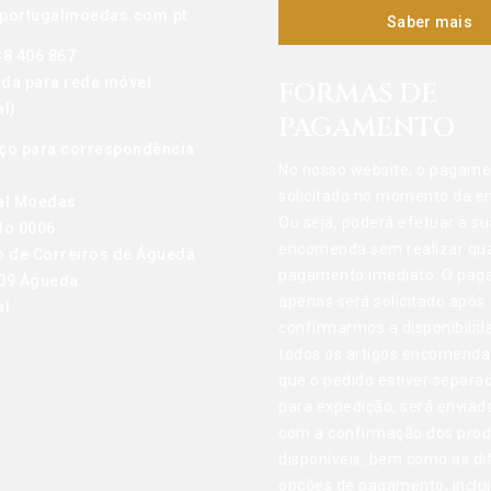
portugalmoedas.com.pt
Saber mais
38 406 867
da para rede móvel
FORMAS DE
l)
PAGAMENTO
ço para correspondência
No nosso website, o pagame
solicitado no momento da 
al Moedas
Ou seja, poderá efetuar a su
do 0006
encomenda sem realizar qu
o de Correiros de Águeda
pagamento imediato. O pa
09 Águeda
apenas será solicitado após
al
confirmarmos a disponibilid
todos os artigos encomenda
que o pedido estiver separa
para expedição, será enviad
com a confirmação dos pro
disponíveis, bem como as di
opções de pagamento, inclu