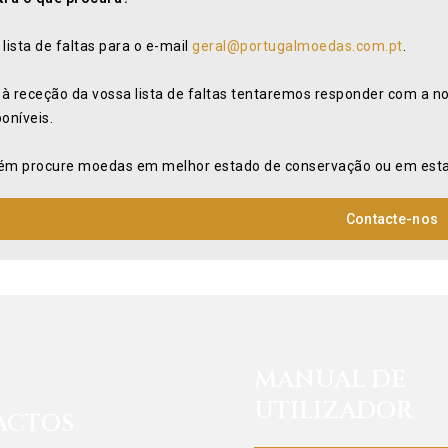
 lista de faltas para o e-mail
geral@portugalmoedas.com.pt
.
 à receção da vossa lista de faltas tentaremos responder com a n
poníveis.
m procure moedas em melhor estado de conservação ou em estad
Contacte-nos
MANUAL DE
UTILIZADOR
ACTOS