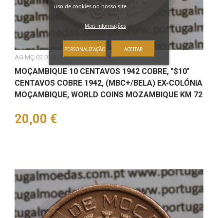
uso de cookies no nosso site.
Mais informações
PERSONALIZAÇÃO
ACEITAR
AG.MÇ.02.01.B4
MOÇAMBIQUE 10 CENTAVOS 1942 COBRE, "$10"
CENTAVOS COBRE 1942, (MBC+/BELA) EX-COLÓNIA
MOÇAMBIQUE, WORLD COINS MOZAMBIQUE KM 72
Preço
20,00 €