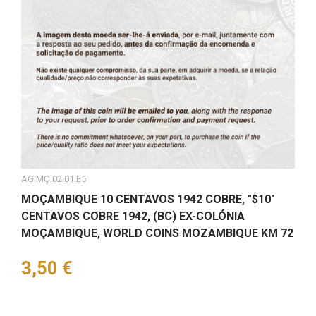
AG.MÇ.02.01.E5
MOÇAMBIQUE 10 CENTAVOS 1942 COBRE, "$10"
CENTAVOS COBRE 1942, (BC) EX-COLÓNIA
MOÇAMBIQUE, WORLD COINS MOZAMBIQUE KM 72
Preço
3,50 €