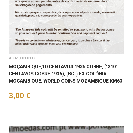
AG.MÇ.01.01.F5
MOÇAMBIQUE,10 CENTAVOS 1936 COBRE, ("$10"
CENTAVOS COBRE 1936), (BC-) EX-COLÓNIA
MOÇAMBIQUE, WORLD COINS MOZAMBIQUE KM63
Preço
3,00 €