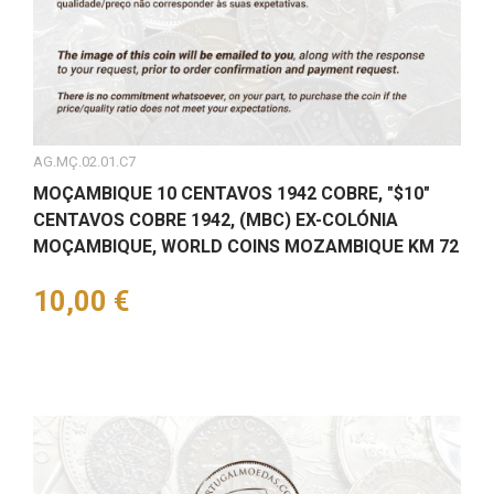
AG.MÇ.02.01.C7
MOÇAMBIQUE 10 CENTAVOS 1942 COBRE, "$10"
CENTAVOS COBRE 1942, (MBC) EX-COLÓNIA
MOÇAMBIQUE, WORLD COINS MOZAMBIQUE KM 72
Preço
10,00 €