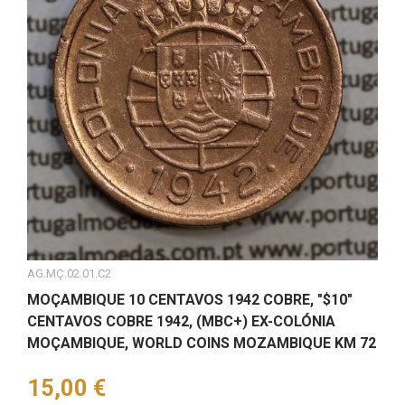
AG.MÇ.02.01.C2
MOÇAMBIQUE 10 CENTAVOS 1942 COBRE, "$10"
CENTAVOS COBRE 1942, (MBC+) EX-COLÓNIA
MOÇAMBIQUE, WORLD COINS MOZAMBIQUE KM 72
Preço
15,00 €