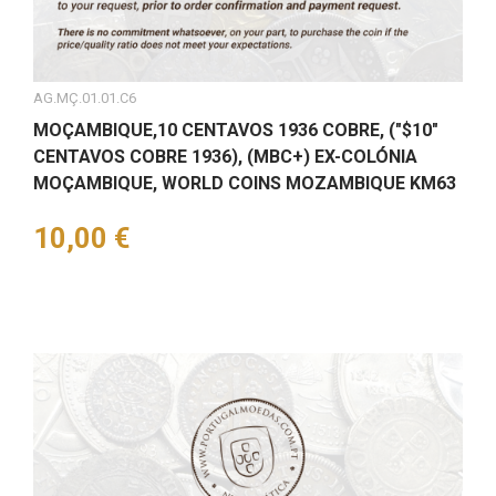
AG.MÇ.01.01.C6
MOÇAMBIQUE,10 CENTAVOS 1936 COBRE, ("$10"
CENTAVOS COBRE 1936), (MBC+) EX-COLÓNIA
MOÇAMBIQUE, WORLD COINS MOZAMBIQUE KM63
Preço
10,00 €