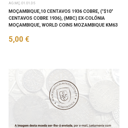
AG.MÇ.01.01.D5
MOÇAMBIQUE,10 CENTAVOS 1936 COBRE, ("$10"
CENTAVOS COBRE 1936), (MBC) EX-COLÓNIA
MOÇAMBIQUE, WORLD COINS MOZAMBIQUE KM63
Preço
5,00 €