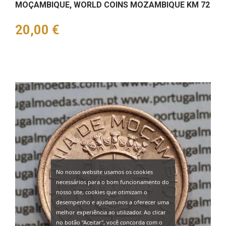
MOÇAMBIQUE, WORLD COINS MOZAMBIQUE KM 72
Preço
20,00 €
No nosso website usamos os cookies
necessários para o bom funcionamento do
nosso site, cookies que otimizam o
desempenho e ajudam-nos a oferecer uma
melhor experiência ao utilizador. Ao clicar
no botão “Aceitar", você concorda com o