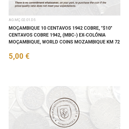
AG.MÇ.02.01.D5
MOÇAMBIQUE 10 CENTAVOS 1942 COBRE, "$10"
CENTAVOS COBRE 1942, (MBC-) EX-COLÓNIA
MOÇAMBIQUE, WORLD COINS MOZAMBIQUE KM 72
Preço
5,00 €