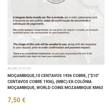
AG.MÇ.01.01.D3
MOÇAMBIQUE,10 CENTAVOS 1936 COBRE, ("$10"
CENTAVOS COBRE 1936), (MBC) EX-COLÓNIA
MOÇAMBIQUE, WORLD COINS MOZAMBIQUE KM63
Preço
7,50 €