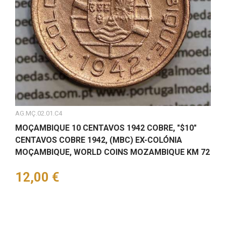
AG.MÇ.02.01.C4
MOÇAMBIQUE 10 CENTAVOS 1942 COBRE, "$10"
CENTAVOS COBRE 1942, (MBC) EX-COLÓNIA
MOÇAMBIQUE, WORLD COINS MOZAMBIQUE KM 72
Preço
12,00 €