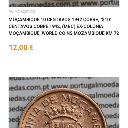
AG.MÇ.02.01.C3
MOÇAMBIQUE 10 CENTAVOS 1942 COBRE, "$10"
CENTAVOS COBRE 1942, (MBC) EX-COLÓNIA
MOÇAMBIQUE, WORLD COINS MOZAMBIQUE KM 72
Preço
12,00 €