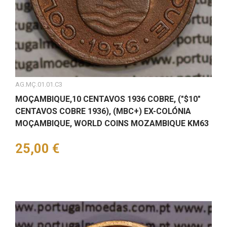
AG.MÇ.01.01.C3
MOÇAMBIQUE,10 CENTAVOS 1936 COBRE, ("$10"
CENTAVOS COBRE 1936), (MBC+) EX-COLÓNIA
MOÇAMBIQUE, WORLD COINS MOZAMBIQUE KM63
Preço
25,00 €