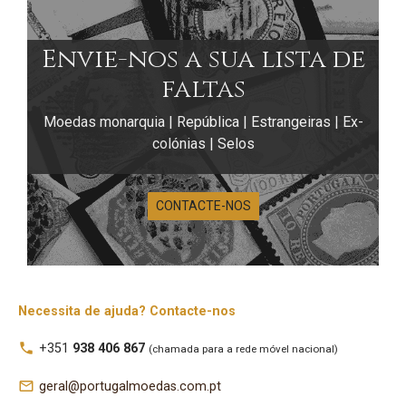
Envie-nos a sua lista de
faltas
Moedas monarquia | República | Estrangeiras | Ex-
colónias | Selos
CONTACTE-NOS
Moçambique –
Necessita de ajuda? Contacte-nos
Moedas 10
local_phone
+351
938 406 867
(chamada para a rede móvel nacional)
centavos a 50
mail_outline
geral@portugalmoedas.com.pt