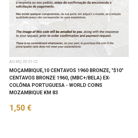
AG.MÇ.03.01.C2
MOÇAMBIQUE,10 CENTAVOS 1960 BRONZE, "$10"
CENTAVOS BRONZE 1960, (MBC+/BELA) EX-
COLÓNIA PORTUGUESA - WORLD COINS
MOZAMBIQUE KM 83
Preço
1,50 €