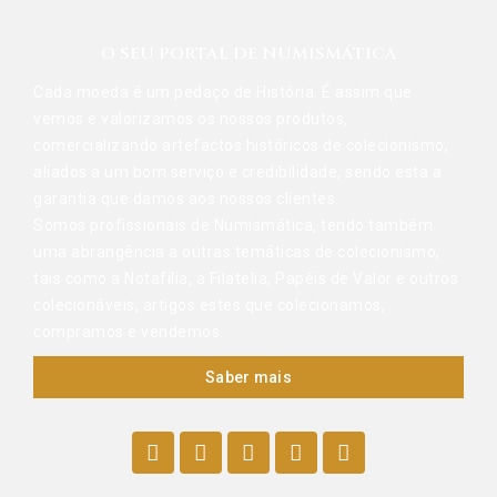
O SEU PORTAL DE NUMISMÁTICA
Cada moeda é um pedaço de História. É assim que
vemos e valorizamos os nossos produtos,
comercializando artefactos históricos de colecionismo,
aliados a um bom serviço e credibilidade, sendo esta a
garantia que damos aos nossos clientes.
Somos profissionais de Numismática, tendo também
uma abrangência a outras temáticas de colecionismo,
tais como a Notafilia, a Filatelia, Papéis de Valor e outros
colecionáveis, artigos estes que colecionamos,
compramos e vendemos.
Saber mais