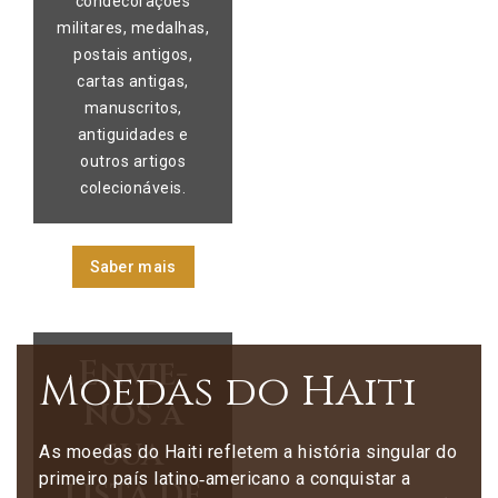
condecorações
militares, medalhas,
postais antigos,
cartas antigas,
manuscritos,
antiguidades e
outros artigos
colecionáveis.
Saber mais
Envie-
Moedas do Haiti
nos a
sua
As moedas do Haiti refletem a história singular do
primeiro país latino‑americano a conquistar a
lista de