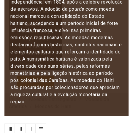
independência, em 1804, após a célebre revolução
faltas
de escravos. A adoção da
gourde
como moeda
nacional marcou a consolidação do Estado
haitiano, sucedendo a um período inicial de forte
Moedas
influência francesa, visível nas primeiras
monarquia |
emissões republicanas. As moedas modernas
República |
destacam figuras históricas, símbolos nacionais e
Estrangeiras |
elementos culturais que reforçam a identidade do
Ex-colónias |
país. A numismática haitiana é valorizada pela
Selos
diversidade das suas séries, pelas reformas
monetárias e pela ligação histórica ao período
pós‑colonial das Caraíbas. As moedas do Haiti
Contacte-nos
são procuradas por colecionadores que apreciam
a riqueza cultural e a evolução monetária da
Início
Moedas Estrangeiras
Moedas da
região.
América
Moedas do Haiti