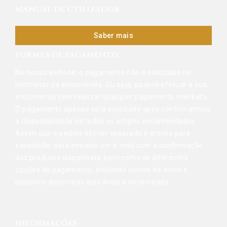
MANUAL DE UTILIZADOR
Saber mais
FORMAS DE PAGAMENTO
No nosso website, o pagamento não é solicitado no
momento da encomenda. Ou seja, poderá efetuar a sua
encomenda sem realizar qualquer pagamento imediato.
O pagamento apenas será solicitado após confirmarmos
a disponibilidade de todos os artigos encomendados.
Assim que o pedido estiver separado e pronto para
expedição, será enviado um e-mail com a confirmação
dos produtos disponíveis, bem como as diferentes
opções de pagamento, incluindo custos de envio e
possíveis descontos aplicáveis à encomenda.
INFORMAÇÕES