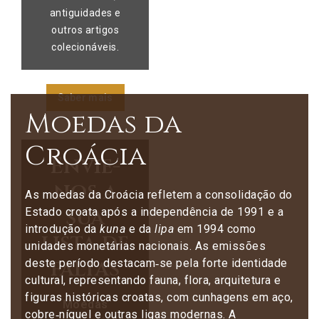
antiguidades e
outros artigos
colecionáveis.
Saber mais
Moedas da
Croácia
Envie-
nos a
As moedas da Croácia refletem a consolidação do
sua
Estado croata após a independência de 1991 e a
introdução da
kuna
e da
lipa
em 1994 como
lista de
unidades monetárias nacionais. As emissões
faltas
deste período destacam‑se pela forte identidade
cultural, representando fauna, flora, arquitetura e
figuras históricas croatas, com cunhagens em aço,
Moedas
cobre‑níquel e outras ligas modernas. A