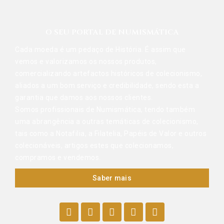
O SEU PORTAL DE NUMISMÁTICA
Cada moeda é um pedaço de História. É assim que
vemos e valorizamos os nossos produtos,
comercializando artefactos históricos de colecionismo,
aliados a um bom serviço e credibilidade, sendo esta a
garantia que damos aos nossos clientes.
Somos profissionais de Numismática, tendo também
uma abrangência a outras temáticas de colecionismo,
tais como a Notafilia, a Filatelia, Papéis de Valor e outros
colecionáveis, artigos estes que colecionamos,
compramos e vendemos.
Saber mais