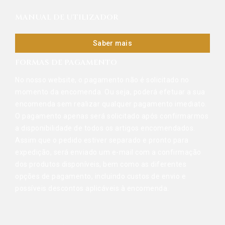
MANUAL DE UTILIZADOR
Saber mais
FORMAS DE PAGAMENTO
No nosso website, o pagamento não é solicitado no
momento da encomenda. Ou seja, poderá efetuar a sua
encomenda sem realizar qualquer pagamento imediato.
O pagamento apenas será solicitado após confirmarmos
a disponibilidade de todos os artigos encomendados.
Assim que o pedido estiver separado e pronto para
expedição, será enviado um e-mail com a confirmação
dos produtos disponíveis, bem como as diferentes
opções de pagamento, incluindo custos de envio e
possíveis descontos aplicáveis à encomenda.