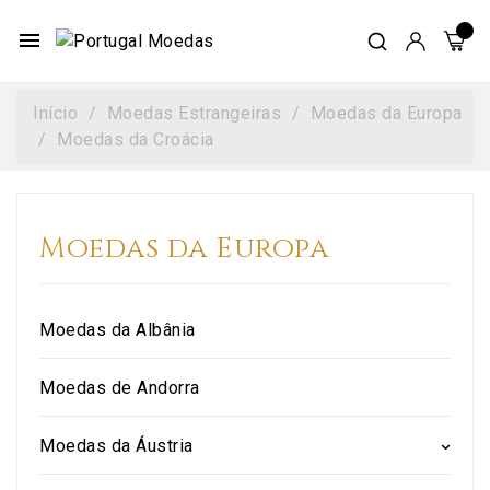
menu
Início
Moedas Estrangeiras
Moedas da Europa
Moedas da Croácia
Moedas da Europa
Moedas da Albânia
Moedas de Andorra
Moedas da Áustria