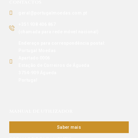
CONTACTOS
geral@portugalmoedas.com.pt
+351 938 406 867
(chamada para rede móvel nacional)
Endereço para correspondência postal:
Portugal Moedas
Apartado 0006
Estação de Correiros de Águeda
3754-909 Águeda
Portugal
MANUAL DE UTILIZADOR
Saber mais