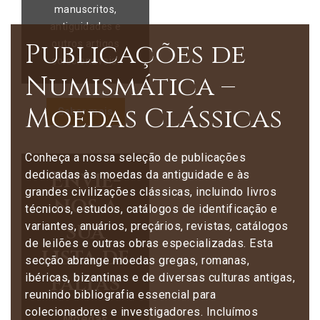
manuscritos,
antiguidades e
Publicações de
outros artigos
colecionáveis.
Numismática –
Moedas Clássicas
Saber mais
Conheça a nossa seleção de publicações
Envie-
dedicadas às moedas da antiguidade e às
grandes civilizações clássicas, incluindo livros
nos a
técnicos, estudos, catálogos de identificação e
sua
variantes, anuários, preçários, revistas, catálogos
de leilões e outras obras especializadas. Esta
lista de
secção abrange moedas gregas, romanas,
faltas
ibéricas, bizantinas e de diversas culturas antigas,
reunindo bibliografia essencial para
colecionadores e investigadores. Incluímos
Moedas