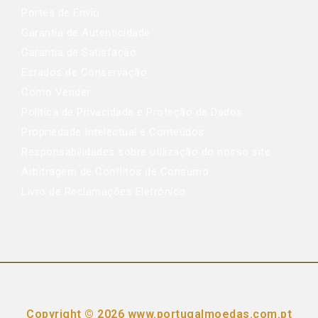
Portes de Envio
Garantia de Autenticidade
Garantia de Satisfação
Estados de Conservação
Como Vender
Política de Privacidade e Proteção de Dados
Propriedade Intelectual e Conteúdos
Responsabilidades sobre utilização do nosso site
Arbitragem de Conflitos de Consumo
Livro de Reclamações Eletrónico
Copyright © 2026 www.portugalmoedas.com.pt