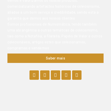
vemos e valorizamos os nossos produtos,
comercializando artefactos históricos de colecionismo,
aliados a um bom serviço e credibilidade, sendo esta a
garantia que damos aos nossos clientes.
Somos profissionais de Numismática, tendo também
uma abrangência a outras temáticas de colecionismo,
tais como a Notafilia, a Filatelia, Papéis de Valor e outros
colecionáveis, artigos estes que colecionamos,
compramos e vendemos.
Saber mais