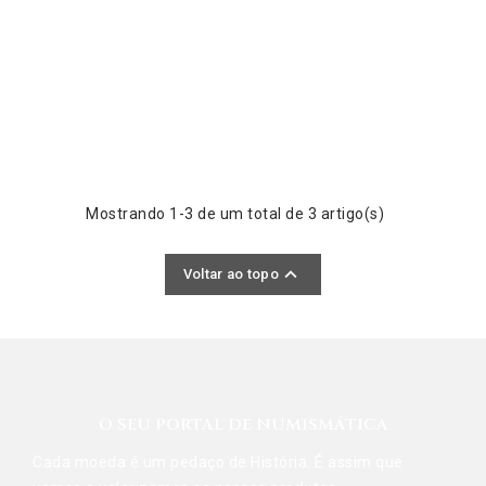
Mostrando 1-3 de um total de 3 artigo(s)

Voltar ao topo
O SEU PORTAL DE NUMISMÁTICA
Cada moeda é um pedaço de História. É assim que