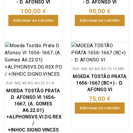
- D. AFONSO VI
- D. AFONSO VI
diferentes valores. Os
carimbos de 150 réis e
100,00 €
90,00 €
200 réis eram aplicados
Adicionar ao carrinho
Adicionar ao carrinho
nos tostões de cunho
antigo segundo o valor
que corriam nas
respetivas regiões, nem
sempre cumprindo a
legislação em vigor
(Alvará 6/7/1663 e
Ref: MQ.4D.AG.A6.25.10.MB
Regimento de
MOEDA TOSTÃO PRATA
7/7/1663), tendo em
1656-1667 (BC+) - D.
Ref: MQ.4D.AG.A6.22.01.A
conta a multiplicidade
AFONSO VI
MOEDA TOSTÃO PRATA
de carimbos que
D. AFONSO VI 1656-
75,00 €
aparecem aplicados
1667, (A. GOMES
Adicionar ao carrinho
neste tipo de tostões e
A6.22.01)
dado á dimensão da
+ALPHONSVS.VI.DG.REX.POR
colónia e os diversos
/
+INHOC.SIGNO.VINCES
locais onde carimbaram