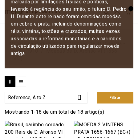
marcada por limitações físicas e políticas,
levando à regência do seu irmão, o futuro D. Pedro
menu
II. Durante este reinado foram emitidas moedas
em cobre e prata, incluindo denominações como
réis, vinténs, tostões e cruzados, muitas vezes
Início
Moedas de Portugal
Moedas da
associadas a reformas monetárias e a carimbos
Monarquia Portuguesa
Moedas da 4ª Dinastia -
de circulação utilizados para regularizar moeda
1640 a 1910
Moedas de D. Afonso VI (1656-
antiga.
1683)

Reference, A to Z
Filtrar
Mostrando 1-18 de um total de 18 artigo(s)