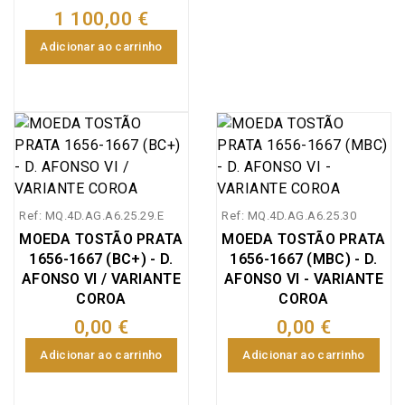
moedas na época,
1 100,00 €
poderão alguns
Adicionar ao carrinho
diferentes carimbos
terem sido
improvisados e
aplicados de forma não
oficial com finalidade
de evitar a
desvalorização da
moeda.
Ref: MQ.4D.AG.A6.25.29.E
Ref: MQ.4D.AG.A6.25.30
MOEDA TOSTÃO PRATA
MOEDA TOSTÃO PRATA
1656-1667 (BC+) - D.
1656-1667 (MBC) - D.
AFONSO VI / VARIANTE
AFONSO VI - VARIANTE
COROA
COROA
0,00 €
0,00 €
Adicionar ao carrinho
Adicionar ao carrinho