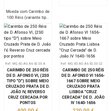
Moeda com Carimbo de
100 Réis (variante tipo
"B") de D. Afonso VI
1656-1667 Lei de 22 de
Março de 1663, sobre 4
vinténs Prata Porto de
D. João IV 1640-1656,
anverso dentro circulo
perolado coroa ladeada
Ref: MQ.4D.AG.A6.42.03.A
Ref: MQ.4D.AG.A6.42.03.C2
por pontos e ponto por
CARIMBO DE 250 RÉIS
CARIMBO DE 250 RÉIS
baixo da marquilha
DE D. AFONSO VI, (2S0
DE D. AFONSO VI 1656-
"LXXX", Legenda
TIPO "D") SOBRE MEIO
1667 SOBRE MEIO
"D.G.REX.PORTVGALIE.E
CRUZADO PRATA DE D.
CRUZADO PRATA
T.AL", no reverso dentro
JOÃO IV, REVERSO
LISBOA "CRUZ
de circulo perolado a
CRUZ CERCADA POR
CERCADA" DE D. JOÃO
Cruz cantonada por "P",
PONTOS
IV 1640-1656
Legenda
400,00 €
220,00 €