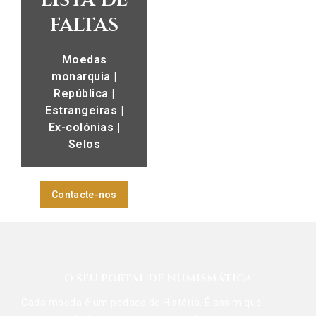
faltas
Moedas
monarquia |
República |
Estrangeiras |
Ex-colónias |
Selos
Contacte-nos
O SEU PORTAL DE NUMISMÁTICA
Cada moeda é um pedaço de História. É assim que