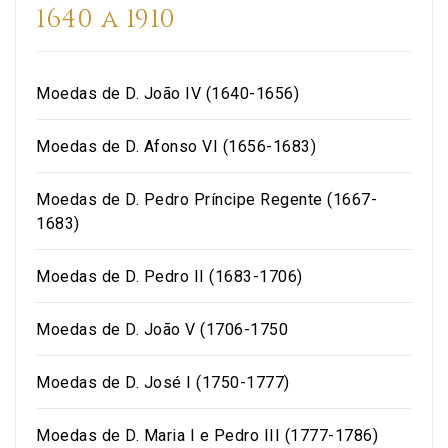
naufrágio, identificada
um Cruzado em prata do
1640 a 1910
pelo tipo de corrosão
reinado de D. João IV
salina presente no
(1640–1656). Existem
exemplar. D. Afonso VI,
diversas variantes de
Moedas de D. João IV (1640-1656)
cognominado "O
contramarcas,
Vitorioso", foi o 23.º Rei
correspondendo esta ao
de Portugal, nascido em
Moedas de D. Afonso VI (1656-1683)
carimbo da variante com
1643 e reinou de 1656
a letra “S” em vez do
até à sua morte, em
algarismo “5”, formando
Moedas de D. Pedro Príncipe Regente (1667-
1683. Foi casado com
“S00” (World Coins
1683)
Dona Maria Francisca
Portugal KM#437). D.
Luísa Isabel d'Aumale e
Afonso VI (1656–1683),
Moedas de D. Pedro II (1683-1706)
Saboia.
cognominado “O
Vitorioso”, foi o
Moedas de D. João V (1706-1750
vigésimo terceiro Rei
de Portugal. Nasceu em
Moedas de D. José I (1750-1777)
1643 e reinou Portugal
desde 1656 até à sua
Moedas de D. Maria I e Pedro III (1777-1786)
morte, em 1683. A sua