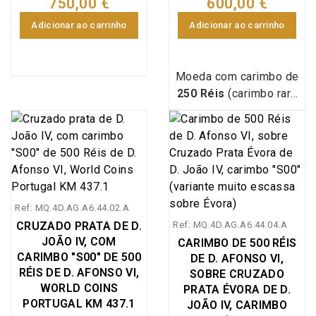
750,00 €
600,00 €
Adicionar ao carrinho
Adicionar ao carrinho
Moeda com carimbo de
250 Réis
(carimbo raro
“2S0”, de menor
dimensão, variante tipo
“G”) de
D. Afonso VI
(1656–1667)
, aplicada
sobre moeda de
Meio
Cruzado de prata do
Ref: MQ.4D.AG.A6.44.02.A
Porto
, de
D. João IV
CRUZADO PRATA DE D.
Ref: MQ.4D.AG.A6.44.04.A
(1640–1656)
—
A.
JOÃO IV, COM
CARIMBO DE 500 RÉIS
Gomes J4.91.11
. A
CARIMBO "S00" DE 500
DE D. AFONSO VI,
legenda apresenta
RÉIS DE D. AFONSO VI,
SOBRE CRUZADO
“...REX PORTVGALIE...”
WORLD COINS
PRATA ÉVORA DE D.
com as letras
PPPP
PORTUGAL KM 437.1
JOÃO IV, CARIMBO
menores. Referência: