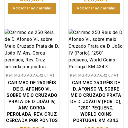
IN.HOC.SIGNO.VINCES",
World Coins Portugal
Adicionar ao carrinho
Adicionar ao carrinho
KM#426.3 Variante
escassa com e sem
carimbo
Ref: MQ.4D.AG.A6.42.04.A1
Ref: MQ.4D.AG.A6.42.07.A1
CARIMBO DE 250 RÉIS
CARIMBO 250 RÉIS DE
DE D. AFONSO VI,
D. AFONSO VI, SOBRE
SOBRE MEIO CRUZADO
MEIO CRUZADO PRATA
PRATA DE D. JOÃO IV,
DE D. JOÃO IV (PORTO),
ANV. COROA
"2S0" PEQUENO,
PEROLADA, REV. CRUZ
WORLD COINS
CERCADA POR PONTOS
PORTUGAL KM 434.3