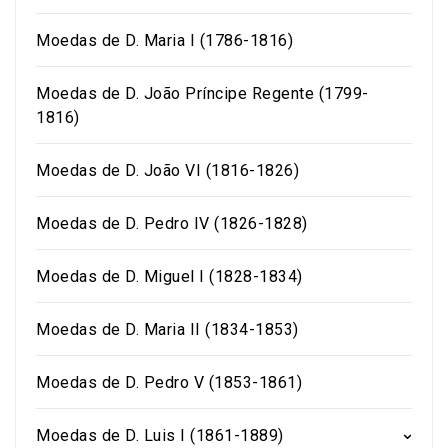
esposa foi Dona Maria
Francisca Luísa Isabel
Moedas de D. Maria I (1786-1816)
d’Aumale e de Sabóia.
Durante o seu reinado
Moedas de D. João Príncipe Regente (1799-
foram cunhadas
1816)
moedas em cobre, prata
e ouro, tendo sido
Moedas de D. João VI (1816-1826)
emitidas algumas das
mais emblemáticas
Moedas de D. Pedro IV (1826-1828)
moedas portuguesas.
No entanto, neste
Moedas de D. Miguel I (1828-1834)
reinado foi cunhada
apenas uma única
moeda em cobre, sendo
Moedas de D. Maria II (1834-1853)
todas as restantes
moedas em prata e
Moedas de D. Pedro V (1853-1861)
ouro.
Moedas de D. Luis I (1861-1889)