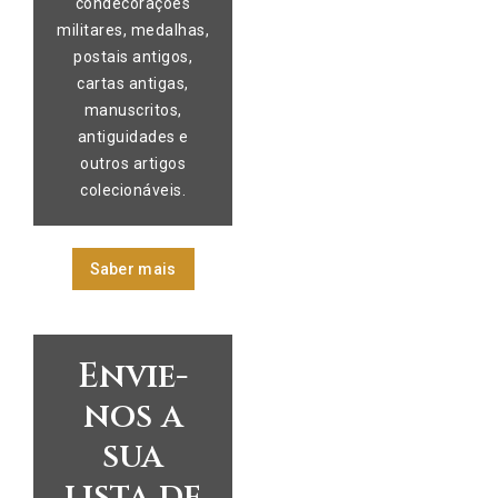
condecorações
militares, medalhas,
postais antigos,
cartas antigas,
manuscritos,
antiguidades e
outros artigos
colecionáveis.
Saber mais
Envie-
nos a
sua
lista de