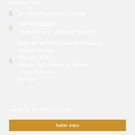
CONTACTOS
geral@portugalmoedas.com.pt
+351 938 406 867
(chamada para rede móvel nacional)
Endereço para correspondência postal:
Portugal Moedas
Apartado 0006
Estação de Correiros de Águeda
3754-909 Águeda
Portugal
MANUAL DE UTILIZADOR
Saber mais