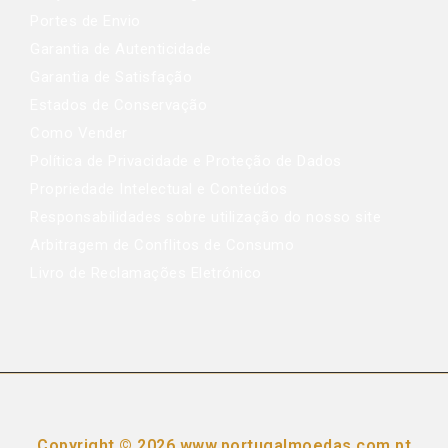
Portes de Envio
Garantia de Autenticidade
Garantia de Satisfação
Estados de Conservação
Como Vender
Política de Privacidade e Proteção de Dados
Propriedade Intelectual e Conteúdos
Responsabilidades sobre utilização do nosso site
Arbitragem de Conflitos de Consumo
Livro de Reclamações Eletrónico
Copyright © 2026 www.portugalmoedas.com.pt