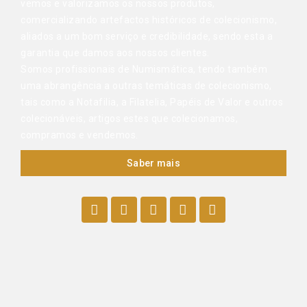
vemos e valorizamos os nossos produtos,
comercializando artefactos históricos de colecionismo,
aliados a um bom serviço e credibilidade, sendo esta a
garantia que damos aos nossos clientes.
Somos profissionais de Numismática, tendo também
uma abrangência a outras temáticas de colecionismo,
tais como a Notafilia, a Filatelia, Papéis de Valor e outros
colecionáveis, artigos estes que colecionamos,
compramos e vendemos.
Saber mais