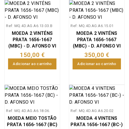
carimbo 120 Reis de D.
João IV (Portugal - Lei
de 3 Fevereiro de
Ref: MQ.4D.AG.A6.13.03.B
Ref: MQ.4D.AG.A6.15.01
1642), e carimbo
MOEDA 2 VINTÉNS
MOEDA 2 VINTÉNS
coroado 200 Réis D.
PRATA 1656-1667
PRATA 1656-1667
Afonso VI 1656-1667
(MBC) - D. AFONSO VI
(MBC) - D. AFONSO VI
(Brasil Lei de 22 Março
150,00 €
350,00 €
de 1663, Regimento de
7 Julho 1663). Este tipo
Adicionar ao carrinho
Adicionar ao carrinho
de tostões em prata da
II dinastia foram
moedas controversas e
de padrão monetário
irregular no Brasil, visto
ter sido uma moeda que
naquela colónia circulou
Ref: MQ.4D.AG.A6.18.06.
Ref: MQ.4D.AG.A6.20.02
na mesma época em
MOEDA MEIO TOSTÃO
MOEDA 4 VINTENS
diferentes sítios por
PRATA 1656-1667 (BC)
PRATA 1656-1667 (BC-)