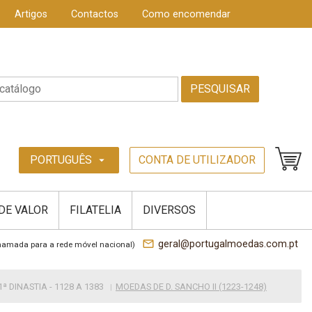
Artigos
Contactos
Como encomendar
PESQUISAR
PORTUGUÊS
CONTA DE UTILIZADOR
arrow_drop_down
 DE VALOR
FILATELIA
DIVERSOS
mail_outline
geral@portugalmoedas.com.pt
hamada para a rede móvel nacional)
ª DINASTIA - 1128 A 1383
MOEDAS DE D. SANCHO II (1223-1248)