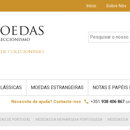
Início
Sobre Nós
s de Colecionismo
LÁSSICAS
MOEDAS ESTRANGEIRAS
NOTAS E PAPÉIS
local_phone
Necessita de ajuda? Contacte-nos
+351
938 406 867
(c
DAS DE PORTUGAL
MOEDAS DA MONARQUIA PORTUGUESA
MOEDAS DA 1