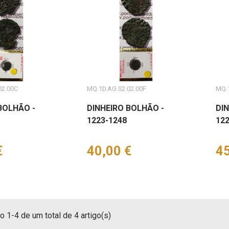
02.00C
MQ.1D.AG.S2.02.00F
MQ.
BOLHÃO -
DINHEIRO BOLHÃO -
DI
1223-1248
122
€
Preço
40,00 €
Pr
45
 1-4 de um total de 4 artigo(s)