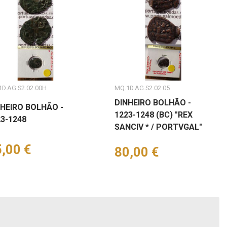
1D.AG.S2.02.00H
MQ.1D.AG.S2.02.05
DINHEIRO BOLHÃO -
NHEIRO BOLHÃO -
1223-1248 (BC) "REX
3-1248
SANCIV * / PORTVGAL"
eço
,00 €
Preço
80,00 €