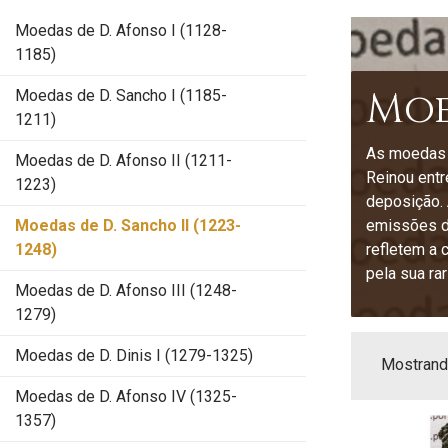
Moedas de D. Afonso I (1128-
1185)
Moed
Moedas de D. Sancho I (1185-
1211)
As moedas d
Moedas de D. Afonso II (1211-
Reinou entr
1223)
deposição. 
Moedas de D. Sancho II (1223-
emissões de
1248)
refletem a 
pela sua ra
Moedas de D. Afonso III (1248-
1279)
Moedas de D. Dinis I (1279-1325)
Mostrando
Moedas de D. Afonso IV (1325-
1357)