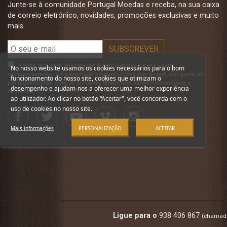
Junte-se à comunidade Portugal Moedas e receba, na sua caixa
de correio eletrónico, novidades, promoções exclusivas e muito
mais.
Aceito que esta informação é confidencial e será usada,
No nosso website usamos os cookies necessários para o bom
exclusivamente, para envio de comunicações por e-mail, por parte do
funcionamento do nosso site, cookies que otimizam o
portugalmoedas.com.pt. Os seus dados não serão transmitidos a
desempenho e ajudam-nos a oferecer uma melhor experiência
terceiros.
ao utilizador. Ao clicar no botão “Aceitar", você concorda com o
uso de cookies no nosso site.
Mais informações
PERSONALIZAÇÃO
ACEITAR
Ligue para o
938 406 867
(chamada