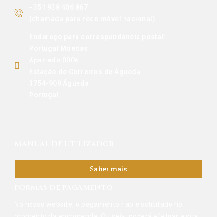
+351 938 406 867
(chamada para rede móvel nacional)
Endereço para correspondência postal:
Portugal Moedas
Apartado 0006
Estação de Correiros de Águeda
3754-909 Águeda
Portugal
MANUAL DE UTILIZADOR
Saber mais
FORMAS DE PAGAMENTO
No nosso website, o pagamento não é solicitado no
momento da encomenda. Ou seja, poderá efetuar a sua