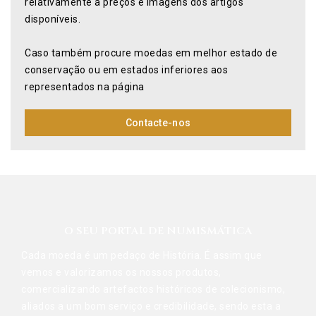
relativamente a preços e imagens dos artigos
disponíveis.
Caso também procure moedas em melhor estado de
conservação ou em estados inferiores aos
representados na página
Contacte-nos
O SEU PORTAL DE NUMISMÁTICA
Cada moeda é um pedaço de História. É assim que
vemos e valorizamos os nossos produtos,
comercializando artefactos históricos de colecionismo,
aliados a um bom serviço e credibilidade, sendo esta a