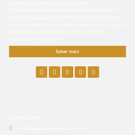
garantia que damos aos nossos clientes.
Somos profissionais de Numismática, tendo também
uma abrangência a outras temáticas de colecionismo,
tais como a Notafilia, a Filatelia, Papéis de Valor e outros
colecionáveis, artigos estes que colecionamos,
compramos e vendemos.
Saber mais
CONTACTOS
geral@portugalmoedas.com.pt