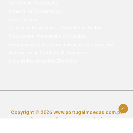
Garantia de Satisfação
Estados de Conservação
Como Vender
Política de Privacidade e Proteção de Dados
Propriedade Intelectual e Conteúdos
Responsabilidades sobre utilização do nosso site
Arbitragem de Conflitos de Consumo
Livro de Reclamações Eletrónico
Copyright © 2026 www.portugalmoedas.com.pt
(todos os direitos reservados)