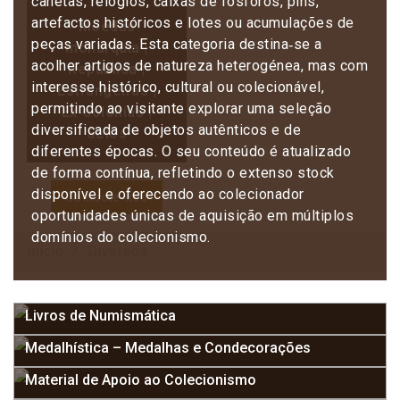
canetas, relógios, caixas de fósforos, pins,
artefactos históricos e lotes ou acumulações de
Moedas
peças variadas. Esta categoria destina‑se a
monarquia |
acolher artigos de natureza heterogénea, mas com
República |
interesse histórico, cultural ou colecionável,
Estrangeiras |
permitindo ao visitante explorar uma seleção
Ex-colónias |
diversificada de objetos autênticos e de
Selos
diferentes épocas. O seu conteúdo é atualizado
de forma contínua, refletindo o extenso stock
disponível e oferecendo ao colecionador
Contacte-nos
oportunidades únicas de aquisição em múltiplos
domínios do colecionismo.
Início
Diversos
Livros de Numismática
Medalhística – Medalhas e Condecorações
Material de Apoio ao Colecionismo