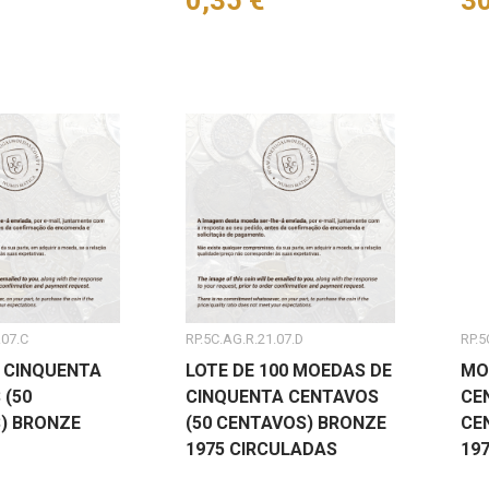
Preço
0,35 €
Pr
30
.07.C
RP.5C.AG.R.21.07.D
RP.5
 CINQUENTA
LOTE DE 100 MOEDAS DE
MO
 (50
CINQUENTA CENTAVOS
CE
) BRONZE
(50 CENTAVOS) BRONZE
CE
1975 CIRCULADAS
19