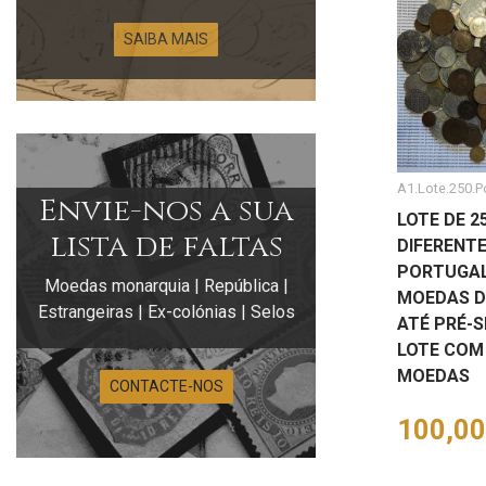
SAIBA MAIS
A1.Lote.250.P
Envie-nos a sua
LOTE DE 
lista de faltas
DIFERENTE
PORTUGAL
Moedas monarquia | República |
MOEDAS D
Estrangeiras | Ex-colónias | Selos
ATÉ PRÉ-S
LOTE COM 
MOEDAS
CONTACTE-NOS
Preço
100,00