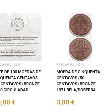
C.AG.R.21.02.E
RP.5C.AG.R.21.03.A
TE DE 100 MOEDAS DE
MOEDA DE CINQUENTA
NQUENTA CENTAVOS
CENTAVOS (50
0 CENTAVOS) BRONZE
CENTAVOS) BRONZE
70 CIRCULADAS
1971 BELA/SOBERBA
eço
,00 €
Preço
3,00 €