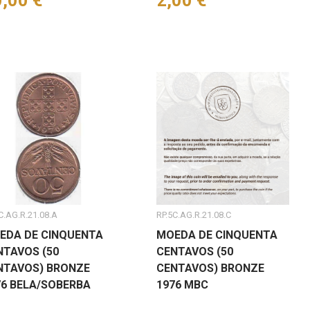
eço
,00 €
Preço
2,00 €
C.AG.R.21.08.A
RP.5C.AG.R.21.08.C
EDA DE CINQUENTA
MOEDA DE CINQUENTA
NTAVOS (50
CENTAVOS (50
NTAVOS) BRONZE
CENTAVOS) BRONZE
76 BELA/SOBERBA
1976 MBC