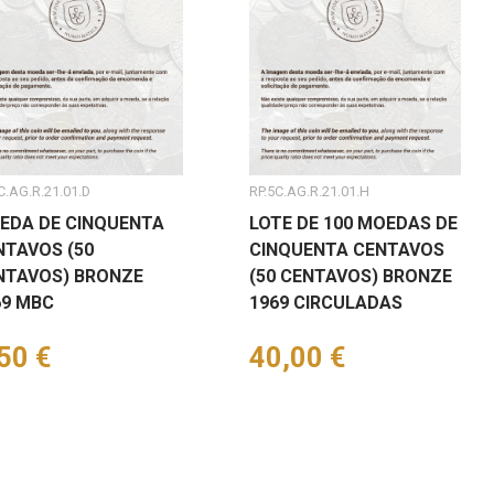
C.AG.R.21.01.D
RP.5C.AG.R.21.01.H
EDA DE CINQUENTA
LOTE DE 100 MOEDAS DE
NTAVOS (50
CINQUENTA CENTAVOS
NTAVOS) BRONZE
(50 CENTAVOS) BRONZE
69 MBC
1969 CIRCULADAS
eço
50 €
Preço
40,00 €