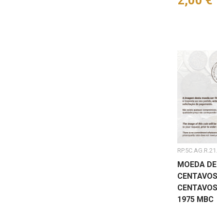
Preço
2,00 €
RP.5C.AG.R.21
MOEDA DE
CENTAVOS
CENTAVOS
1975 MBC