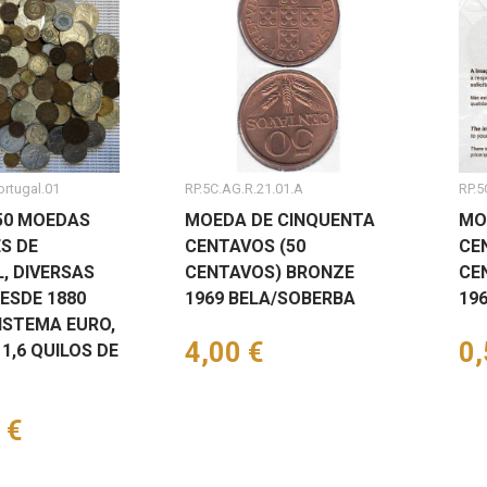
ortugal.01
RP.5C.AG.R.21.01.A
RP.5
250 MOEDAS
MOEDA DE CINQUENTA
MO
S DE
CENTAVOS (50
CE
, DIVERSAS
CENTAVOS) BRONZE
CE
ESDE 1880
1969 BELA/SOBERBA
19
ISTEMA EURO,
Preço
4,00 €
Pr
0,
1,6 QUILOS DE
 €