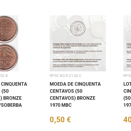
.02.A
RP.5C.AG.R.21.02.C
RP.5
 CINQUENTA
MOEDA DE CINQUENTA
LO
 (50
CENTAVOS (50
CI
) BRONZE
CENTAVOS) BRONZE
(5
A/SOBERBA
1970 MBC
19
Preço
0,50 €
Pr
40