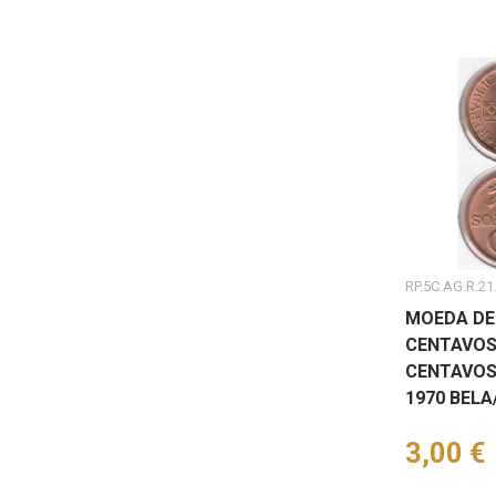
RP.5C.AG.R.21
MOEDA DE
CENTAVOS
CENTAVOS
1970 BEL
Preço
3,00 €