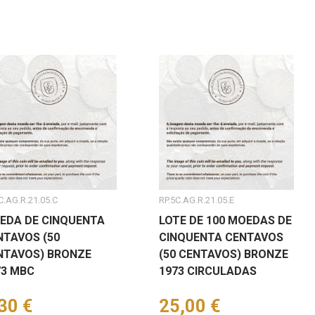
C.AG.R.21.05.C
RP.5C.AG.R.21.05.E
EDA DE CINQUENTA
LOTE DE 100 MOEDAS DE
NTAVOS (50
CINQUENTA CENTAVOS
NTAVOS) BRONZE
(50 CENTAVOS) BRONZE
73 MBC
1973 CIRCULADAS
eço
30 €
Preço
25,00 €