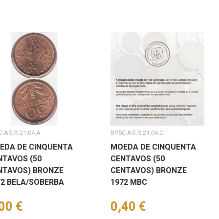
C.AG.R.21.04.A
RP.5C.AG.R.21.04.C
EDA DE CINQUENTA
MOEDA DE CINQUENTA
NTAVOS (50
CENTAVOS (50
NTAVOS) BRONZE
CENTAVOS) BRONZE
72 BELA/SOBERBA
1972 MBC
eço
00 €
Preço
0,40 €