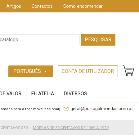
Artigos
Contactos
Como encomendar
PESQUISAR
PORTUGUÊS
CONTA DE UTILIZADOR
arrow_drop_down
 DE VALOR
FILATELIA
DIVERSOS
mail_outline
geral@portugalmoedas.com.pt
hamada para a rede móvel nacional)
 CENTAVOS $50
MOEDAS DE 50 CENTAVOS DE 1969 A 1979