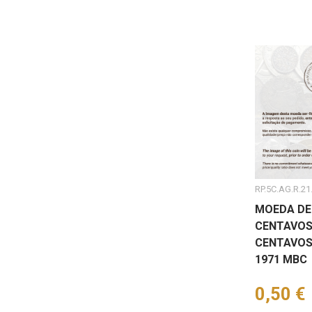
RP.5C.AG.R.21
MOEDA DE
CENTAVOS
CENTAVOS
1971 MBC
Preço
0,50 €