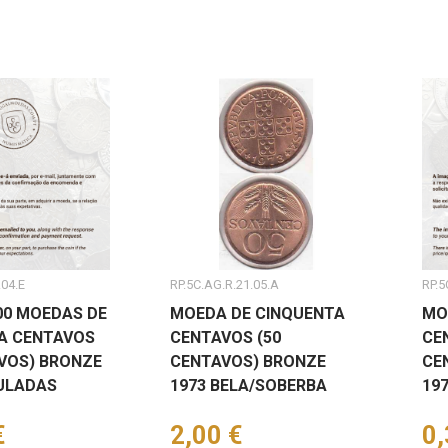
.04.E
RP.5C.AG.R.21.05.A
RP.5
00 MOEDAS DE
MOEDA DE CINQUENTA
MO
A CENTAVOS
CENTAVOS (50
CE
AVOS) BRONZE
CENTAVOS) BRONZE
CE
CULADAS
1973 BELA/SOBERBA
19
€
Preço
2,00 €
Pr
0,