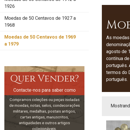
1926
Moedas de 50 Centavos de 1927 a
Moe
1968
Moedas de 50 Centavos de 1969
As moedas 
a 1979
denominação
agosto de 
contínua de
português. 
termos do D
Quer Vender?
português.
Contacte-nos para saber como
Compramos coleções ou peças isoladas
de moedas, notas, selos, condecorações
Mostrando
militares, medalhas, postais antigos,
cartas antigas, manuscritos,
antiguidades e outros artigos
colecionáveis.