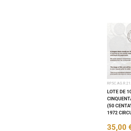
RP.5C.AG.R.21
LOTE DE 1
CINQUENT
(50 CENT
1972 CIR
Preço
35,00 