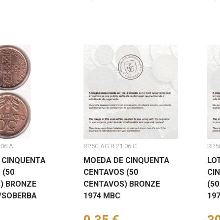
.06.A
RP.5C.AG.R.21.06.C
RP.5
 CINQUENTA
MOEDA DE CINQUENTA
LO
 (50
CENTAVOS (50
CI
) BRONZE
CENTAVOS) BRONZE
(5
A/SOBERBA
1974 MBC
19