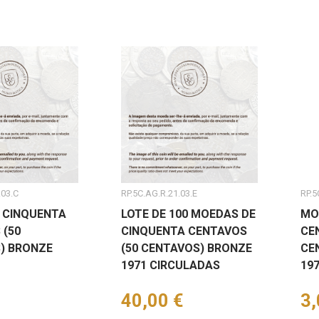
.03.C
RP.5C.AG.R.21.03.E
RP.5
 CINQUENTA
LOTE DE 100 MOEDAS DE
MO
 (50
CINQUENTA CENTAVOS
CE
) BRONZE
(50 CENTAVOS) BRONZE
CE
1971 CIRCULADAS
19
Preço
40,00 €
Pr
3,