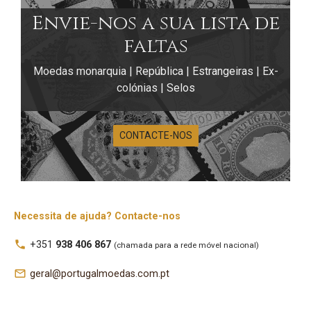
Envie-nos a sua lista de
faltas
Moedas monarquia | República | Estrangeiras | Ex-
colónias | Selos
CONTACTE-NOS
Necessita de ajuda? Contacte-nos
local_phone
+351
938 406 867
(chamada para a rede móvel nacional)
Moedas de 50
mail_outline
geral@portugalmoedas.com.pt
Centavos $50