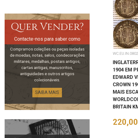
Quer Vender?
Contacte-nos para saber como
Compramos coleções ou peças isoladas
WC.EU.IN.080
de moedas, notas, selos, condecorações
militares, medalhas, postais antigos,
INGLATER
cartas antigas, manuscritos,
1904 EM P
antiguidades e outros artigos
EDWARD VI
colecionáveis.
CROWN 190
MAIS ESCA
SAIBA MAIS
WORLDCOI
BRITAIN K
Preço
220,00