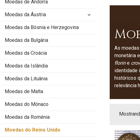
Moedas de Andorra
Moedas da Áustria
keyboard_arrow_down
Moedas da Bósnia e Herzegovina
Moe
Moedas da Bulgária
As moedas 
Moedas da Croácia
monetária e
florin
e
cro
Moedas da Islândia
identidade 
históricos 
Moedas da Lituânia
relevância 
Moedas de Malta
Moedas do Mónaco
Mostrando
Moedas da Roménia
Moedas do Reino Unido