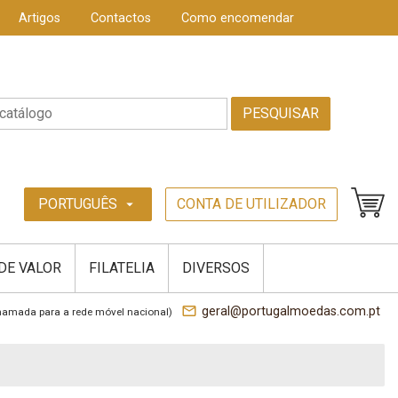
Artigos
Contactos
Como encomendar
PESQUISAR
PORTUGUÊS
CONTA DE UTILIZADOR
arrow_drop_down
 DE VALOR
FILATELIA
DIVERSOS
mail_outline
geral@portugalmoedas.com.pt
hamada para a rede móvel nacional)