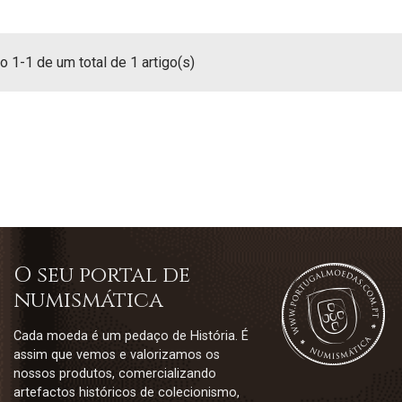
 1-1 de um total de 1 artigo(s)
O seu portal de
numismática
Cada moeda é um pedaço de História. É
assim que vemos e valorizamos os
nossos produtos, comercializando
artefactos históricos de colecionismo,