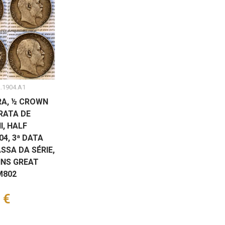
2.1904.A1
RA, ½ CROWN
RATA DE
I, HALF
4, 3ª DATA
SSA DA SÉRIE,
NS GREAT
M802
 €