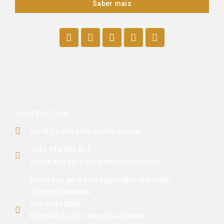
Saber mais
CONTACTOS
geral@portugalmoedas.com.pt
+351 938 406 867
(chamada para rede móvel nacional)
Endereço para correspondência postal:
Portugal Moedas
Apartado 0006
Estação de Correiros de Águeda