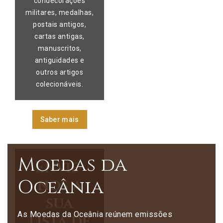
condecorações
militares, medalhas,
postais antigos,
cartas antigas,
manuscritos,
antiguidades e
outros artigos
colecionáveis.
Saber mais
Moedas da
Envie-
Oceânia
nos a
sua
As Moedas da Oceânia reúnem emissões
lista de