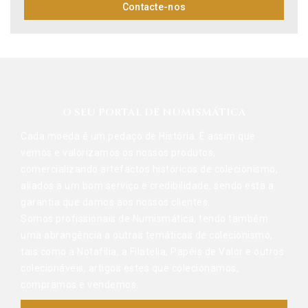
Contacte-nos
O SEU PORTAL DE NUMISMÁTICA
Cada moeda é um pedaço de História. É assim que
vemos e valorizamos os nossos produtos,
comercializando artefactos históricos de colecionismo,
aliados a um bom serviço e credibilidade, sendo esta a
garantia que damos aos nossos clientes.
Somos profissionais de Numismática, tendo também
uma abrangência a outras temáticas de colecionismo,
tais como a Notafilia, a Filatelia, Papéis de Valor e outros
colecionáveis, artigos estes que colecionamos,
compramos e vendemos.