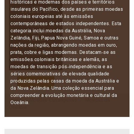
históricas e modernas dos países e territórios
faltas
insulares do Pacífico, desde as primeiras moedas
coloniais europeias até às emissões
contemporâneas de estados independentes. Esta
Moedas
categoria inclui moedas da Austrália, Nova
monarquia |
Zelândia, Fiji, Papua Nova Guiné, Samoa e outras
República |
nações da região, abrangendo moedas em ouro,
Estrangeiras |
prata, cobre e ligas modernas. Destacam‑se as
Ex-colónias |
emissões coloniais britânicas e alemãs, as
Selos
moedas de transição pós‑independência e as
séries comemorativas de elevada qualidade
produzidas pelas casas da moeda da Austrália e
Contacte-nos
da Nova Zelândia. Uma coleção essencial para
compreender a evolução monetária e cultural da
Início
Moedas Estrangeiras
Moedas da
Oceânia.
Oceânia