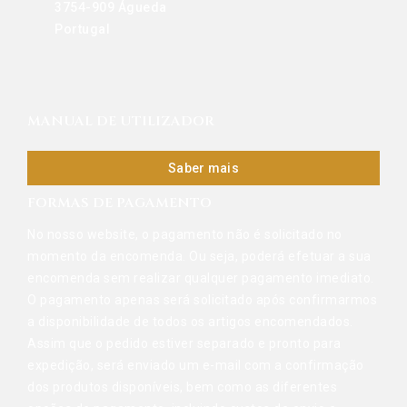
3754-909 Águeda
Portugal
MANUAL DE UTILIZADOR
Saber mais
FORMAS DE PAGAMENTO
No nosso website, o pagamento não é solicitado no
momento da encomenda. Ou seja, poderá efetuar a sua
encomenda sem realizar qualquer pagamento imediato.
O pagamento apenas será solicitado após confirmarmos
a disponibilidade de todos os artigos encomendados.
Assim que o pedido estiver separado e pronto para
expedição, será enviado um e-mail com a confirmação
dos produtos disponíveis, bem como as diferentes