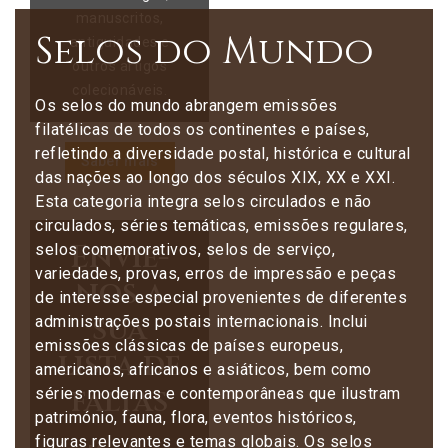
manuscritos,
Selos do Mundo
antiguidades e
outros artigos
colecionáveis.
Os selos do mundo abrangem emissões
filatélicas de todos os continentes e países,
refletindo a diversidade postal, histórica e cultural
Saber mais
das nações ao longo dos séculos XIX, XX e XXI.
Esta categoria integra selos circulados e não
circulados, séries temáticas, emissões regulares,
Envie-
selos comemorativos, selos de serviço,
variedades, provas, erros de impressão e peças
nos a
de interesse especial provenientes de diferentes
sua
administrações postais internacionais. Inclui
emissões clássicas de países europeus,
lista de
americanos, africanos e asiáticos, bem como
faltas
séries modernas e contemporâneas que ilustram
património, fauna, flora, eventos históricos,
figuras relevantes e temas globais. Os selos