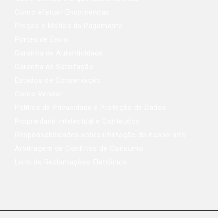
Como efetuar Encomendas
Preços e Modos de Pagamento
Portes de Envio
Garantia de Autenticidade
Garantia de Satisfação
Estados de Conservação
Como Vender
Política de Privacidade e Proteção de Dados
Propriedade Intelectual e Conteúdos
Responsabilidades sobre utilização do nosso site
Arbitragem de Conflitos de Consumo
Livro de Reclamações Eletrónico