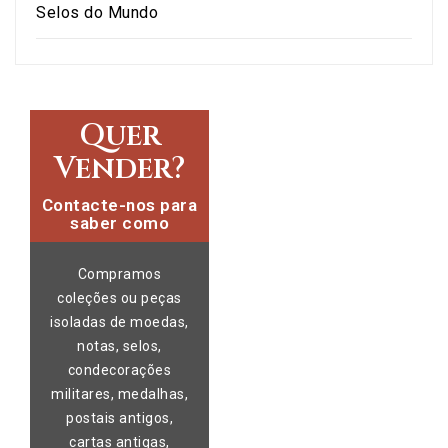
Selos do Mundo
Quer
Vender?
Contacte-nos para
saber como
Compramos
coleções ou peças
isoladas de moedas,
notas, selos,
condecorações
militares, medalhas,
postais antigos,
cartas antigas,