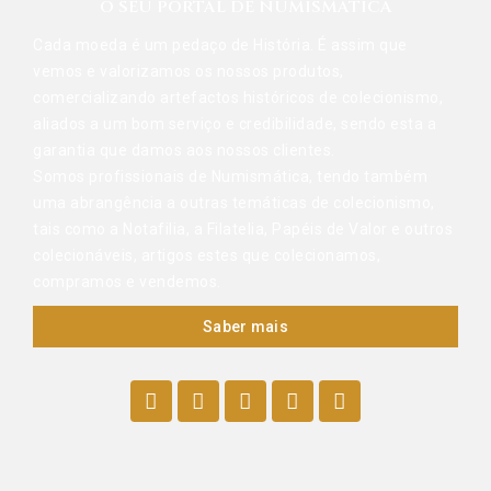
O SEU PORTAL DE NUMISMÁTICA
Cada moeda é um pedaço de História. É assim que
vemos e valorizamos os nossos produtos,
comercializando artefactos históricos de colecionismo,
aliados a um bom serviço e credibilidade, sendo esta a
garantia que damos aos nossos clientes.
Somos profissionais de Numismática, tendo também
uma abrangência a outras temáticas de colecionismo,
tais como a Notafilia, a Filatelia, Papéis de Valor e outros
colecionáveis, artigos estes que colecionamos,
compramos e vendemos.
Saber mais