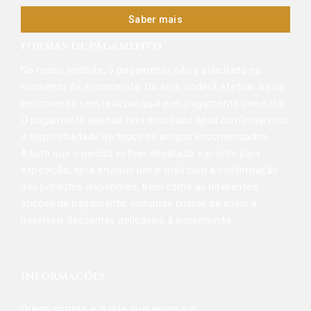
Saber mais
FORMAS DE PAGAMENTO
No nosso website, o pagamento não é solicitado no
momento da encomenda. Ou seja, poderá efetuar a sua
encomenda sem realizar qualquer pagamento imediato.
O pagamento apenas será solicitado após confirmarmos
a disponibilidade de todos os artigos encomendados.
Assim que o pedido estiver separado e pronto para
expedição, será enviado um e-mail com a confirmação
dos produtos disponíveis, bem como as diferentes
opções de pagamento, incluindo custos de envio e
possíveis descontos aplicáveis à encomenda.
INFORMAÇÕES
Quem somos e o que queremos ser