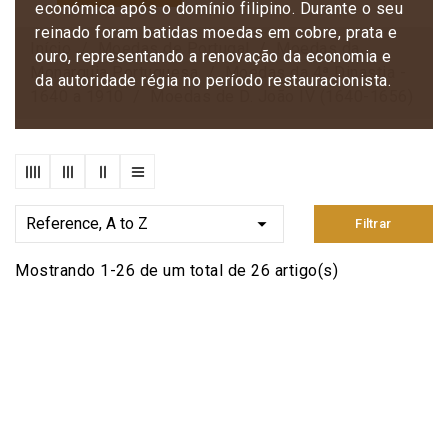
económica após o domínio filipino. Durante o seu
reinado foram batidas moedas em cobre, prata e
Início
Moedas de Portugal
Moedas da
ouro, representando a renovação da economia e
Monarquia Portuguesa
Moedas da 4ª Dinastia -
da autoridade régia no período restauracionista.
1640 a 1910
Moedas de D. João IV (1640-1656)

Reference, A to Z
Filtrar
Mostrando 1-26 de um total de 26 artigo(s)