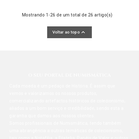
Mostrando 1-26 de um total de 26 artigo(s)

Voltar ao topo
O SEU PORTAL DE NUMISMÁTICA
Cada moeda é um pedaço de História. É assim que
vemos e valorizamos os nossos produtos,
comercializando artefactos históricos de colecionismo,
aliados a um bom serviço e credibilidade, sendo esta a
garantia que damos aos nossos clientes.
Somos profissionais de Numismática, tendo também
uma abrangência a outras temáticas de colecionismo,
tais como a Notafilia, a Filatelia, Papéis de Valor e outros