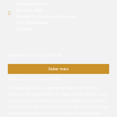
Portugal Moedas
Apartado 0006
Estação de Correiros de Águeda
3754-909 Águeda
Portugal
MANUAL DE UTILIZADOR
Saber mais
FORMAS DE PAGAMENTO
No nosso website, o pagamento não é solicitado no
momento da encomenda. Ou seja, poderá efetuar a sua
encomenda sem realizar qualquer pagamento imediato.
O pagamento apenas será solicitado após confirmarmos
a disponibilidade de todos os artigos encomendados.