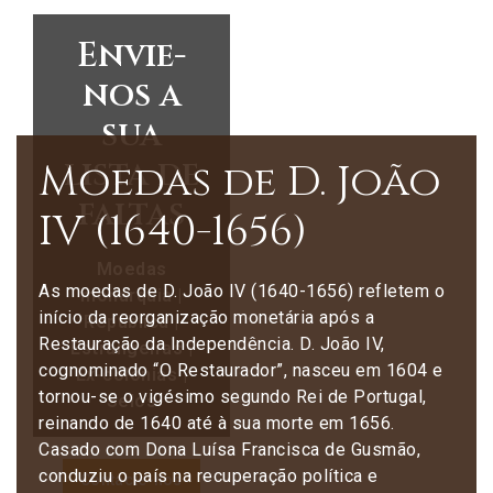
Envie-
nos a
sua
lista de
Moedas de D. João
faltas
IV (1640-1656)
Moedas
As moedas de D. João IV (1640-1656) refletem o
monarquia |
início da reorganização monetária após a
República |
Restauração da Independência. D. João IV,
Estrangeiras |
cognominado “O Restaurador”, nasceu em 1604 e
Ex-colónias |
tornou-se o vigésimo segundo Rei de Portugal,
Selos
reinando de 1640 até à sua morte em 1656.
Casado com Dona Luísa Francisca de Gusmão,
conduziu o país na recuperação política e
Contacte-nos