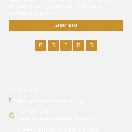
colecionáveis, artigos estes que colecionamos,
compramos e vendemos.
Saber mais
CONTACTOS
geral@portugalmoedas.com.pt
+351 938 406 867
(chamada para rede móvel nacional)
Endereço para correspondência postal: