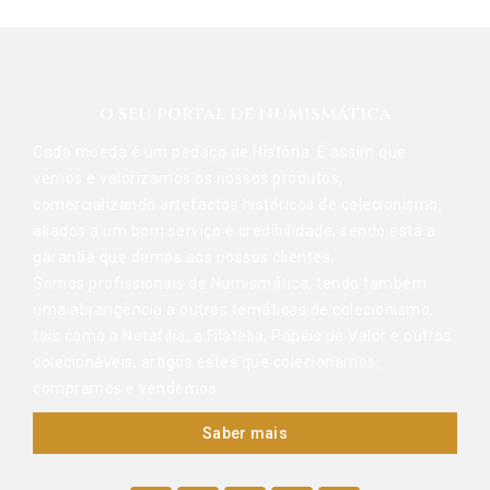
O SEU PORTAL DE NUMISMÁTICA
Cada moeda é um pedaço de História. É assim que
vemos e valorizamos os nossos produtos,
comercializando artefactos históricos de colecionismo,
aliados a um bom serviço e credibilidade, sendo esta a
garantia que damos aos nossos clientes.
Somos profissionais de Numismática, tendo também
uma abrangência a outras temáticas de colecionismo,
tais como a Notafilia, a Filatelia, Papéis de Valor e outros
colecionáveis, artigos estes que colecionamos,
compramos e vendemos.
Saber mais