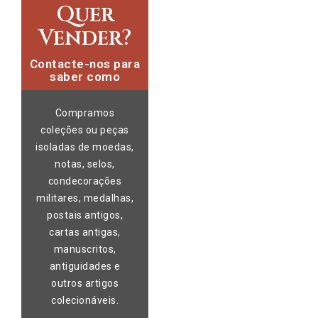
Quer
Vender?
Contacte-nos para
saber como
Compramos
coleções ou peças
isoladas de moedas,
notas, selos,
condecorações
militares, medalhas,
postais antigos,
cartas antigas,
manuscritos,
antiguidades e
outros artigos
colecionáveis.