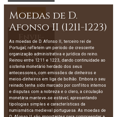
Moedas de D.
Saber mais
Afonso II (1211-1223)
Envie-
As moedas de D. Afonso II, terceiro rei de
nos a
Portugal, refletem um período de crescente
sua
organização administrativa e jurídica do reino.
Reinou entre 1211 e 1223, dando continuidade ao
lista de
sistema monetário herdado dos seus
faltas
antecessores, com emissões de dinheiros e
meios‑dinheiros em liga de bolhão. Embora o seu
reinado tenha sido marcado por conflitos internos
Moedas
e disputas com a nobreza e o clero, a circulação
monarquia |
monetária manteve‑se estável, apresentando
República |
tipologias simples e características da
Estrangeiras |
numismática medieval portuguesa. As moedas de
Ex-colónias |
D. Afonso II são importantes para compreender a