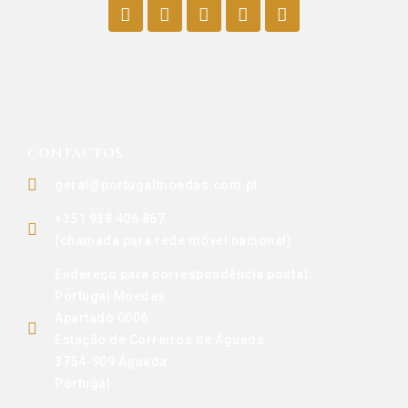
CONTACTOS
geral@portugalmoedas.com.pt
+351 938 406 867
(chamada para rede móvel nacional)
Endereço para correspondência postal:
Portugal Moedas
Apartado 0006
Estação de Correiros de Águeda
3754-909 Águeda
Portugal