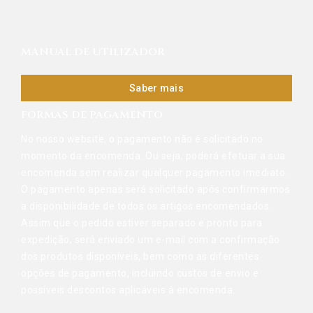
MANUAL DE UTILIZADOR
Saber mais
FORMAS DE PAGAMENTO
No nosso website, o pagamento não é solicitado no
momento da encomenda. Ou seja, poderá efetuar a sua
encomenda sem realizar qualquer pagamento imediato.
O pagamento apenas será solicitado após confirmarmos
a disponibilidade de todos os artigos encomendados.
Assim que o pedido estiver separado e pronto para
expedição, será enviado um e-mail com a confirmação
dos produtos disponíveis, bem como as diferentes
opções de pagamento, incluindo custos de envio e
possíveis descontos aplicáveis à encomenda.