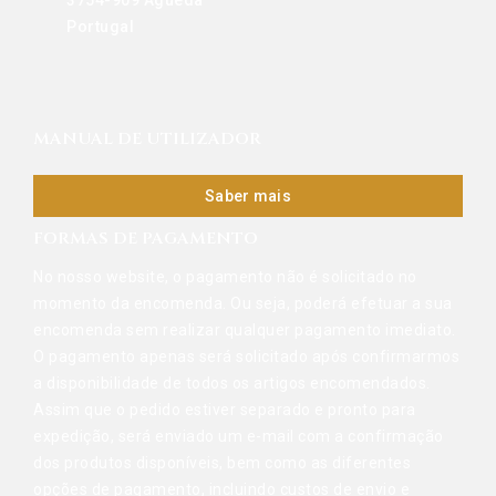
3754-909 Águeda
Portugal
MANUAL DE UTILIZADOR
Saber mais
FORMAS DE PAGAMENTO
No nosso website, o pagamento não é solicitado no
momento da encomenda. Ou seja, poderá efetuar a sua
encomenda sem realizar qualquer pagamento imediato.
O pagamento apenas será solicitado após confirmarmos
a disponibilidade de todos os artigos encomendados.
Assim que o pedido estiver separado e pronto para
expedição, será enviado um e-mail com a confirmação
dos produtos disponíveis, bem como as diferentes
opções de pagamento, incluindo custos de envio e