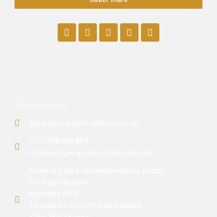
CONTACTOS
geral@portugalmoedas.com.pt
+351 938 406 867
(chamada para rede móvel nacional)
Endereço para correspondência postal:
Portugal Moedas
Apartado 0006
Estação de Correiros de Águeda