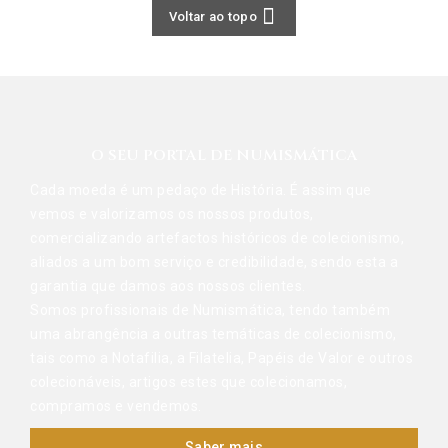

Voltar ao topo
O SEU PORTAL DE NUMISMÁTICA
Cada moeda é um pedaço de História. É assim que
vemos e valorizamos os nossos produtos,
comercializando artefactos históricos de colecionismo,
aliados a um bom serviço e credibilidade, sendo esta a
garantia que damos aos nossos clientes.
Somos profissionais de Numismática, tendo também
uma abrangência a outras temáticas de colecionismo,
tais como a Notafilia, a Filatelia, Papéis de Valor e outros
colecionáveis, artigos estes que colecionamos,
compramos e vendemos.
Saber mais