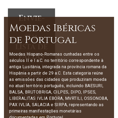
Envie-
Moedas Ibéricas
nos a
sua
de Portugal
lista de
faltas
Moedas Hispano‑Romanas cunhadas entre os
séculos II e I a.C. no território correspondente à
antiga Lusitânia, integrada na província romana da
Moedas
Hispânia a partir de 29 a.C. Esta categoria reúne
monarquia |
as emissões das cidades que produziram moeda
República |
no atual território português, incluindo BAESURI,
Estrangeiras |
BALSA, BRUTOBRIGA, CILPES, DIPO, IPSES,
Ex-colónias |
LIBERALITAS IVLIA EBORA, MVRTILI, OSSONOBA,
Selos
PAX IVLIA, SALACIA e SIRPA, representando as
primeiras manifestações monetárias
documentadas em Portugal.