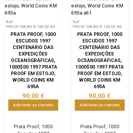
Centenário das
Centenário das
recorrendo ao Arsenal
Expedições
Expedições
do Alfeite e aos
Oceanográficas,
Oceanográficas,
estaleiros Rio-Marine
Ref:
Ref:
comemorativa do 1º
comemorativa do 1º
PROOF.CM.AG.R.160.02.A4
PROOF.CM.AG.R.160.02.A6
de Aveiro.
Centenário das
Centenário das
PRATA PROOF, 1000
PRATA PROOF, 1000
Expedições
Expedições
ESCUDOS 1997
ESCUDOS 1997
Oceanográficas
Oceanográficas
CENTENÁRIO DAS
CENTENÁRIO DAS
realizadas pelo rei D.
realizadas pelo rei D.
EXPEDIÇÕES
EXPEDIÇÕES
Carlos I nos iates D.
Carlos I nos iates D.
OCEANOGRÁFICAS,
OCEANOGRÁFICAS,
Amélia I a IV, Emissão
Amélia I a IV, Emissão
1000$00 1997 PRATA
1000$00 1997 PRATA
especial da Imprensa
PROOF EM ESTOJO,
especial da Imprensa
PROOF EM ESTOJO,
WORLD COINS KM
WORLD COINS KM
Nacional Casa da
Nacional Casa da
695A
695A
Moeda (INCM), moeda
Moeda (INCM), moeda
integrada no plano
integrada no plano
90,00 €
90,00 €
numismático da
numismático da
Adicionar ao carrinho
Adicionar ao carrinho
EXPO`98, World Coins
EXPO`98, World Coins
Portugal KM#695a. As
Portugal KM#695a. As
campanhas
campanhas
Prata Proof, 1000
Prata Proof, 1000
oceanográficas de D.
oceanográficas de D.