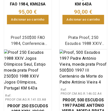
FAO 1984, KM626A
KM 643A
95,00 €
90,00 €
Adicionar ao carrinho
Adicionar ao carrinho
Proof 250$00 FAO
Prata Proof, 250
1984, Conferencia
Escudos 1988 XXIV
Mundial de Pescas,
Jogos Olímpicos - Seul
Estojo com dupla de
1988, Estojo com
moedas Prata Proof e
moeda prata Proof 250
Cuproníquel BNC de 250
Escudos 1988 XXIV
escudos da Conferência
Jogos Olímpicos - Seul
Mundial de Pescas
1988, 250$00 1988
F.A.O 1984, emissão
comemorativa dos
Ref:
conjunta de 2 moedas
XXIV Jogos Olímpicos
PROOF.CM.AG.R.146.02.A4
Ref:
250$00 1984 FAO
em prata proof,
PROOF.CM.AG.R.141.03.A8
PROOF, 500 ESCUDOS
PROOF e BNC em
emissão especial da
1997 PADRE ANTÓNIO
PROOF 250 ESCUDOS
Estojo, Emissão
Imprensa Nacional Casa
VIEIRA, MOEDA PRATA