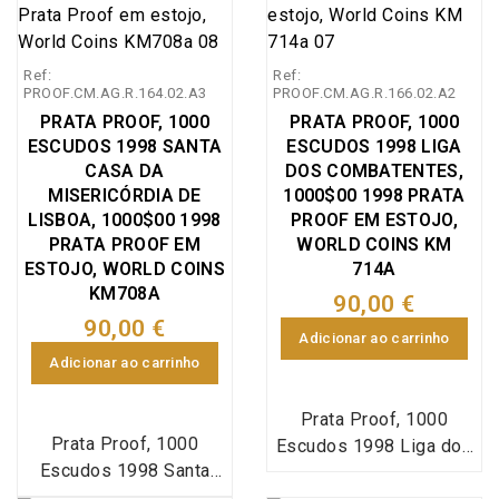
Internacional dos
Centenário da fundação
comemorar os 500 anos
comemorar os 500 anos
Oceanos, comemorativa
da Santa Casa da
dos Descobrimentos
dos Descobrimentos
da Exposição
Misericórdia de Lisboa
Portugueses.
Portugueses.
Ref:
Ref:
Internacional de Lisboa
1498-1998, Emissão
PROOF.CM.AG.R.164.02.A3
PROOF.CM.AG.R.166.02.A2
de 1998 - EXPO`98,
especial da Imprensa
PRATA PROOF, 1000
PRATA PROOF, 1000
Emissão especial da
Nacional Casa da
ESCUDOS 1998 SANTA
ESCUDOS 1998 LIGA
Imprensa Nacional Casa
Moeda (INCM), World
CASA DA
DOS COMBATENTES,
da Moeda (INCM),
Coins Portugal
MISERICÓRDIA DE
1000$00 1998 PRATA
moeda integrada no
KM#708a. A Santa Casa
LISBOA, 1000$00 1998
PROOF EM ESTOJO,
plano numismático da
da Misericórdia de
PRATA PROOF EM
WORLD COINS KM
ESTOJO, WORLD COINS
EXPO`98, World Coins
Lisboa, é uma
714A
KM708A
Portugal KM#707a. A
organização secular
90,00 €
EXPO'98, Exposição
católica portuguesa
90,00 €
Adicionar ao carrinho
Mundial de 1998, ou,
sem fins lucrativos. A
Adicionar ao carrinho
oficialmente, Exposição
sua fundação é atribuída
Internacional de Lisboa
ao dia 15 de agosto de
Prata Proof, 1000
de 1998, cujo tema foi
1498 e foi a primeira
Prata Proof, 1000
Escudos 1998 Liga dos
"Os oceanos: um
das Santas Casas de
Escudos 1998 Santa
Combatentes, estojo
património para o
Misericórdia de
Casa da Misericórdia de