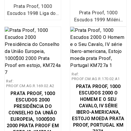
sua fundação é atribuída
posteriormente, passou
Prata Proof, 1000
ao dia 15 de agosto de
a ser aberta todos os
Prata Proof, 1000
Escudos 1998 Liga dos
1498 e foi a primeira
ex-combatentes
Escudos 1999 Milénio
Combatentes, estojo
das Santas Casas de
portugueses, alterando
do Atlântico, estojo com
com moeda prata Proof
Misericórdia de
a sua designação para
moeda prata Proof
1000$00 1998
Portugal. Neste mesmo
"Liga dos
1000$00 1999 Milénio
comemorativas dos 75
dia a Rainha D. Leonor
Combatentes".
do Atlântico,
Anos da Liga dos
instituiu a Irmandade de
comemorativa da
Combatentes 1923-
Invocação a Nossa
Exposição Internacional
1998, Emissão especial
Senhora da
de Lisboa de 1998 -
da Imprensa Nacional
Misericórdia, na Sé de
Ref:
EXPO`98 (Adamastor a
Casa da Moeda (INCM),
Lisboa.
PROOF.CM.AG.R.170.02.A1
Ref:
tormenta dos
World Coins Portugal
PROOF.CM.AG.R.169.02.A2
PRATA PROOF, 1000
navegadores
KM#714a. A Liga dos
ESCUDOS 2000 O
PRATA PROOF, 1000
portugueses), Emissão
Combatentes da Grande
HOMEM E O SEU
ESCUDOS 2000
especial da Imprensa
Guerra foi criada em
CAVALO, IV SÉRIE
PRESIDÊNCIA DO
Nacional Casa da
1923. O seu grande
IBERO-AMERICANA,
CONSELHO DA UNIÃO
Moeda (INCM), moeda
objetivo foi reunir numa
ESTOJO MOEDA PRATA
EUROPEIA, 1000$00
PROOF, PORTUGAL KM
integrada no plano
associação os militares
2000 PRATA PROOF EM