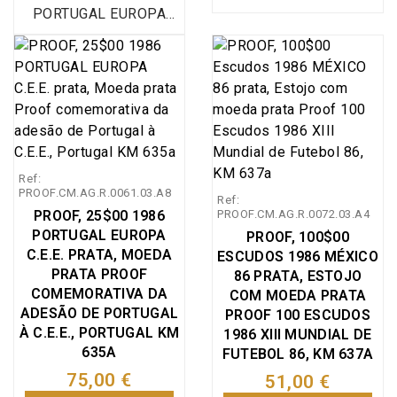
PORTUGAL EUROPA
C.E.E. prata, Estojo com
C.E.E. prata, Estojo com
moeda prata Proof
moeda prata Proof
25$00 Adesão de
25$00 Adesão de
Portugal à CEE, KM
Portugal à CEE, KM
635a, moeda
635a, moeda
comemorativa da
comemorativa da
adesão de Portugal à
adesão de Portugal à
C.E.E 25$00 prata Proof
Ref:
C.E.E 25$00 prata Proof
em estojo, emissão
PROOF.CM.AG.R.0061.03.A8
Ref:
em estojo, emissão
especial da Imprensa
PROOF, 25$00 1986
PROOF.CM.AG.R.0072.03.A4
especial da Imprensa
Nacional Casa da
PORTUGAL EUROPA
PROOF, 100$00
Nacional Casa da
Moeda (INCM), World
C.E.E. PRATA, MOEDA
ESCUDOS 1986 MÉXICO
Moeda (INCM), World
Coins Portugal
PRATA PROOF
86 PRATA, ESTOJO
Coins Portugal
KM#635a
COMEMORATIVA DA
COM MOEDA PRATA
KM#635a
ADESÃO DE PORTUGAL
PROOF 100 ESCUDOS
À C.E.E., PORTUGAL KM
1986 XIII MUNDIAL DE
635A
FUTEBOL 86, KM 637A
75,00 €
51,00 €