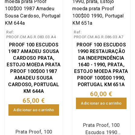
Coimbra (D. João I
Centenário do
1385-1985) e 100
nacimento do pintor
Escudos Batalha de
Amadeo de Souza
Aljubarrota 1385-1985
Cardoso 1887-1987,
Ref:
Ref:
(D. Nuno Álvares
100$00 1987 Amadeu
PROOF.CM.AG.R.083.03.A4
PROOF.CM.AG.R.086.03.A7
Pereira) do VI
Sousa Cardoso em
PROOF 100 ESCUDOS
PROOF 100 ESCUDOS
Centenário da Batalha
prata proof emissão
1987 AMADEU SOUSA
1990 RESTAURAÇÃO
de Aljubarrota 1985,
especial da Imprensa
CARDOSO PRATA,
DA INDEPENDÊNCIA
emissão conjunta de
Nacional Casa da
ESTOJO MOEDA PRATA
1640 - 1990, PRATA,
moedas da Batalha de
Moeda (INCM), World
PROOF 100$00 1987
ESTOJO MOEDA PRATA
Aljubarrota em prata
Coins Portugal
AMADEU SOUSA
PROOF 100$00 1990,
acabamento Proof em
CARDOSO, PORTUGAL
KM#644a (Silver Proof)
PORTUGAL KM 651A
Estojo, Emissão
KM 644A
60,00 €
especial da Imprensa
65,00 €
Adicionar ao carrinho
Nacional Casa da
Adicionar ao carrinho
Moeda (INCM), World
Coins Portugal PROOF
Prata Proof, 100
SETS KM# PS5 1985
Prata Proof, 100
Escudos 1990
(KM#627a-KM#630a)