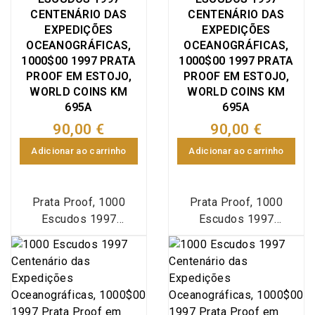
Casa da Moeda (INCM)
World Coins Portugal
CENTENÁRIO DAS
CENTENÁRIO DAS
a pedido do Banco de
KM#688a. A Dom
EXPEDIÇÕES
EXPEDIÇÕES
Cabo Verde, World
Fernando II e Glória foi
OCEANOGRÁFICAS,
OCEANOGRÁFICAS,
Coins Cape Verde
1000$00 1997 PRATA
1000$00 1997 PRATA
uma fragata à vela da
KM#26a (Prata Proof)
PROOF EM ESTOJO,
PROOF EM ESTOJO,
Marinha Portuguesa,
WORLD COINS KM
WORLD COINS KM
que navegou entre 1845
695A
695A
e 1878. Atualmente é
90,00 €
90,00 €
um navio museu, na
dependência do Museu
Adicionar ao carrinho
Adicionar ao carrinho
da Marinha, estando
classificada como
Unidade Auxiliar da
Prata Proof, 1000
Prata Proof, 1000
Marinha (UAM 203) e
Escudos 1997
Escudos 1997
sendo a 4ª fragata de
Centenário das
Centenário das
guerra mais antiga do
Expedições
Expedições
Mundo. Entre 1992 e
Oceanográficas, estojo
Oceanográficas, estojo
1997 a fragata foi
com moeda prata Proof
com moeda prata Proof
recuperada pela
1000$00 1997
1000$00 1997
Marinha Portuguesa,