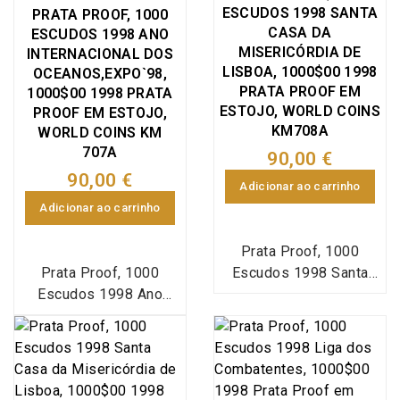
Emissão especial da
Emissão especial da
ESCUDOS 1998 SANTA
PRATA PROOF, 1000
Imprensa Nacional Casa
Imprensa Nacional Casa
CASA DA
ESCUDOS 1998 ANO
da Moeda (INCM),
da Moeda (INCM),
MISERICÓRDIA DE
INTERNACIONAL DOS
moeda integrada no
moeda integrada no
LISBOA, 1000$00 1998
OCEANOS,EXPO`98,
plano numismático da
plano numismático da
PRATA PROOF EM
1000$00 1998 PRATA
EXPO`98, World Coins
ESTOJO, WORLD COINS
EXPO`98, World Coins
PROOF EM ESTOJO,
KM708A
Portugal KM#707a. A
WORLD COINS KM
Portugal KM#707a. A
707A
EXPO'98, Exposição
EXPO'98, Exposição
90,00 €
Mundial de 1998, ou,
Mundial de 1998, ou,
90,00 €
Adicionar ao carrinho
oficialmente, Exposição
oficialmente, Exposição
Adicionar ao carrinho
Internacional de Lisboa
Internacional de Lisboa
de 1998, cujo tema foi
de 1998, cujo tema foi
Prata Proof, 1000
"Os oceanos: um
"Os oceanos: um
Prata Proof, 1000
Escudos 1998 Santa
património para o
património para o
Escudos 1998 Ano
Casa da Misericórdia de
futuro", realizou-se em
futuro", realizou-se em
Internacional dos
Lisboa, estojo com
Lisboa, Portugal de 22
Lisboa, Portugal de 22
Oceanos, estojo com
moeda prata Proof
de maio a 30 de
de maio a 30 de
moeda prata Proof
1000$00 1998
setembro de 1998. Teve
setembro de 1998. Teve
1000$00 1998 Ano
comemorativas do 5º
o propósito de
o propósito de