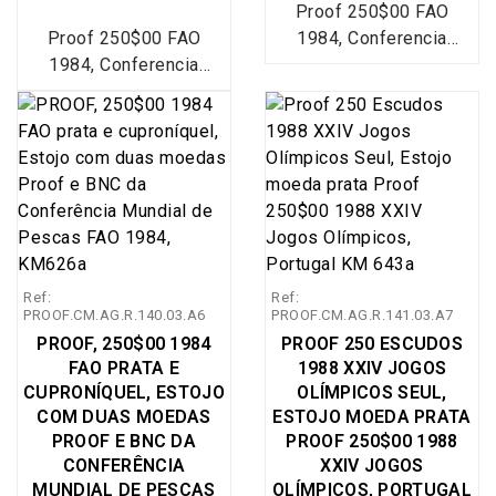
Proof 250$00 FAO
Proof 250$00 FAO
1984, Conferencia
1984, Conferencia
Mundial de Pescas,
Mundial de Pescas,
Estojo com dupla de
Estojo com dupla de
moedas Prata Proof e
moedas Prata Proof e
Cuproníquel BNC de 250
Cuproníquel BNC de 250
escudos da Conferência
escudos da Conferência
Mundial de Pescas
Mundial de Pescas
F.A.O 1984, emissão
F.A.O 1984, emissão
conjunta de 2 moedas
conjunta de 2 moedas
250$00 1984 FAO
Ref:
Ref:
250$00 1984 FAO
PROOF e BNC em
PROOF.CM.AG.R.140.03.A6
PROOF.CM.AG.R.141.03.A7
PROOF e BNC em
Estojo, Emissão
PROOF, 250$00 1984
PROOF 250 ESCUDOS
Estojo, Emissão
especial da Imprensa
FAO PRATA E
1988 XXIV JOGOS
especial da Imprensa
Nacional Casa da
CUPRONÍQUEL, ESTOJO
OLÍMPICOS SEUL,
Nacional Casa da
Moeda (INCM), World
COM DUAS MOEDAS
ESTOJO MOEDA PRATA
Moeda (INCM), World
Coins Portugal
PROOF E BNC DA
PROOF 250$00 1988
Coins Portugal
KM#626a + KM#626
CONFERÊNCIA
XXIV JOGOS
MUNDIAL DE PESCAS
KM#626a + KM#626
OLÍMPICOS, PORTUGAL