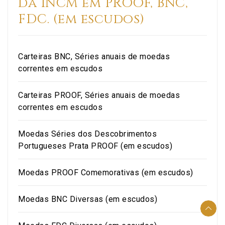
da INCM em PROOF, BNC,
KM#727a (Prata Proof)
Moeda (INCM), World
da história trágico-
Coins Portugal
FDC. (em escudos)
marítima que se lhe
KM#724a.
seguiria. Os Lusíadas
ilustra a superação do
povo português sobre o
Carteiras BNC, Séries anuais de moedas
medo de navegar em
correntes em escudos
mares desconhecidos,
onde este medo é
Carteiras PROOF, Séries anuais de moedas
sintetizado pela figura
correntes em escudos
do gigante.
Moedas Séries dos Descobrimentos
Portugueses Prata PROOF (em escudos)
Moedas PROOF Comemorativas (em escudos)
Moedas BNC Diversas (em escudos)