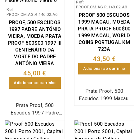
Ref:
comemorativa dos
Nacional Casa da
PROOF.CM.AG.R.148.02.A8
Ref:
XXIV Jogos Olímpicos
Moeda (INCM), World
PROOF.CM.AG.R.146.02.A6
PROOF 500 ESCUDOS
em prata proof,
Coins Portugal
1999 MACAU, MOEDA
PROOF, 500 ESCUDOS
emissão especial da
KM#701a (Silver
PRATA PROOF 500$00
1997 PADRE ANTÓNIO
Imprensa Nacional Casa
Proof). António Vieira
1999 MACAU, WORLD
VIEIRA, MOEDA PRATA
da Moeda (INCM),
nasceu em Lisboa, Sé, 6
COINS PORTUGAL KM
PROOF 500$00 1997 III
World Coins Portugal
de fevereiro de 1608 e
723A
CENTENÁRIO DA
KM#643a (Silver Proof)
MORTE DO PADRE
morreu em Salvador, 18
43,50 €
ANTÓNIO VIEIRA
de julho de 1697, mais
Adicionar ao carrinho
conhecido como Padre
45,00 €
António Vieira foi um
Adicionar ao carrinho
filósofo, escritor e
Prata Proof, 500
orador português da
Escudos 1999 Macau,
Companhia de Jesus,
Prata Proof, 500
moeda em prata Proof
foi uma das mais
Escudos 1997 Padre
500$00 1999
influentes personagens
António Vieira, Estojo
comemorativa da
do século XVII em
com moeda prata Proof
transferência da
termos de política e
500$00 1997
administração
oratória, destacou-se