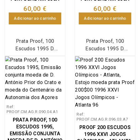
60,00 €
60,00 €
Adicionar ao carrinho
Adicionar ao carrinho
Prata Proof, 100
Prata Proof, 100
Escudos 1995 D.
Escudos 1995 D.
António Prior do Crato
António Prior do Crato
1595 - 1995, Estojo
1595 - 1995, Estojo
moeda prata Proof
moeda prata Proof
100$00 1995
100$00 1995
comemorativa do 4º
comemorativa do 4º
centenário da morte de
centenário da morte de
D. António Prior do
D. António Prior do
Ref:
Crato 1595 - 1995,
Crato 1595 - 1995,
PROOF.CM.AG.R.090.04.A1
Ref:
Emissão especial da
Emissão especial da
PRATA PROOF, 100
PROOF.CM.AG.R.096.03.A7
Imprensa Nacional Casa
Imprensa Nacional Casa
ESCUDOS 1995,
PROOF 200 ESCUDOS
da Moeda (INCM),
da Moeda (INCM),
EMISSÃO CONJUNTA
1996 XXVI JOGOS
World Coins Portugal
World Coins Portugal