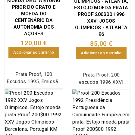
MOEDA DE D. ANTÓNIO
OLÍMPICOS - ATLANTA,
KM#680a (Silver Proof)
KM#680a (Silver Proof)
PRIOR DO CRATO E
ESTOJO MOEDA PRATA
MOEDA DO
PROOF 200$00 1996
CENTENÁRIO DA
XXVI JOGOS
AUTONOMIA DOS
OLÍMPICOS - ATLANTA
AÇORES
96
120,00 €
85,00 €
Adicionar ao carrinho
Adicionar ao carrinho
Prata Proof, 100
Prata Proof, 200
Escudos 1995, Emissão
escudos 1996 XXVI
conjunta em estojo com
Jogos Olímpicos -
duas moedas prata
Atlanta 96, Estojo com
Proof 100 escudos
moeda prata Proof
1995 comemorativa do
200$00 1996 XXVI
4º centenário da morte
Jogos Olímpicos -
de D. António Prior do
Atlanta 96
Crato 1595-1995 (World
comemorativa dos