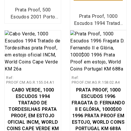
música, dança, artes
música, dança, artes
Prata Proof, 500
plásticas e arquitetura,
plásticas e arquitetura,
Prata Proof, 1000
Escudos 2001 Porto
programa de
programa de
Escudos 1994 Tratado
2001 - Capital Europeia
envolvimento da
envolvimento da
de Tordesilhas,
da Cultura, Estojo com
população, animação da
população, animação da
Emissão em estojo com
moeda prata Proof
cidade, circo,
cidade, circo,
moeda prata Proof
500$00 2001
marionetas, literatura,
marionetas, literatura,
1000$00 1994 Tratado
comemorativa do Porto
odisseia nas imagens,
odisseia nas imagens,
de Tordesilhas,
2001 - Capital Europeia
ópera e ciência.
ópera e ciência.
comemorativas do 5º
da Cultura, Emissão
Centenário do Tratado
especial da Imprensa
Ref:
Ref:
de Tordesilhas 1494-
Nacional Casa da
PROOF.CM.AG.R.155.04.A1
PROOF.CM.AG.R.158.02.A4
1994, Emissão especial
Moeda (INCM), World
CABO VERDE, 1000
PRATA PROOF, 1000
da Imprensa Nacional
Coins Portugal
ESCUDOS 1994
ESCUDOS 1996
Casa da Moeda (INCM),
KM#733a (Silver
TRATADO DE
FRAGATA D. FERNANDO
World Coins Portugal
Proof). A inauguração
TORDESILHAS PRATA
II E GLÓRIA, 1000$00
KM#675a.
oficial da Porto 2001 –
PROOF, EM ESTOJO
1996 PRATA PROOF EM
OFICIAL INCM, WORLD
Capital Europeia da
ESTOJO, WORLD COINS
COINS CAPE VERDE KM
PORTUGAL KM 688A
Cultura sucedeu a 13 de