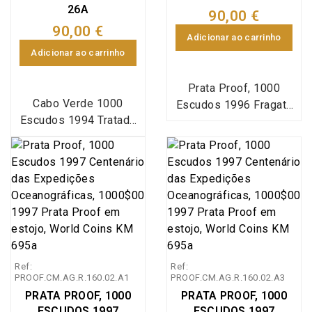
26A
janeiro de 2001. A
90,00 €
programação foi
90,00 €
Adicionar ao carrinho
dividida em: teatro,
Adicionar ao carrinho
música, dança, artes
plásticas e arquitetura,
Prata Proof, 1000
programa de
Cabo Verde 1000
Escudos 1996 Fragata
envolvimento da
Escudos 1994 Tratado
D. Fernando II e Glória,
população, animação da
de Tordesilhas em prata
estojo com moeda prata
cidade, circo,
Proof, Emissão em
Proof 1000$00 1996
marionetas, literatura,
estojo com moeda prata
Fragata D. Fernando II e
odisseia nas imagens,
Proof de 1000 Escudos
Glória, comemorativa
ópera e ciência.
Tratado de Tordesilhas
alusiva à reconstrução
de Cabo Verde,
da Fragata da Marinha
comemorativa do 5º
de Guerra Portuguesa
Centenário do Tratado
"D. Fernando II e Glória",
Ref:
Ref:
de Tordesilhas 1494-
Emissão especial da
PROOF.CM.AG.R.160.02.A1
PROOF.CM.AG.R.160.02.A3
1994, Emissão especial
Imprensa Nacional Casa
PRATA PROOF, 1000
PRATA PROOF, 1000
da Imprensa Nacional
da Moeda (INCM),
ESCUDOS 1997
ESCUDOS 1997