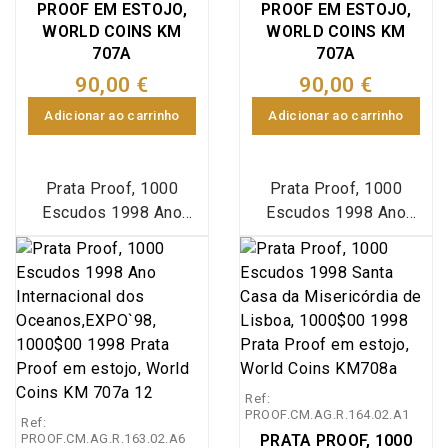
PROOF EM ESTOJO,
PROOF EM ESTOJO,
batizadas com o nome
batizadas com o nome
WORLD COINS KM
WORLD COINS KM
de Amélia tendo os
de Amélia tendo os
707A
707A
números sequencias
números sequencias
90,00 €
90,00 €
I,II,III e IV.
I,II,III e IV.
Adicionar ao carrinho
Adicionar ao carrinho
Prata Proof, 1000
Prata Proof, 1000
Escudos 1998 Ano
Escudos 1998 Ano
Internacional dos
Internacional dos
Oceanos, estojo com
Oceanos, estojo com
moeda prata Proof
moeda prata Proof
1000$00 1998 Ano
1000$00 1998 Ano
Internacional dos
Internacional dos
Oceanos, comemorativa
Oceanos, comemorativa
da Exposição
da Exposição
Ref:
Internacional de Lisboa
Internacional de Lisboa
PROOF.CM.AG.R.164.02.A1
Ref:
de 1998 - EXPO`98,
de 1998 - EXPO`98,
PROOF.CM.AG.R.163.02.A6
PRATA PROOF, 1000