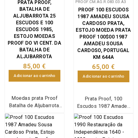
PRATA PROOF,
PROOF.CM.AG.R.083.03.A3
emissão conjunta de 2
BATALHA DE
PROOF 100 ESCUDOS
moedas 100$00 1986
ALJUBARROTA 25
1987 AMADEU SOUSA
Fernando Pessoa
ESCUDOS E 100
CARDOSO PRATA,
PROOF e BNC em
ESCUDOS 1985,
ESTOJO MOEDA PRATA
Estojo, Emissão
ESTOJO MOEDAS
PROOF 100$00 1987
PROOF DO VI CENT. DA
especial da Imprensa
AMADEU SOUSA
BATALHA DE
CARDOSO, PORTUGAL
Nacional Casa da
ALJUBARROTA
KM 644A
Moeda (INCM), World
Coins Portugal
85,00 €
65,00 €
KM#628a + KM#628,
Adicionar ao carrinho
Adicionar ao carrinho
World Coins Portugal
PROOF SETS KM#PS6
Moedas prata Proof
Prata Proof, 100
Batalha de Aljubarrota,
Escudos 1987 Amadeo
25$00 e 100$00 Batalha
de Souza Cardoso,
de Aljubarrota 1985
Estojo com moeda prata
Prata PROOF, Estojo 25
Proof 100 Escudos
Escudos Cortes de
1987 comemorativa do