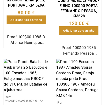
AFONSO HENRIQUES,
COM 2 MOEDAS PROOF
PORTUGAL KM 629A
E BNC 100$00 POETA
FERNANDO PESSOA,
80,00 €
KM628
Adicionar ao carrinho
120,00 €
Adicionar ao carrinho
Proof 100$00 1985 D.
Afonso Henriques
Proof 100$00 1985
Prata, Estojo com
Fernando Pessoa,
moeda prata Proof 100
Estojo com dupla de
Escudos 1985 do VIII
moedas Prata Proof e
Centenário da Morte de
Cuproníquel BNC de 100
D. Afonso Henriques
escudos 1985 Poeta
1185-1985, Emissão
Fernando Pessoa,
especial da Imprensa
moedas comemorativas
Nacional Casa da
do Cinquentenário da
Moeda (INCM), World
Ref:
Morte de Fernando
Coins Portugal
PROOF.CM.AG.R.074.01.A4
Ref:
Pessoa 1935-1985,
KM#629a (Silver Proof)