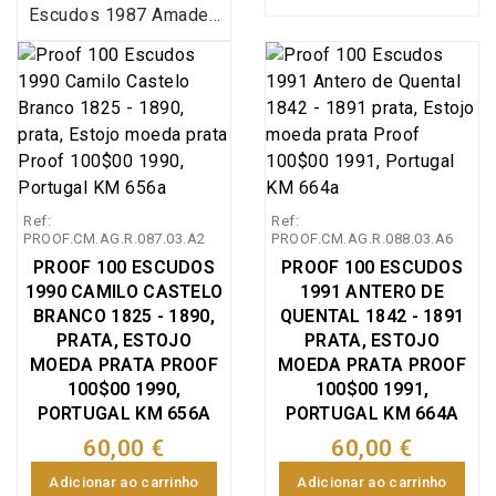
Escudos 1987 Amadeo
Restauração da
de Souza Cardoso,
Independência 1640 -
Estojo com moeda prata
1990, Estojo moeda
Proof 100 Escudos
prata Proof 100$00
1987 comemorativa do
1990 comemorativa do
Centenário do
350º Aniversário da
nacimento do pintor
Restauração da
Amadeo de Souza
Independência 1640 -
Ref:
Ref:
Cardoso 1887-1987,
1990, Emissão especial
PROOF.CM.AG.R.087.03.A2
PROOF.CM.AG.R.088.03.A6
100$00 1987 Amadeu
da Imprensa Nacional
PROOF 100 ESCUDOS
PROOF 100 ESCUDOS
Sousa Cardoso em
Casa da Moeda (INCM),
1990 CAMILO CASTELO
1991 ANTERO DE
prata proof emissão
World Coins Portugal
BRANCO 1825 - 1890,
QUENTAL 1842 - 1891
especial da Imprensa
KM#651a (Silver Proof)
PRATA, ESTOJO
PRATA, ESTOJO
Nacional Casa da
MOEDA PRATA PROOF
MOEDA PRATA PROOF
Moeda (INCM), World
100$00 1990,
100$00 1991,
PORTUGAL KM 656A
Coins Portugal
PORTUGAL KM 664A
KM#644a (Silver Proof)
60,00 €
60,00 €
Adicionar ao carrinho
Adicionar ao carrinho