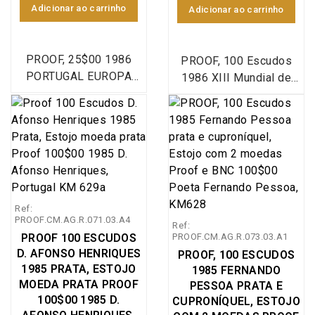
Adicionar ao carrinho
Adicionar ao carrinho
PROOF, 25$00 1986
PROOF, 100 Escudos
PORTUGAL EUROPA
1986 XIII Mundial de
C.E.E. prata, moeda
Futebol - México 86,
prata Proof 25$00
Estojo com moeda prata
Adesão de Portugal à
Proof 100$00 1986
CEE, KM#635a, moeda
Mundial de Futebol
comemorativa da
México 86, KM#637a,
adesão de Portugal à
moeda comemorativa
C.E.E 25$00 prata Proof
do Mundial de Futebol
Ref:
em capsula acrílica,
México 86 100 Escudos
PROOF.CM.AG.R.071.03.A4
Ref:
emissão especial da
prata Proof em estojo,
PROOF 100 ESCUDOS
PROOF.CM.AG.R.073.03.A1
Imprensa Nacional Casa
emissão especial da
D. AFONSO HENRIQUES
PROOF, 100 ESCUDOS
da Moeda (INCM),
Imprensa Nacional Casa
1985 PRATA, ESTOJO
1985 FERNANDO
World Coins Portugal
da Moeda (INCM),
MOEDA PRATA PROOF
PESSOA PRATA E
KM#635a
World Coins Portugal
100$00 1985 D.
CUPRONÍQUEL, ESTOJO
KM#637a