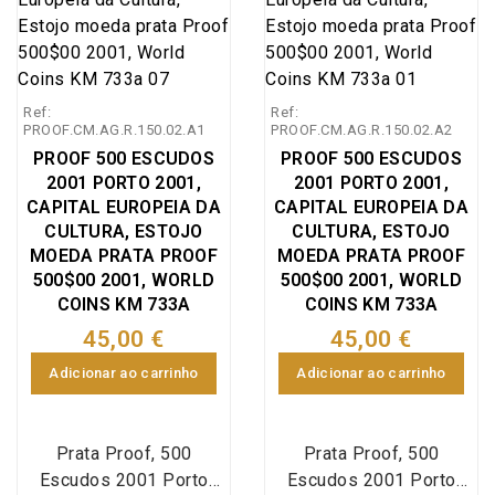
comemorativa do III
portuguesa do território
como missionário em
Centenário da Morte do
de Macau para a
terras brasileiras.
Padre António Vieira
República Popular da
1697-1997, Emissão
China, emissão especial
Ref:
Ref:
especial da Imprensa
da Imprensa Nacional
PROOF.CM.AG.R.150.02.A1
PROOF.CM.AG.R.150.02.A2
Nacional Casa da
Casa da Moeda (INCM),
PROOF 500 ESCUDOS
PROOF 500 ESCUDOS
Moeda (INCM), World
World Coins Portugal
2001 PORTO 2001,
2001 PORTO 2001,
Coins Portugal
KM#723a (Silver
CAPITAL EUROPEIA DA
CAPITAL EUROPEIA DA
KM#701a (Silver
Proof). Desde 20 de
CULTURA, ESTOJO
CULTURA, ESTOJO
Proof). António Vieira
dezembro de 1999
MOEDA PRATA PROOF
MOEDA PRATA PROOF
nasceu em Lisboa, Sé, 6
500$00 2001, WORLD
500$00 2001, WORLD
Macau é uma das
de fevereiro de 1608 e
COINS KM 733A
COINS KM 733A
regiões administrativas
morreu em Salvador, 18
especiais da Republica
45,00 €
45,00 €
de julho de 1697, mais
Popular da China, sendo
Adicionar ao carrinho
Adicionar ao carrinho
conhecido como Padre
a outra Hong Kong.
António Vieira foi um
Antes desta data,
filósofo, escritor e
Macau foi colonizada e
Prata Proof, 500
Prata Proof, 500
orador português da
administrada por
Escudos 2001 Porto
Escudos 2001 Porto
Companhia de Jesus,
Portugal durante mais