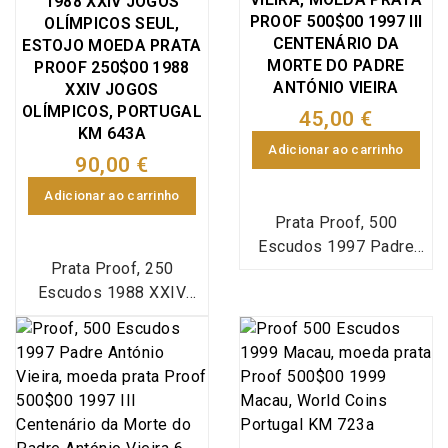
1988 XXIV JOGOS
especial da Imprensa
da Moeda (INCM),
PROOF 500$00 1997 III
OLÍMPICOS SEUL,
Nacional Casa da
World Coins Portugal
CENTENÁRIO DA
ESTOJO MOEDA PRATA
Moeda (INCM), World
KM#643a (Silver Proof)
MORTE DO PADRE
PROOF 250$00 1988
Coins Portugal
ANTÓNIO VIEIRA
XXIV JOGOS
OLÍMPICOS, PORTUGAL
KM#626a + KM#626
45,00 €
KM 643A
Adicionar ao carrinho
90,00 €
Adicionar ao carrinho
Prata Proof, 500
Escudos 1997 Padre
Prata Proof, 250
António Vieira, Estojo
Escudos 1988 XXIV
com moeda prata Proof
Jogos Olímpicos - Seul
500$00 1997
1988, Estojo com
comemorativa do III
moeda prata Proof 250
Centenário da Morte do
Escudos 1988 XXIV
Padre António Vieira
Jogos Olímpicos - Seul
1697-1997, Emissão
1988, 250$00 1988
especial da Imprensa