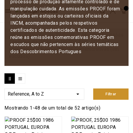
processo de produção altamente controlado e de
manipulação cuidada. As emissões PROOF foram
menu
lançadas em estojos ou carteiras oficiais da
INCM, acompanhadas pelos respetivos
certificados de autenticidade. Esta categoria
Início
Moedas de Portugal
Moedas Emissões
reúne as emissões comemorativas PROOF em
Especiais da INCM em PROOF, BNC, FDC. (em
escudos que não pertencem às séries temáticas
escudos)
Moedas PROOF Comemorativas (em
dos Descobrimentos Portugues
escudos)

Reference, A to Z
Filtrar
Mostrando 1-48 de um total de 52 artigo(s)