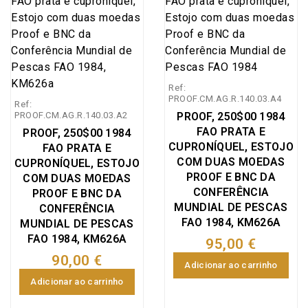
prata Proof 200
Proof 200 Escudos
Escudos 1992 XXV
1992 Presidência
Jogos Olímpicos -
Portuguesa da
Barcelona 1992, 200$00
Comunidade Europeia,
1992 comemorativa
200$00 1992
Ref:
dos XXV Jogos
comemorativa da
PROOF.CM.AG.R.140.03.A4
Ref:
Olímpicos em prata
Presidência da
PROOF.CM.AG.R.140.03.A2
PROOF, 250$00 1984
proof, emissão especial
Comunidade Europeia
FAO PRATA E
PROOF, 250$00 1984
da Imprensa Nacional
em prata proof,
CUPRONÍQUEL, ESTOJO
FAO PRATA E
Casa da Moeda (INCM),
emissão especial da
COM DUAS MOEDAS
CUPRONÍQUEL, ESTOJO
World Coins Portugal
Imprensa Nacional Casa
PROOF E BNC DA
COM DUAS MOEDAS
KM#662a (Silver Proof)
da Moeda (INCM),
CONFERÊNCIA
PROOF E BNC DA
MUNDIAL DE PESCAS
World Coins Portugal
CONFERÊNCIA
FAO 1984, KM626A
MUNDIAL DE PESCAS
KM#663a (Silver Proof)
FAO 1984, KM626A
95,00 €
90,00 €
Adicionar ao carrinho
Adicionar ao carrinho