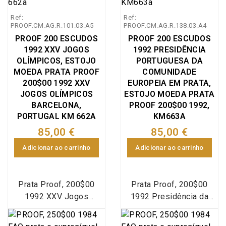
Coins Portugal
XXVI Jogos Olímpicos
Ref:
Ref:
KM#680a) e 100
e do centenário do
PROOF.CM.AG.R.101.03.A5
PROOF.CM.AG.R.138.03.A4
escudos 1995
movimento Olímpico
PROOF 200 ESCUDOS
PROOF 200 ESCUDOS
comemorativa do 1.º
Internacional 1896-
1992 XXV JOGOS
1992 PRESIDÊNCIA
Centenário da
1996, emissão especial
OLÍMPICOS, ESTOJO
PORTUGUESA DA
Autonomia dos Açores
da Imprensa Nacional
MOEDA PRATA PROOF
COMUNIDADE
1895-1995 (World
Casa da Moeda (INCM),
200$00 1992 XXV
EUROPEIA EM PRATA,
Coins Azores KM#47a),
World Coins Portugal
JOGOS OLÍMPICOS
ESTOJO MOEDA PRATA
Emissão especial da
BARCELONA,
KM#687a (Silver Proof)
PROOF 200$00 1992,
Imprensa Nacional Casa
PORTUGAL KM 662A
KM663A
da Moeda (INCM).
85,00 €
85,00 €
Adicionar ao carrinho
Adicionar ao carrinho
Prata Proof, 200$00
Prata Proof, 200$00
1992 XXV Jogos
1992 Presidência da
Olímpicos - Barcelona
Comunidade Europeia,
92, Estojo com moeda
Estojo com moeda prata