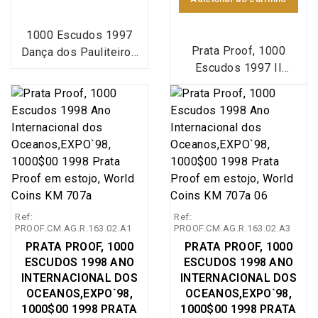
integrada no plano
integrada no plano
numismático da
numismático da
1000 Escudos 1997
EXPO`98, World Coins
EXPO`98, World Coins
Prata Proof, 1000
Dança dos Pauliteiros
Portugal KM#695a. As
Portugal KM#695a. As
Escudos 1997 II
de Miranda em Prata
campanhas
campanhas
Centenário do Crédito
Proof, Estojo com
oceanográficas de D.
oceanográficas de D.
Público, estojo com
moeda prata Proof
Carlos I tiveram início
Carlos I tiveram início
moeda prata Proof
1000$00 1997 Dança
em 1896, a exploração
em 1896, a exploração
1000$00 1997
dos Pauliteiros, 3ª
da costa marítima
da costa marítima
comemorativa do II
Série Ibero-Americana
portuguesa incidiu
portuguesa incidiu
Centenário do Crédito
Danças e Trajes Típico,
sobre uma zona
sobre uma zona
Público, Emissão
Emissão especial da
limitada, mas notável
limitada, mas notável
especial da Imprensa
Imprensa Nacional Casa
pelas suas grandes
pelas suas grandes
Ref:
Ref:
Nacional Casa da
da Moeda (INCM),
variações batimétricas.
variações batimétricas.
PROOF.CM.AG.R.163.02.A1
PROOF.CM.AG.R.163.02.A3
Moeda (INCM), World
World Coins Portugal
Entre 1896 e 1907,
Entre 1896 e 1907,
PRATA PROOF, 1000
PRATA PROOF, 1000
Coins Portugal
KM#704a (Prata Proof)
ESCUDOS 1998 ANO
ESCUDOS 1998 ANO
realizou 290 estações,
realizou 290 estações,
KM#703a.
INTERNACIONAL DOS
INTERNACIONAL DOS
com quatro
com quatro
OCEANOS,EXPO`98,
OCEANOS,EXPO`98,
embarcações
embarcações
1000$00 1998 PRATA
1000$00 1998 PRATA
diferentes todas
diferentes todas