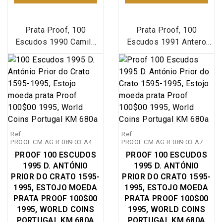
Prata Proof, 100
Prata Proof, 100
Escudos 1990 Camilo
Escudos 1991 Antero
Castelo Branco 1825 -
de Quental 1842 - 1891,
1890, Estojo moeda
Estojo moeda prata
prata Proof 100$00
Proof 100$00 1991
1990 comemorativa do
comemorativa do
centenário da morte de
centenário da morte de
Camilo Castelo Branco
Antero de Quental 1891
1890 - 1990, Emissão
- 1991, Emissão
Ref:
Ref:
especial da Imprensa
especial da Imprensa
PROOF.CM.AG.R.089.03.A4
PROOF.CM.AG.R.089.03.A7
Nacional Casa da
Nacional Casa da
PROOF 100 ESCUDOS
PROOF 100 ESCUDOS
Moeda (INCM), World
Moeda (INCM), World
1995 D. ANTÓNIO
1995 D. ANTÓNIO
Coins Portugal
Coins Portugal
PRIOR DO CRATO 1595-
PRIOR DO CRATO 1595-
KM#656a (Silver Proof)
KM#664a (Silver Proof)
1995, ESTOJO MOEDA
1995, ESTOJO MOEDA
PRATA PROOF 100$00
PRATA PROOF 100$00
1995, WORLD COINS
1995, WORLD COINS
PORTUGAL KM 680A
PORTUGAL KM 680A