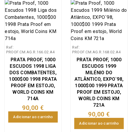
com moeda prata Proof
futuro", realizou-se em
Portugal. Neste mesmo
Lisboa, estojo com
1000$00 1998
Lisboa, Portugal de 22
dia a Rainha D. Leonor
moeda prata Proof
comemorativas dos 75
de maio a 30 de
instituiu a Irmandade de
1000$00 1998
Anos da Liga dos
setembro de 1998. Teve
Invocação a Nossa
comemorativas do 5º
Combatentes 1923-
o propósito de
Senhora da
Centenário da fundação
1998, Emissão especial
comemorar os 500 anos
Misericórdia, na Sé de
da Santa Casa da
da Imprensa Nacional
dos Descobrimentos
Lisboa.
Ref:
Ref:
Misericórdia de Lisboa
Casa da Moeda (INCM),
Portugueses.
PROOF.CM.AG.R.166.02.A4
PROOF.CM.AG.R.168.02.A4
1498-1998, Emissão
World Coins Portugal
PRATA PROOF, 1000
PRATA PROOF, 1000
especial da Imprensa
KM#714a. A Liga dos
ESCUDOS 1998 LIGA
ESCUDOS 1999
Nacional Casa da
Combatentes da Grande
DOS COMBATENTES,
MILÉNIO DO
Moeda (INCM), World
Guerra foi criada em
1000$00 1998 PRATA
ATLÂNTICO, EXPO`98,
Coins Portugal
1923. O seu grande
PROOF EM ESTOJO,
1000$00 1999 PRATA
KM#708a. A Santa Casa
WORLD COINS KM
objetivo foi reunir numa
PROOF EM ESTOJO,
da Misericórdia de
714A
WORLD COINS KM
associação os militares
721A
Lisboa, é uma
e ex-militares
90,00 €
organização secular
portugueses que tinham
90,00 €
Adicionar ao carrinho
católica portuguesa
combatido na 1.ª Guerra
Adicionar ao carrinho
sem fins lucrativos. A
Mundial,