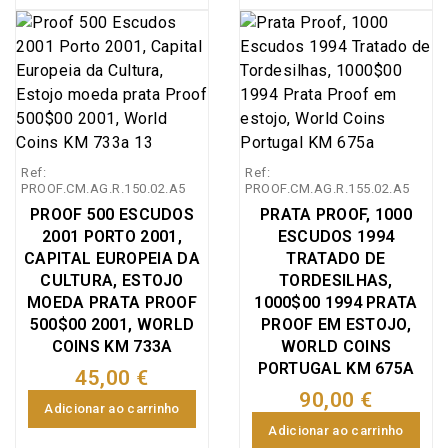
2001 - Capital Europeia
2001 - Capital Europeia
foi uma das mais
de 450 anos e é
da Cultura, Estojo com
da Cultura, Estojo com
influentes personagens
considerada o primeiro
moeda prata Proof
moeda prata Proof
do século XVII em
entreposto, bem como a
500$00 2001
500$00 2001
termos de política e
última colónia europeia
comemorativa do Porto
comemorativa do Porto
oratória, destacou-se
na Ásia
2001 - Capital Europeia
2001 - Capital Europeia
como missionário em
da Cultura, Emissão
da Cultura, Emissão
terras brasileiras.
Ref:
Ref:
especial da Imprensa
especial da Imprensa
PROOF.CM.AG.R.150.02.A5
PROOF.CM.AG.R.155.02.A5
Nacional Casa da
Nacional Casa da
PROOF 500 ESCUDOS
PRATA PROOF, 1000
Moeda (INCM), World
Moeda (INCM), World
2001 PORTO 2001,
ESCUDOS 1994
Coins Portugal
Coins Portugal
CAPITAL EUROPEIA DA
TRATADO DE
KM#733a (Silver
KM#733a (Silver
CULTURA, ESTOJO
TORDESILHAS,
Proof). A inauguração
Proof). A inauguração
MOEDA PRATA PROOF
1000$00 1994 PRATA
oficial da Porto 2001 –
oficial da Porto 2001 –
500$00 2001, WORLD
PROOF EM ESTOJO,
Capital Europeia da
COINS KM 733A
Capital Europeia da
WORLD COINS
PORTUGAL KM 675A
Cultura sucedeu a 13 de
Cultura sucedeu a 13 de
45,00 €
janeiro de 2001. A
janeiro de 2001. A
90,00 €
Adicionar ao carrinho
programação foi
programação foi
Adicionar ao carrinho
dividida em: teatro,
dividida em: teatro,