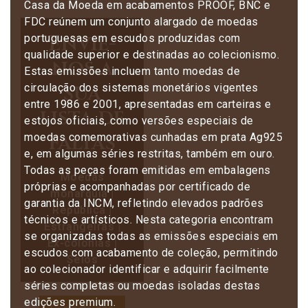
Casa da Moeda em acabamentos PROOF, BNC e
FDC reúnem um conjunto alargado de moedas
Envie-
portuguesas em escudos produzidas com
qualidade superior e destinadas ao colecionismo.
nos a
Estas emissões incluem tanto moedas de
sua
circulação dos sistemas monetários vigentes
entre 1986 e 2001, apresentadas em carteiras e
lista de
estojos oficiais, como versões especiais de
faltas
moedas comemorativas cunhadas em prata Ag925
e, em algumas séries restritas, também em ouro.
Todas as peças foram emitidas em embalagens
Moedas
próprias e acompanhadas por certificado de
monarquia |
garantia da INCM, refletindo elevados padrões
República |
técnicos e artísticos. Nesta categoria encontram
Estrangeiras |
se organizadas todas as emissões especiais em
Ex-colónias |
escudos com acabamento de coleção, permitindo
Selos
ao colecionador identificar e adquirir facilmente
séries completas ou moedas isoladas destas
edições premium.