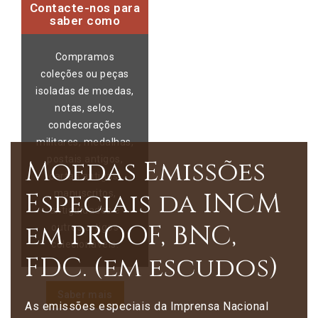
Contacte-nos para
saber como
Compramos
coleções ou peças
isoladas de moedas,
notas, selos,
condecorações
militares, medalhas,
postais antigos,
Moedas Emissões
cartas antigas,
Especiais da INCM
manuscritos,
antiguidades e
em PROOF, BNC,
outros artigos
colecionáveis.
FDC. (em escudos)
Saber mais
As emissões especiais da Imprensa Nacional