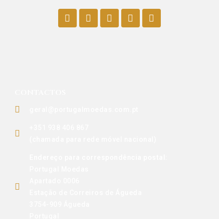
CONTACTOS
geral@portugalmoedas.com.pt
+351 938 406 867
(chamada para rede móvel nacional)
Endereço para correspondência postal:
Portugal Moedas
Apartado 0006
Estação de Correiros de Águeda
3754-909 Águeda
Portugal