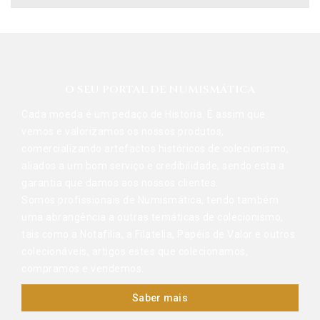
O SEU PORTAL DE NUMISMÁTICA
Cada moeda é um pedaço de História. É assim que
vemos e valorizamos os nossos produtos,
comercializando artefactos históricos de colecionismo,
aliados a um bom serviço e credibilidade, sendo esta a
garantia que damos aos nossos clientes.
Somos profissionais de Numismática, tendo também
uma abrangência a outras temáticas de colecionismo,
tais como a Notafilia, a Filatelia, Papéis de Valor e outros
colecionáveis, artigos estes que colecionamos,
compramos e vendemos.
Saber mais