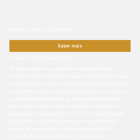
MANUAL DE UTILIZADOR
Saber mais
FORMAS DE PAGAMENTO
No nosso website, o pagamento não é solicitado no
momento da encomenda. Ou seja, poderá efetuar a sua
encomenda sem realizar qualquer pagamento imediato.
O pagamento apenas será solicitado após confirmarmos
a disponibilidade de todos os artigos encomendados.
Assim que o pedido estiver separado e pronto para
expedição, será enviado um e-mail com a confirmação
dos produtos disponíveis, bem como as diferentes
opções de pagamento, incluindo custos de envio e
possíveis descontos aplicáveis à encomenda.