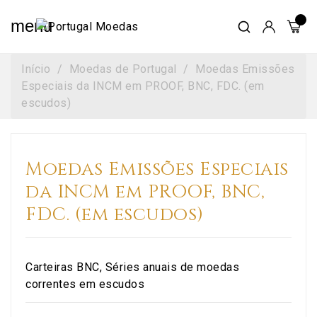
menu
Início
Moedas de Portugal
Moedas Emissões
Especiais da INCM em PROOF, BNC, FDC. (em
escudos)
Moedas Emissões Especiais
da INCM em PROOF, BNC,
FDC. (em escudos)
Carteiras BNC, Séries anuais de moedas
correntes em escudos