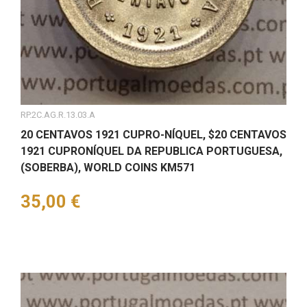
RP.2C.AG.R.13.03.A
20 CENTAVOS 1921 CUPRO-NÍQUEL, $20 CENTAVOS
1921 CUPRONÍQUEL DA REPUBLICA PORTUGUESA,
(SOBERBA), WORLD COINS KM571
Preço
35,00 €