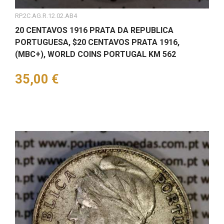
RP.2C.AG.R.12.02.AB4
20 CENTAVOS 1916 PRATA DA REPUBLICA
PORTUGUESA, $20 CENTAVOS PRATA 1916,
(MBC+), WORLD COINS PORTUGAL KM 562
Preço
35,00 €