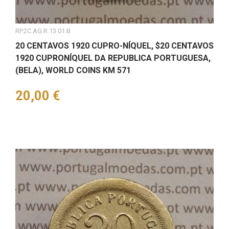
RP.2C.AG.R.13.01.B
20 CENTAVOS 1920 CUPRO-NÍQUEL, $20 CENTAVOS
1920 CUPRONÍQUEL DA REPUBLICA PORTUGUESA,
(BELA), WORLD COINS KM 571
Preço
20,00 €