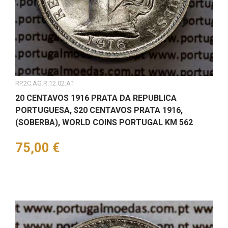
RP.2C.AG.R.12.02.A1
20 CENTAVOS 1916 PRATA DA REPUBLICA
PORTUGUESA, $20 CENTAVOS PRATA 1916,
(SOBERBA), WORLD COINS PORTUGAL KM 562
Preço
75,00 €