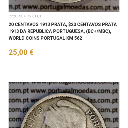
RP.2C.AG.R.12.01.E1
20 CENTAVOS 1913 PRATA, $20 CENTAVOS PRATA
1913 DA REPUBLICA PORTUGUESA, (BC+/MBC),
WORLD COINS PORTUGAL KM 562
Preço
25,00 €