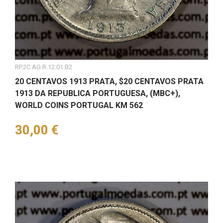
RP.2C.AG.R.12.01.B2
20 CENTAVOS 1913 PRATA, $20 CENTAVOS PRATA
1913 DA REPUBLICA PORTUGUESA, (MBC+),
WORLD COINS PORTUGAL KM 562
Preço
30,00 €