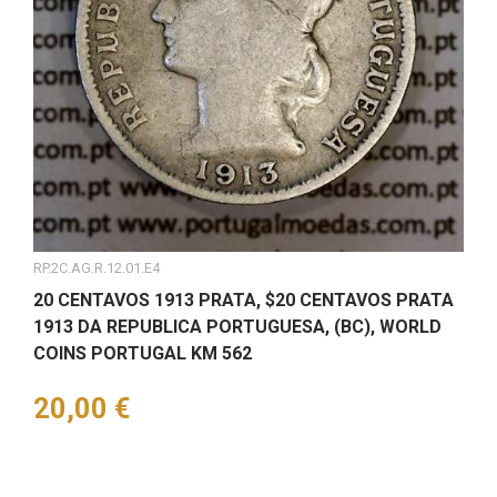
RP.2C.AG.R.12.01.E4
20 CENTAVOS 1913 PRATA, $20 CENTAVOS PRATA
1913 DA REPUBLICA PORTUGUESA, (BC), WORLD
COINS PORTUGAL KM 562
Preço
20,00 €