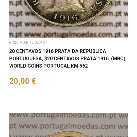
RP.2C.AG.R.12.02.AB7
20 CENTAVOS 1916 PRATA DA REPUBLICA
PORTUGUESA, $20 CENTAVOS PRATA 1916, (MBC),
WORLD COINS PORTUGAL KM 562
Preço
20,00 €