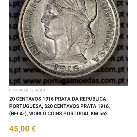
RP.2C.AG.R.12.02.A9
20 CENTAVOS 1916 PRATA DA REPUBLICA
PORTUGUESA, $20 CENTAVOS PRATA 1916,
(BELA-), WORLD COINS PORTUGAL KM 562
Preço
45,00 €