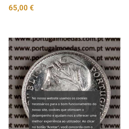
Preço
65,00 €
No nosso website usamos os cookies
necessários para o bom funcionamento do
nosso site, cookies que otimizam o
desempenho e ajudam-nos a oferecer uma
melhor experiência ao utilizador. Ao clicar
no botão “Aceitar", você concorda com o