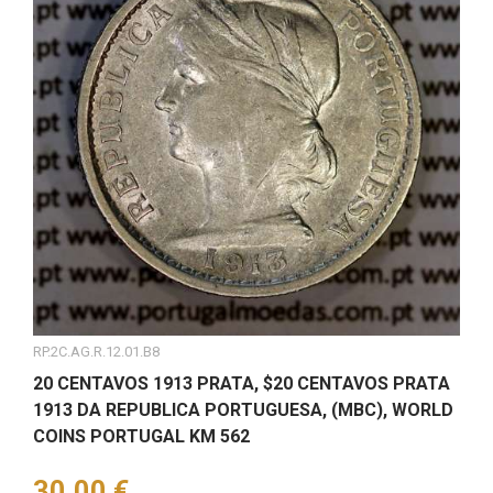
RP.2C.AG.R.12.01.B8
20 CENTAVOS 1913 PRATA, $20 CENTAVOS PRATA
1913 DA REPUBLICA PORTUGUESA, (MBC), WORLD
COINS PORTUGAL KM 562
Preço
30,00 €