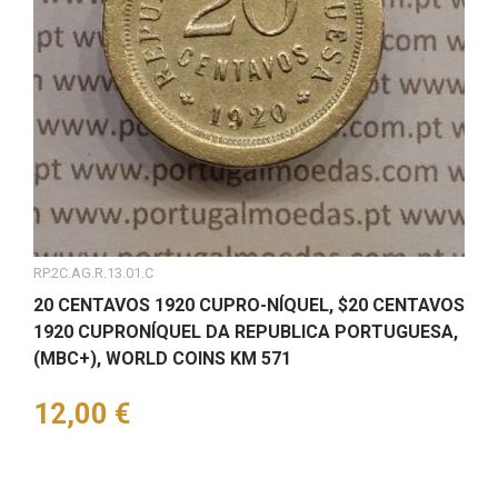
RP.2C.AG.R.13.01.C
20 CENTAVOS 1920 CUPRO-NÍQUEL, $20 CENTAVOS
1920 CUPRONÍQUEL DA REPUBLICA PORTUGUESA,
(MBC+), WORLD COINS KM 571
Preço
12,00 €