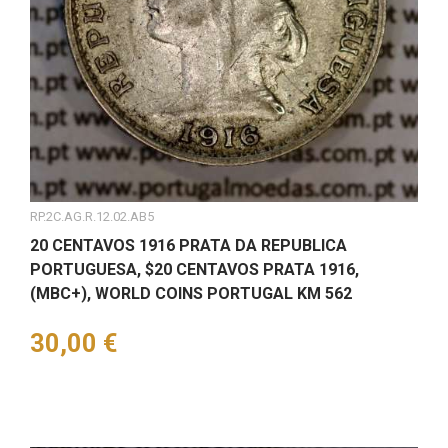
RP.2C.AG.R.12.02.AB5
20 CENTAVOS 1916 PRATA DA REPUBLICA
PORTUGUESA, $20 CENTAVOS PRATA 1916,
(MBC+), WORLD COINS PORTUGAL KM 562
Preço
30,00 €