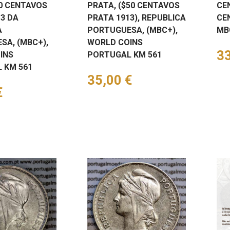
50 CENTAVOS
PRATA, ($50 CENTAVOS
CE
3 DA
PRATA 1913), REPUBLICA
CE
A
PORTUGUESA, (MBC+),
MB
SA, (MBC+),
WORLD COINS
Pr
33
INS
PORTUGAL KM 561
 KM 561
Preço
35,00 €
€