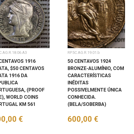
C.AG.R.18.06.A3
RP.5C.AG.R.19.01.b
 CENTAVOS 1916
50 CENTAVOS 1924
ATA, $50 CENTAVOS
BRONZE-ALUMÍNIO, COM
ATA 1916 DA
CARACTERÍSTICAS
PUBLICA
INÉDITAS
RTUGUESA, (PROOF
POSSIVELMENTE ÚNICA
E), WORLD COINS
CONHECIDA.
RTUGAL KM 561
(BELA/SOBERBA)
eço
0,00 €
Preço
600,00 €