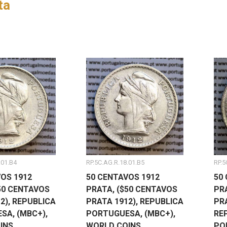
ta
.01.B4
RP.5C.AG.R.18.01.B5
RP.5
OS 1912
50 CENTAVOS 1912
50
50 CENTAVOS
PRATA, ($50 CENTAVOS
PR
2), REPUBLICA
PRATA 1912), REPUBLICA
PR
SA, (MBC+),
PORTUGUESA, (MBC+),
RE
INS
WORLD COINS
PO