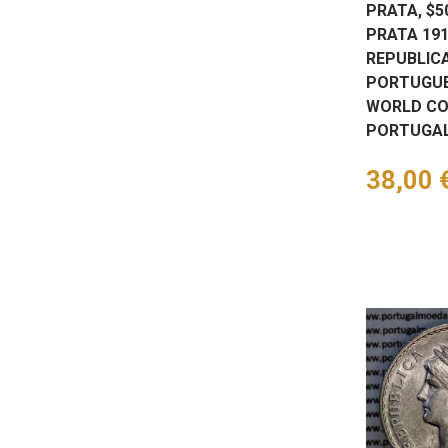
PRATA, $
PRATA 191
REPUBLIC
PORTUGUE
WORLD CO
PORTUGAL
Preço
38,00 