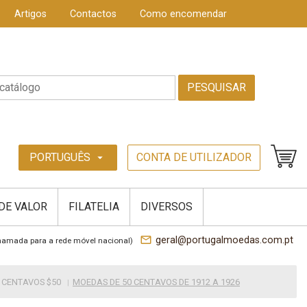
Artigos
Contactos
Como encomendar
PESQUISAR
PORTUGUÊS
CONTA DE UTILIZADOR
arrow_drop_down
 DE VALOR
FILATELIA
DIVERSOS
mail_outline
geral@portugalmoedas.com.pt
hamada para a rede móvel nacional)
 CENTAVOS $50
MOEDAS DE 50 CENTAVOS DE 1912 A 1926