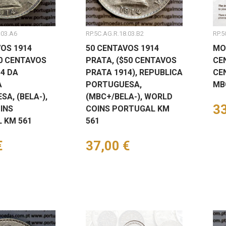
.03.A6
RP.5C.AG.R.18.03.B2
RP.5
OS 1914
50 CENTAVOS 1914
MO
50 CENTAVOS
PRATA, ($50 CENTAVOS
CE
4 DA
PRATA 1914), REPUBLICA
CE
A
PORTUGUESA,
MB
A, (BELA-),
(MBC+/BELA-), WORLD
Pr
33
INS
COINS PORTUGAL KM
 KM 561
561
€
Preço
37,00 €