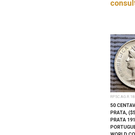
consul
RP.5C.AG.R.18
50 CENTAV
PRATA, ($
PRATA 191
PORTUGUE
WORLD CO