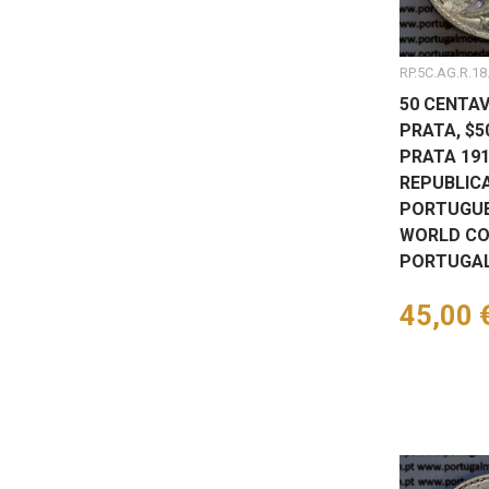
RP.5C.AG.R.18
50 CENTAV
PRATA, $
PRATA 191
REPUBLIC
PORTUGUES
WORLD CO
PORTUGAL
Preço
45,00 