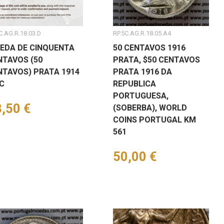
C.AG.R.18.03.D
RP.5C.AG.R.18.05.A4
EDA DE CINQUENTA
50 CENTAVOS 1916
NTAVOS (50
PRATA, $50 CENTAVOS
NTAVOS) PRATA 1914
PRATA 1916 DA
C
REPUBLICA
PORTUGUESA,
eço
,50 €
(SOBERBA), WORLD
COINS PORTUGAL KM
561
Preço
50,00 €