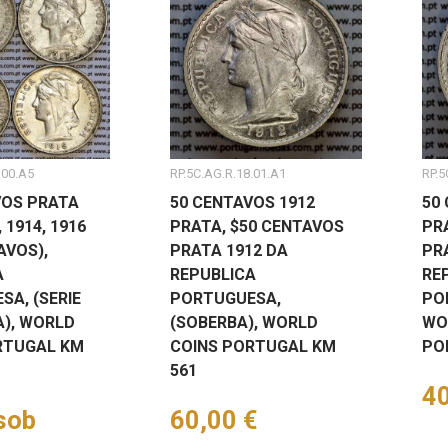
.00.A5
RP.5C.AG.R.18.01.A1
RP.5
VOS PRATA
50 CENTAVOS 1912
50
, 1914, 1916
PRATA, $50 CENTAVOS
PR
AVOS),
PRATA 1912 DA
PR
A
REPUBLICA
RE
A, (SERIE
PORTUGUESA,
PO
), WORLD
(SOBERBA), WORLD
WO
RTUGAL KM
COINS PORTUGAL KM
PO
561
Pr
40
sob
Preço
60,00 €