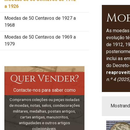
a 1926
Moe
Moedas de 50 Centavos de 1927 a
1968
As moedas d
Moedas de 50 Centavos de 1969 a
evolução té
1979
de 1912, 19
posteriorme
inclui as e
do Decreto‑
reaproveit
Quer Vender?
n.º 4 (2025
Contacte-nos para saber como
Compramos coleções ou peças isoladas
de moedas, notas, selos, condecorações
Mostrando
militares, medalhas, postais antigos,
cartas antigas, manuscritos,
antiguidades e outros artigos
colecionáveis.