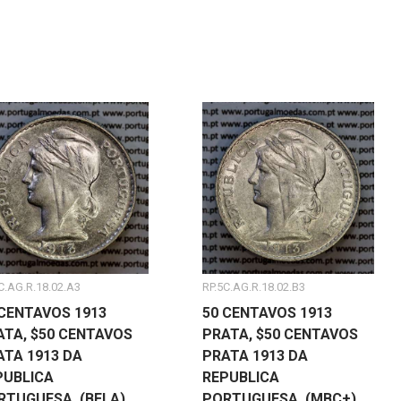
C.AG.R.18.02.A3
RP.5C.AG.R.18.02.B3
 CENTAVOS 1913
50 CENTAVOS 1913
ATA, $50 CENTAVOS
PRATA, $50 CENTAVOS
ATA 1913 DA
PRATA 1913 DA
PUBLICA
REPUBLICA
RTUGUESA, (BELA),
PORTUGUESA, (MBC+),