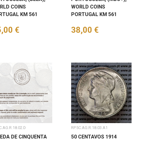
RLD COINS
WORLD COINS
RTUGAL KM 561
PORTUGAL KM 561
eço
,00 €
Preço
38,00 €
C.AG.R.18.02.D
RP.5C.AG.R.18.03.A1
EDA DE CINQUENTA
50 CENTAVOS 1914