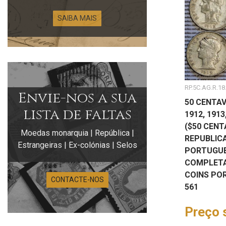
SAIBA MAIS
RP.5C.AG.R.18
Envie-nos a sua
50 CENTA
lista de faltas
1912, 1913
($50 CENT
Moedas monarquia | República |
REPUBLIC
Estrangeiras | Ex-colónias | Selos
PORTUGUES
COMPLETA
COINS PO
CONTACTE-NOS
561
Preço 