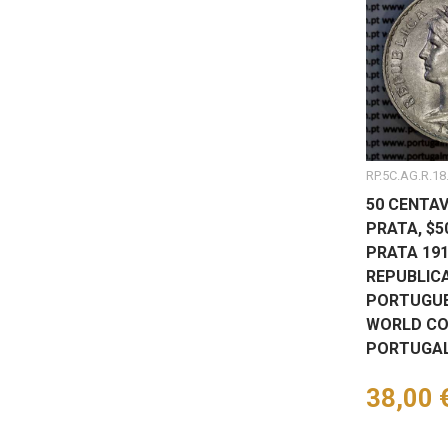
RP.5C.AG.R.18
50 CENTAV
PRATA, $
PRATA 191
REPUBLIC
PORTUGUES
WORLD CO
PORTUGAL
Preço
38,00 