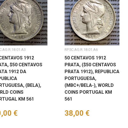
C.AG.R.18.01.A3
RP.5C.AG.R.18.01.A6
 CENTAVOS 1912
50 CENTAVOS 1912
ATA, $50 CENTAVOS
PRATA, ($50 CENTAVOS
ATA 1912 DA
PRATA 1912), REPUBLICA
PUBLICA
PORTUGUESA,
RTUGUESA, (BELA),
(MBC+/BELA-), WORLD
RLD COINS
COINS PORTUGAL KM
RTUGAL KM 561
561
eço
,00 €
Preço
38,00 €