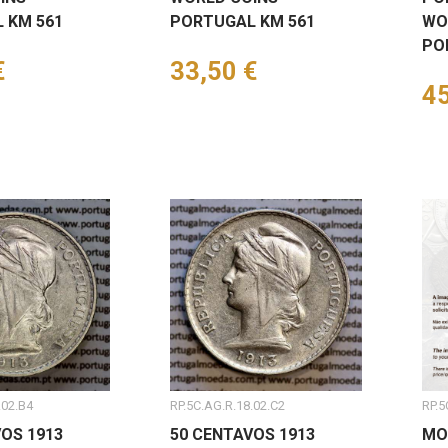
 KM 561
PORTUGAL KM 561
WO
PO
€
Preço
33,50 €
Pr
45
.02.B4
RP.5C.AG.R.18.02.C2
RP.5
OS 1913
50 CENTAVOS 1913
MO