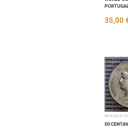
PORTUGAL
Preço
35,00 
RP.5C.AG.R.18
50 CENTAV