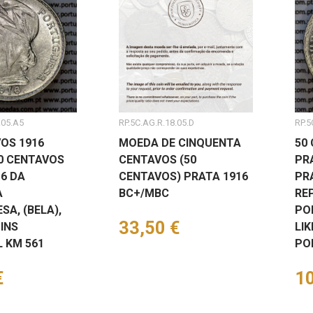
.05.A5
RP.5C.AG.R.18.05.D
RP.5
OS 1916
MOEDA DE CINQUENTA
50
50 CENTAVOS
CENTAVOS (50
PR
6 DA
CENTAVOS) PRATA 1916
PR
A
BC+/MBC
RE
A, (BELA),
PO
Preço
33,50 €
INS
LIK
 KM 561
PO
€
Pr
10