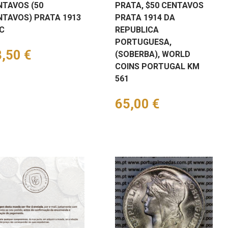
NTAVOS (50
PRATA, $50 CENTAVOS
NTAVOS) PRATA 1913
PRATA 1914 DA
C
REPUBLICA
PORTUGUESA,
eço
,50 €
(SOBERBA), WORLD
COINS PORTUGAL KM
561
Preço
65,00 €