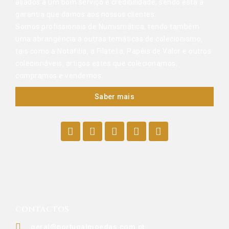
aliados a um bom serviço e credibilidade, sendo esta a
garantia que damos aos nossos clientes.
Somos profissionais de Numismática, tendo também
uma abrangência a outras temáticas de colecionismo,
tais como a Notafilia, a Filatelia, Papéis de Valor e outros
colecionáveis, artigos estes que colecionamos,
compramos e vendemos.
Saber mais
CONTACTOS
geral@portugalmoedas.com.pt