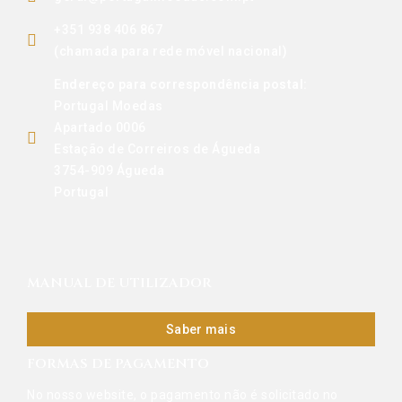
+351 938 406 867
(chamada para rede móvel nacional)
Endereço para correspondência postal:
Portugal Moedas
Apartado 0006
Estação de Correiros de Águeda
3754-909 Águeda
Portugal
MANUAL DE UTILIZADOR
Saber mais
FORMAS DE PAGAMENTO
No nosso website, o pagamento não é solicitado no