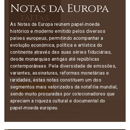
Notas da Europa
lista de
faltas
As Notas da Europa reúnem papel‑moeda
histórico e moderno emitido pelos diversos
Moedas
países europeus, permitindo acompanhar a
monarquia |
evolução económica, política e artística do
República |
continente através das suas séries fiduciárias,
Estrangeiras |
desde monarquias antigas até repúblicas
Ex-colónias |
contemporâneas. Pela diversidade de emissões,
Selos
variantes, assinaturas, reformas monetárias e
raridades, estas notas constituem um dos
segmentos mais valorizados da notafilia mundial,
Contacte-nos
sendo muito procuradas por colecionadores que
apreciam a riqueza cultural e documental do
Início
Notas e Papéis de Valor
Notas
papel‑moeda europeu.
Estrangeiras
Notas da Europa