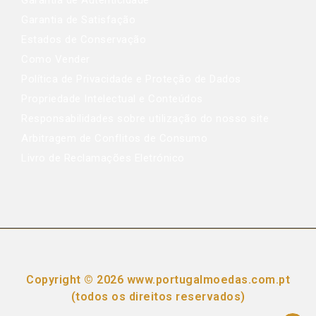
Garantia de Autenticidade
Garantia de Satisfação
Estados de Conservação
Como Vender
Política de Privacidade e Proteção de Dados
Propriedade Intelectual e Conteúdos
Responsabilidades sobre utilização do nosso site
Arbitragem de Conflitos de Consumo
Livro de Reclamações Eletrónico
Copyright © 2026 www.portugalmoedas.com.pt
(todos os direitos reservados)