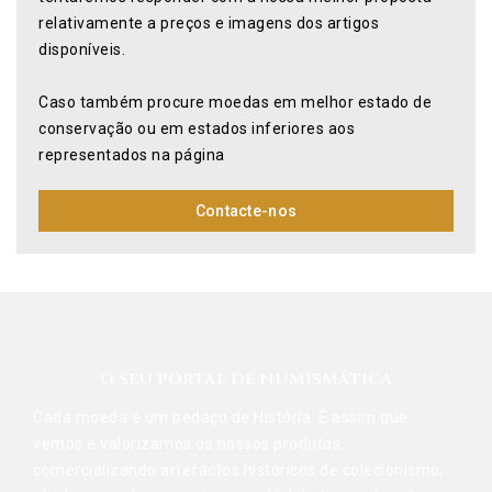
relativamente a preços e imagens dos artigos
disponíveis.
Caso também procure moedas em melhor estado de
conservação ou em estados inferiores aos
representados na página
Contacte-nos
O SEU PORTAL DE NUMISMÁTICA
Cada moeda é um pedaço de História. É assim que
vemos e valorizamos os nossos produtos,
comercializando artefactos históricos de colecionismo,