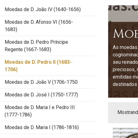
Moedas de D. João IV (1640-1656)
Moedas de D. Afonso VI (1656-
Moed
1683)
Moedas de D. Pedro Príncipe
As moedas d
Regente (1667-1683)
cognominado
Moedas de D. Pedro II (1683-
seu reinado
1706)
preciosos, 
emitidas mo
Moedas de D. João V (1706-1750
destinados 
Moedas de D. José I (1750-1777)
Moedas de D. Maria I e Pedro III
Mostrando
(1777-1786)
Moedas de D. Maria I (1786-1816)