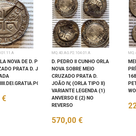
101.11.A
MQ.4D.AG.P2.104.01.A
MQ.4
A NOVA DE D. PEDRO II SOBRE
D. PEDRO II CUNHO ORLA
ME
ADO PRATA D. JOÃO IV, NÃO
NOVA SOBRE MEIO
PRÍ
CADA
CRUZADO PRATA D.
168
III.DEI.GRATIA.PORTVG.ET.ALG.REX.
JOÃO IV, (ORLA TIPO II)
PE
VARIANTE LEGENDA (1)
WO
 €
ANVERSO E (2) NO
Pr
22
REVERSO
Preço
570,00 €