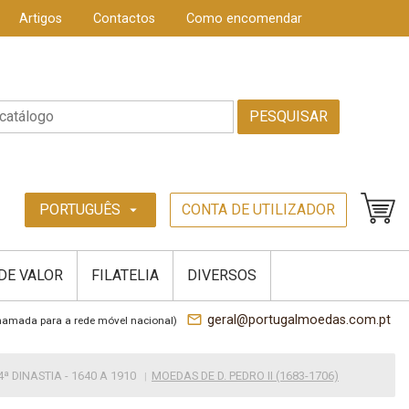
Artigos
Contactos
Como encomendar
PESQUISAR
PORTUGUÊS
CONTA DE UTILIZADOR
arrow_drop_down
 DE VALOR
FILATELIA
DIVERSOS
mail_outline
geral@portugalmoedas.com.pt
hamada para a rede móvel nacional)
ª DINASTIA - 1640 A 1910
MOEDAS DE D. PEDRO II (1683-1706)