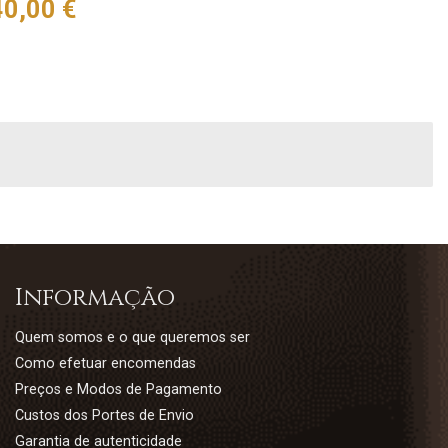
eço
0,00 €
Informação
Quem somos e o que queremos ser
Como efetuar encomendas
Preços e Modos de Pagamento
Custos dos Portes de Envio
Garantia de autenticidade