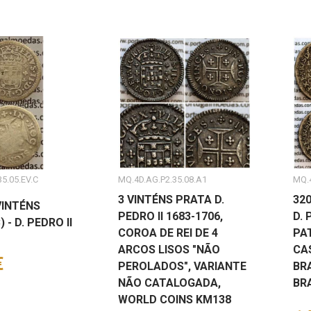
5.05.EV.C
MQ.4D.AG.P2.35.08.A1
MQ.4
3 VINTÉNS PRATA D.
320
VINTÉNS
PEDRO II 1683-1706,
D. 
 - D. PEDRO II
COROA DE REI DE 4
PA
ARCOS LISOS "NÃO
CA
€
PEROLADOS", VARIANTE
BR
NÃO CATALOGADA,
BRA
WORLD COINS KM138