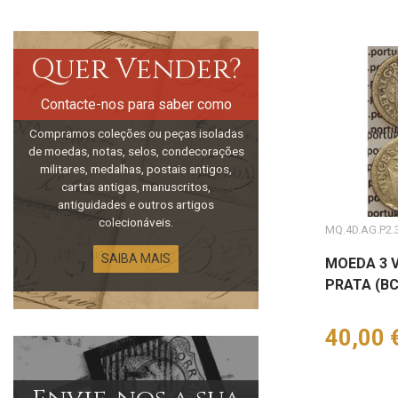
Quer Vender?
Contacte-nos para saber como
Compramos coleções ou peças isoladas
de moedas, notas, selos, condecorações
militares, medalhas, postais antigos,
cartas antigas, manuscritos,
antiguidades e outros artigos
colecionáveis.
MQ.4D.AG.P2.3
SAIBA MAIS
MOEDA 3 
PRATA (BC)
Preço
40,00 