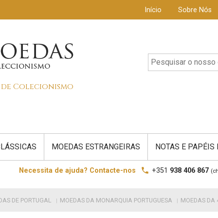
Início
Sobre Nós
s de Colecionismo
LÁSSICAS
MOEDAS ESTRANGEIRAS
NOTAS E PAPÉIS
local_phone
Necessita de ajuda? Contacte-nos
+351
938 406 867
(c
DAS DE PORTUGAL
MOEDAS DA MONARQUIA PORTUGUESA
MOEDAS DA 4