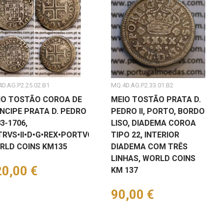
D.AG.P2.25.02.B1
MQ.4D.AG.P2.33.01.B2
IO TOSTÃO COROA DE
MEIO TOSTÃO PRATA D.
NCIPE PRATA D. PEDRO II
PEDRO II, PORTO, BORDO
3-1706,
LISO, DIADEMA COROA
TRVS•II•D•G•REX•PORTVGAL,
TIPO 22, INTERIOR
RLD COINS KM135
DIADEMA COM TRÊS
LINHAS, WORLD COINS
eço
0,00 €
KM 137
Preço
90,00 €