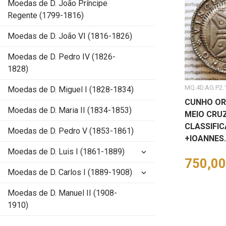
Moedas de D. João Príncipe
Regente (1799-1816)
Moedas de D. João VI (1816-1826)
Moedas de D. Pedro IV (1826-
1828)
MQ.4D.AG.P2.
Moedas de D. Miguel I (1828-1834)
CUNHO ORL
Moedas de D. Maria II (1834-1853)
MEIO CRUZ
CLASSIFI
Moedas de D. Pedro V (1853-1861)
+IOANNES.I
Moedas de D. Luis I (1861-1889)
keyboard_arrow_down
Preço
750,00
Moedas de D. Carlos I (1889-1908)
keyboard_arrow_down
Moedas de D. Manuel II (1908-
1910)