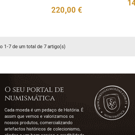
Pr
14
Preço
220,00 €
 1-7 de um total de 7 artigo(s)
O seu portal de
numismática
Cada moeda é um pedaço de História. É
assim que vemos e valorizamos os
nossos produtos, comercializando
artefactos históricos de colecionismo,