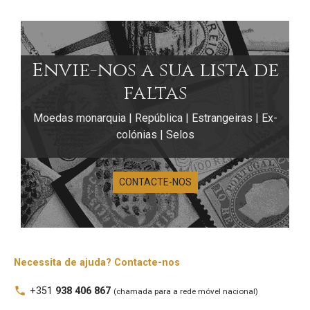
Envie-nos a sua lista de
faltas
Moedas monarquia | República | Estrangeiras | Ex-
colónias | Selos
CONTACTE-NOS
Notas de
Portugal 1$00
Necessita de ajuda? Contacte-nos
A nota de 1 escudo do Banco de Portugal corresponde
local_phone
+351
938 406 867
(chamada para a rede móvel nacional)
à primeira denominação inteira do sistema do escudo,