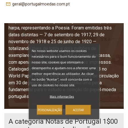
representando 100 centavos. Pertencente à Chapa 1,
mail_outline
geral@portugalmoedas.com.pt
apresenta no anverso uma figura feminina sentada à
esquerda lendo um livro, simbolizando a Literatura,
enquanto no verso surge uma figura com uma pequena
harpa, representando a Poesia. Foram emitidas três
datas distintas — 7 de setembro de 1917, 29 de
novembro de 1918 e 25 de junho de 1920 —
totalizando mais de trinta e dois milhões de
No nosso website usamos os cookies
exemplares. A emissão de 1918 é a mais escassa,
necessários para o bom funcionamento do
com apenas quinhentos mil exemplares impressos.
nosso site, cookies que otimizam o
desempenho e ajudam-nos a oferecer uma
Catalogada internacionalmente como Pick 113 no
melhor experiência ao utilizador. Ao clicar
World Paper Money, esta nota foi retirada de circulação
no botão “Aceitar", você concorda com o
em 30 de janeiro de 1929 e constitui uma peça
uso de cookies no nosso site.
fundamental para o estudo e coleção do papel‑moeda
português.
Mais informações
PERSONALIZAÇÃO
ACEITAR
A categoria Notas de Portugal 1$00