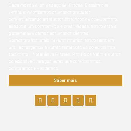
Cada moeda é um pedaço de História. É assim que
vemos e valorizamos os nossos produtos,
comercializando artefactos históricos de colecionismo,
aliados a um bom serviço e credibilidade, sendo esta a
garantia que damos aos nossos clientes.
Somos profissionais de Numismática, tendo também
uma abrangência a outras temáticas de colecionismo,
tais como a Notafilia, a Filatelia, Papéis de Valor e outros
colecionáveis, artigos estes que colecionamos,
compramos e vendemos.
Saber mais