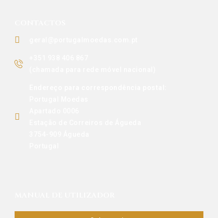
CONTACTOS
geral@portugalmoedas.com.pt
+351 938 406 867
(chamada para rede móvel nacional)
Endereço para correspondência postal:
Portugal Moedas
Apartado 0006
Estação de Correiros de Águeda
3754-909 Águeda
Portugal
MANUAL DE UTILIZADOR