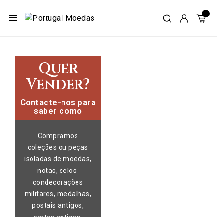
menu
Quer
Vender?
Contacte-nos para
saber como
Compramos
coleções ou peças
isoladas de moedas,
notas, selos,
condecorações
militares, medalhas,
postais antigos,