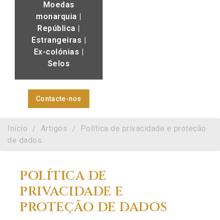
Moedas
monarquia |
República |
Estrangeiras |
Ex-colónias |
Selos
Contacte-nos
Início
Artigos
Política de privacidade e proteção
de dados
POLÍTICA DE
PRIVACIDADE E
PROTEÇÃO DE DADOS