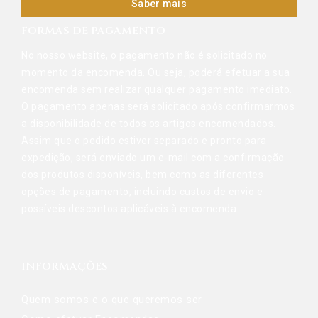
Saber mais
FORMAS DE PAGAMENTO
No nosso website, o pagamento não é solicitado no
momento da encomenda. Ou seja, poderá efetuar a sua
encomenda sem realizar qualquer pagamento imediato.
O pagamento apenas será solicitado após confirmarmos
a disponibilidade de todos os artigos encomendados.
Assim que o pedido estiver separado e pronto para
expedição, será enviado um e-mail com a confirmação
dos produtos disponíveis, bem como as diferentes
opções de pagamento, incluindo custos de envio e
possíveis descontos aplicáveis à encomenda.
INFORMAÇÕES
Quem somos e o que queremos ser