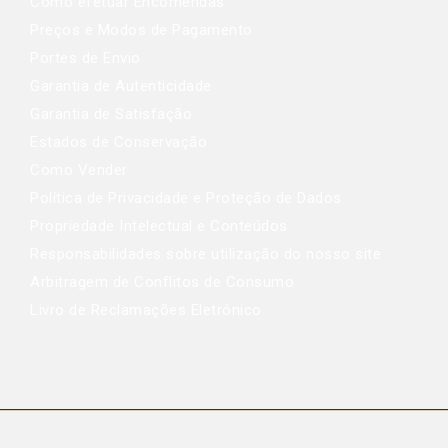
Como efetuar Encomendas
Preços e Modos de Pagamento
Portes de Envio
Garantia de Autenticidade
Garantia de Satisfação
Estados de Conservação
Como Vender
Política de Privacidade e Proteção de Dados
Propriedade Intelectual e Conteúdos
Responsabilidades sobre utilização do nosso site
Arbitragem de Conflitos de Consumo
Livro de Reclamações Eletrónico