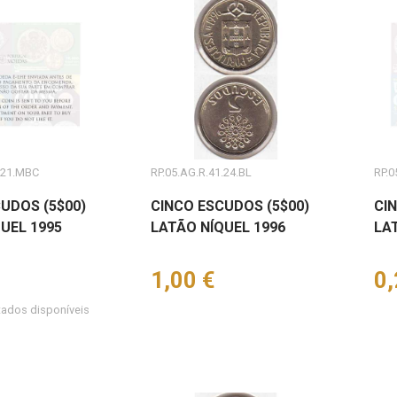
.21.MBC
RP.05.AG.R.41.24.BL
RP.0
UDOS (5$00)
CINCO ESCUDOS (5$00)
CI
UEL 1995
LATÃO NÍQUEL 1996
LA
Preço
1,00 €
Pr
0,
tados disponíveis