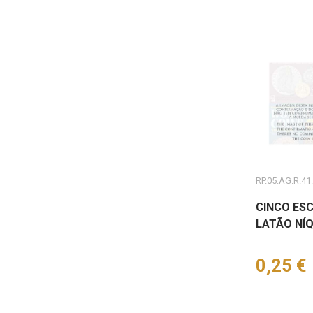
RP.05.AG.R.41
CINCO ESC
LATÃO NÍQ
Preço
0,25 €