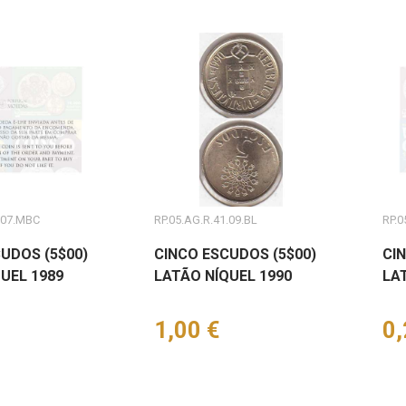
.07.MBC
RP.05.AG.R.41.09.BL
RP.0
UDOS (5$00)
CINCO ESCUDOS (5$00)
CI
UEL 1989
LATÃO NÍQUEL 1990
LA
Preço
1,00 €
Pr
0,