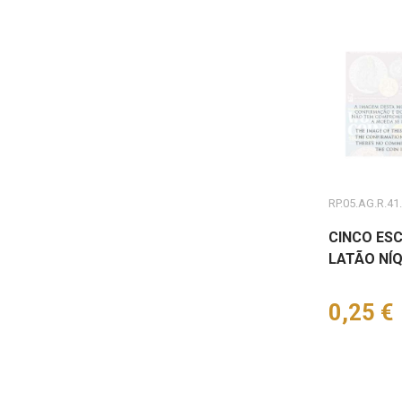
RP.05.AG.R.41
CINCO ESC
LATÃO NÍQ
Preço
0,25 €