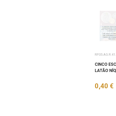
RP.05.AG.R.41
CINCO ESC
LATÃO NÍQ
Preço
0,40 €