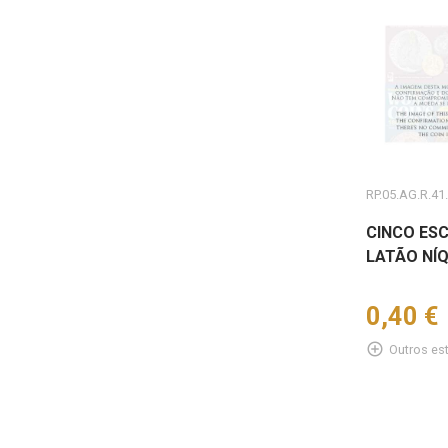
RP.05.AG.R.41
CINCO ESC
LATÃO NÍQ
Preço
0,40 €
add_circle_outline
Outros es