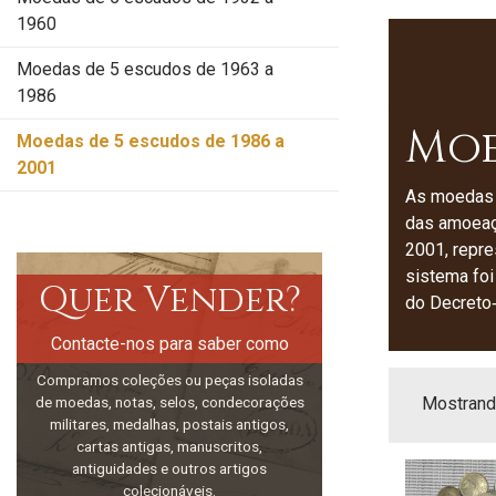
1960
Moedas de 5 escudos de 1963 a
1986
Moe
Moedas de 5 escudos de 1986 a
2001
As moedas 
das amoeaç
2001, repres
sistema foi
Quer Vender?
do Decreto‑
Contacte-nos para saber como
Compramos coleções ou peças isoladas
de moedas, notas, selos, condecorações
Mostrando
militares, medalhas, postais antigos,
cartas antigas, manuscritos,
antiguidades e outros artigos
colecionáveis.