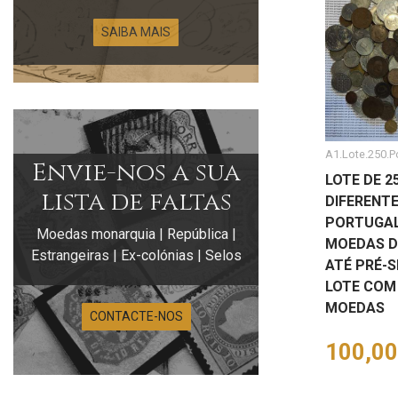
SAIBA MAIS
A1.Lote.250.P
Envie-nos a sua
LOTE DE 
lista de faltas
DIFERENTE
PORTUGAL
Moedas monarquia | República |
MOEDAS D
Estrangeiras | Ex-colónias | Selos
ATÉ PRÉ-S
LOTE COM 
MOEDAS
CONTACTE-NOS
Preço
100,00