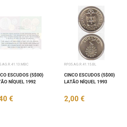
5.AG.R.41.13.MBC
RP.05.AG.R.41.15.BL
NCO ESCUDOS (5$00)
CINCO ESCUDOS (5$00)
TÃO NÍQUEL 1992
LATÃO NÍQUEL 1993
eço
40 €
Preço
2,00 €