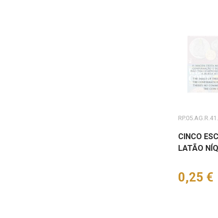
RP.05.AG.R.41
CINCO ESC
LATÃO NÍQ
Preço
0,25 €