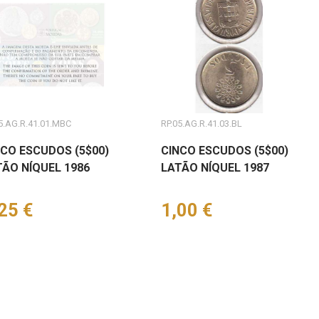
5.AG.R.41.01.MBC
RP.05.AG.R.41.03.BL
NCO ESCUDOS (5$00)
CINCO ESCUDOS (5$00)
TÃO NÍQUEL 1986
LATÃO NÍQUEL 1987
eço
25 €
Preço
1,00 €