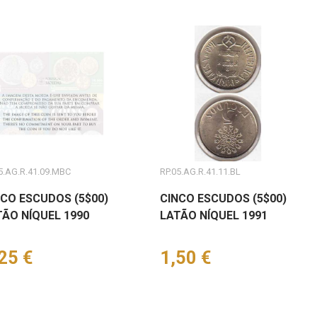
5.AG.R.41.09.MBC
RP.05.AG.R.41.11.BL
NCO ESCUDOS (5$00)
CINCO ESCUDOS (5$00)
TÃO NÍQUEL 1990
LATÃO NÍQUEL 1991
eço
25 €
Preço
1,50 €