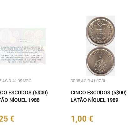
5.AG.R.41.05.MBC
RP.05.AG.R.41.07.BL
NCO ESCUDOS (5$00)
CINCO ESCUDOS (5$00)
TÃO NÍQUEL 1988
LATÃO NÍQUEL 1989
eço
25 €
Preço
1,00 €