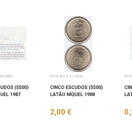
.03.MBC
RP.05.AG.R.41.05.BL
RP.0
UDOS (5$00)
CINCO ESCUDOS (5$00)
CI
UEL 1987
LATÃO NÍQUEL 1988
LA
Preço
2,00 €
Pr
0,