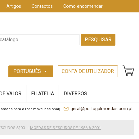
Artigos
Contactos
Como encomendar
PESQUISAR
PORTUGUÊS
CONTA DE UTILIZADOR
arrow_drop_down
 DE VALOR
FILATELIA
DIVERSOS
mail_outline
geral@portugalmoedas.com.pt
hamada para a rede móvel nacional)
ESCUDOS 5$00
MOEDAS DE 5 ESCUDOS DE 1986 A 2001