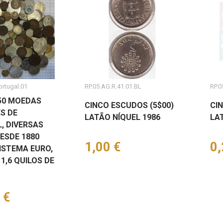
ortugal.01
RP.05.AG.R.41.01.BL
RP.0
250 MOEDAS
CINCO ESCUDOS (5$00)
CI
S DE
LATÃO NÍQUEL 1986
LA
, DIVERSAS
ESDE 1880
Preço
1,00 €
Pr
0,
ISTEMA EURO,
1,6 QUILOS DE
 €