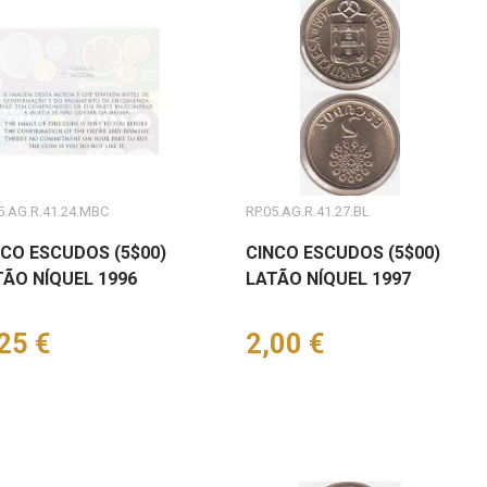
5.AG.R.41.24.MBC
RP.05.AG.R.41.27.BL
NCO ESCUDOS (5$00)
CINCO ESCUDOS (5$00)
TÃO NÍQUEL 1996
LATÃO NÍQUEL 1997
eço
25 €
Preço
2,00 €