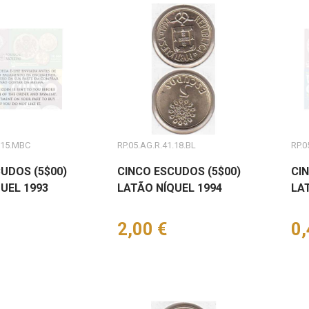
.15.MBC
RP.05.AG.R.41.18.BL
RP.0
UDOS (5$00)
CINCO ESCUDOS (5$00)
CI
UEL 1993
LATÃO NÍQUEL 1994
LA
Preço
2,00 €
Pr
0,