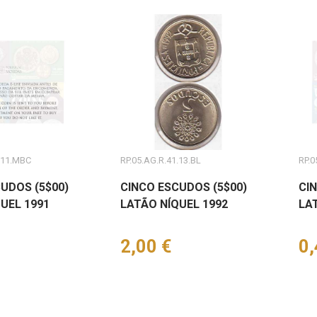
.11.MBC
RP.05.AG.R.41.13.BL
RP.0
UDOS (5$00)
CINCO ESCUDOS (5$00)
CI
UEL 1991
LATÃO NÍQUEL 1992
LA
Preço
2,00 €
Pr
0,