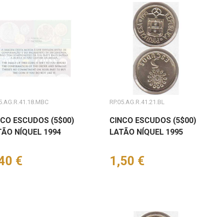
5.AG.R.41.18.MBC
RP.05.AG.R.41.21.BL
NCO ESCUDOS (5$00)
CINCO ESCUDOS (5$00)
TÃO NÍQUEL 1994
LATÃO NÍQUEL 1995
eço
40 €
Preço
1,50 €