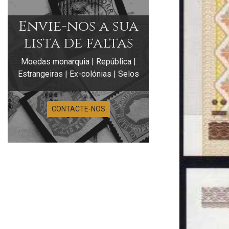
Envie-nos a sua
lista de faltas
Moedas monarquia | República |
Estrangeiras | Ex-colónias | Selos
CONTACTE-NOS