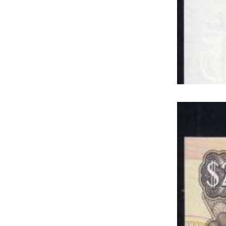
BN.EUR.BLR.24.
BIELORRÚSSI