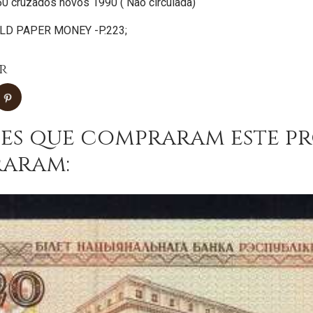
 50 cruzados novos 1990 ( Não circulada)
LD PAPER MONEY -P.223;
r
tes que compraram este 
aram: