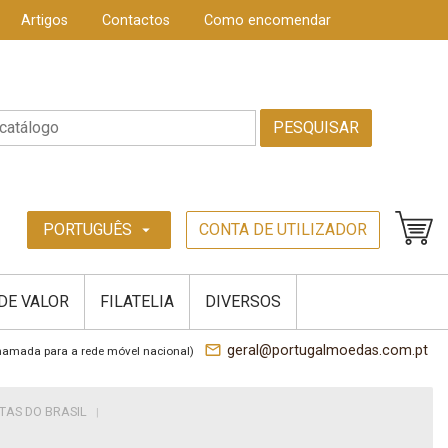
Artigos
Contactos
Como encomendar
PESQUISAR
PORTUGUÊS
CONTA DE UTILIZADOR
arrow_drop_down
 DE VALOR
FILATELIA
DIVERSOS
mail_outline
geral@portugalmoedas.com.pt
hamada para a rede móvel nacional)
TAS DO BRASIL