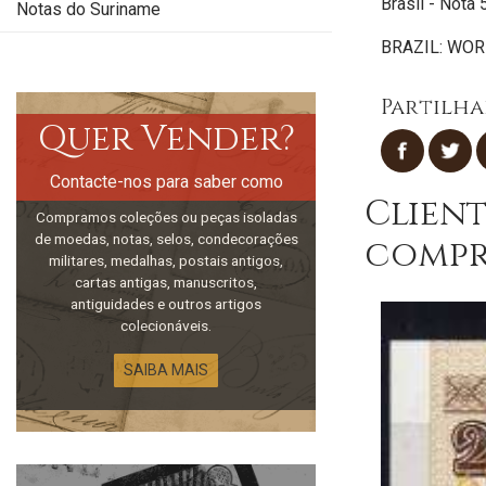
Brasil - Nota
Notas do Suriname
BRAZIL: WOR
Partilha
Quer Vender?
Contacte-nos para saber como
Clien
Compramos coleções ou peças isoladas
de moedas, notas, selos, condecorações
compr
militares, medalhas, postais antigos,
cartas antigas, manuscritos,
antiguidades e outros artigos
colecionáveis.
SAIBA MAIS