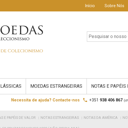
Início
Sobre Nós
s de Colecionismo
LÁSSICAS
MOEDAS ESTRANGEIRAS
NOTAS E PAPÉIS
local_phone
Necessita de ajuda? Contacte-nos
+351
938 406 867
(c
S E PAPÉIS DE VALOR
NOTAS ESTRANGEIRAS
NOTAS DA AMÉRICA
NO