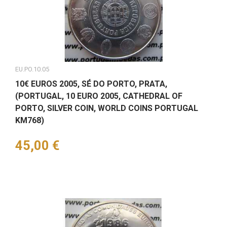
EU.PO.10.05
10€ EUROS 2005, SÉ DO PORTO, PRATA,
(PORTUGAL, 10 EURO 2005, CATHEDRAL OF
PORTO, SILVER COIN, WORLD COINS PORTUGAL
KM768)
Preço
45,00 €