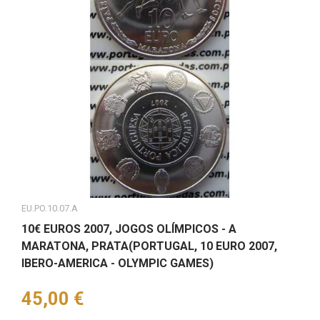
EU.PO.10.07.A
10€ EUROS 2007, JOGOS OLÍMPICOS - A
MARATONA, PRATA(PORTUGAL, 10 EURO 2007,
IBERO-AMERICA - OLYMPIC GAMES)
Preço
45,00 €