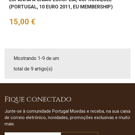
(PORTUGAL, 10 EURO 2011, EU MEMBERSHIP)
Preço
15,00 €
Mostrando 1-9 de um
total de 9 artigo(s)
Fique conectado
Junte-se à comunidade Portugal Moedas e receba, na sua caixa
de correio eletrónico, novidades, promoções exclusivas e muito
mais.