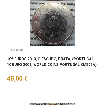
EU.PO.10.10
10€ EUROS 2010, O ESCUDO, PRATA, (PORTUGAL,
10 EURO 2009, WORLD COINS PORTUGAL KM803A)
Preço
45,00 €