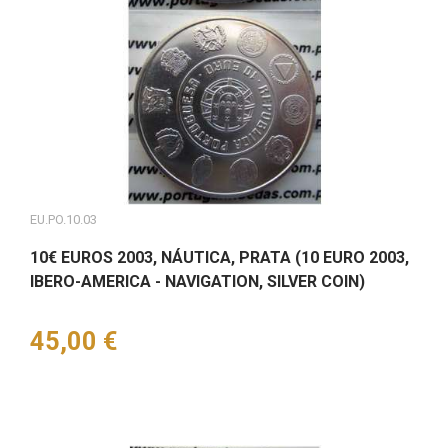
EU.PO.10.03
10€ EUROS 2003, NÁUTICA, PRATA (10 EURO 2003,
IBERO-AMERICA - NAVIGATION, SILVER COIN)
Preço
45,00 €