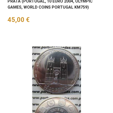
PRATA (PORTUGAL, 10 EURO 2004, OLYMPIC
GAMES, WORLD COINS PORTUGAL KM759)
Preço
45,00 €