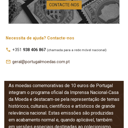
CONTACTE-NOS
Moedas
Necessita de ajuda? Contacte-nos
Comemorativas
local_phone
+351
938 406 867
(chamada para a rede móvel nacional)
de 10 Euros de
mail_outline
geral@portugalmoedas.com.pt
Portugal
As moedas comemorativas de 10 euros de Portugal
integram o programa oficial da Imprensa Nacional‑Casa
da Moeda e destacam‑se pela representação de temas
históricos, culturais, científicos e artísticos de grande
relevância nacional. Estas emissões são produzidas
em acabamento normal e, quando aplicável, também
em versões especiais destinadas ao colecionismo,