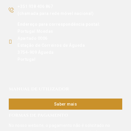
+351 938 406 867
(chamada para rede móvel nacional)
Endereço para correspondência postal:
Portugal Moedas
Apartado 0006
Estação de Correiros de Águeda
3754-909 Águeda
Portugal
MANUAL DE UTILIZADOR
Saber mais
FORMAS DE PAGAMENTO
No nosso website, o pagamento não é solicitado no