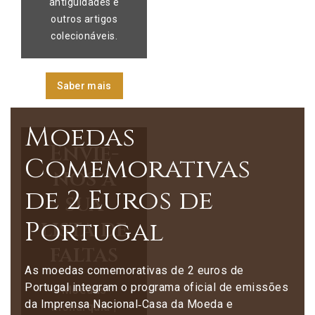
antiguidades e
outros artigos
colecionáveis.
Saber mais
Moedas
Envie-
Comemorativas
nos a
de 2 Euros de
sua
Portugal
lista de
faltas
As moedas comemorativas de 2 euros de
Portugal integram o programa oficial de emissões
Moedas
da Imprensa Nacional‑Casa da Moeda e
monarquia |