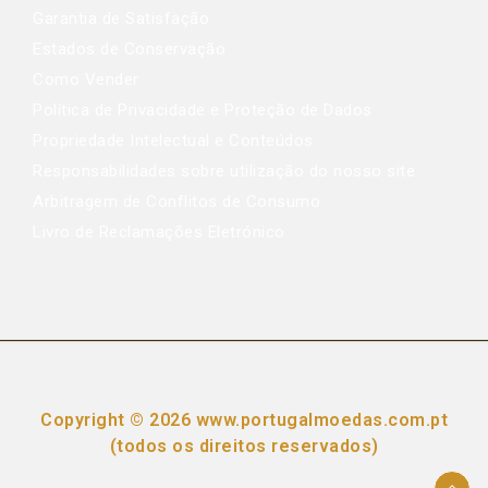
Garantia de Satisfação
Estados de Conservação
Como Vender
Política de Privacidade e Proteção de Dados
Propriedade Intelectual e Conteúdos
Responsabilidades sobre utilização do nosso site
Arbitragem de Conflitos de Consumo
Livro de Reclamações Eletrónico
Copyright © 2026 www.portugalmoedas.com.pt
(todos os direitos reservados)