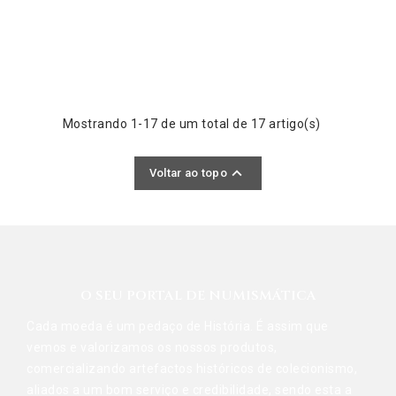
Mostrando 1-17 de um total de 17 artigo(s)

Voltar ao topo
O SEU PORTAL DE NUMISMÁTICA
Cada moeda é um pedaço de História. É assim que
vemos e valorizamos os nossos produtos,
comercializando artefactos históricos de colecionismo,
aliados a um bom serviço e credibilidade, sendo esta a