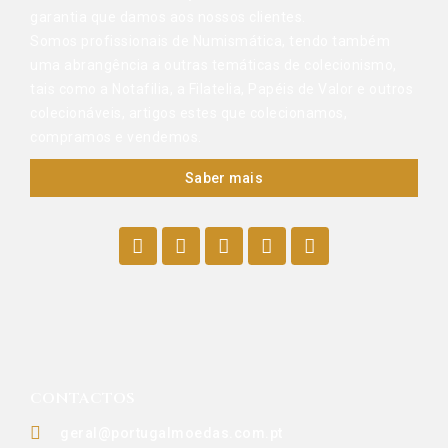
garantia que damos aos nossos clientes.
Somos profissionais de Numismática, tendo também
uma abrangência a outras temáticas de colecionismo,
tais como a Notafilia, a Filatelia, Papéis de Valor e outros
colecionáveis, artigos estes que colecionamos,
compramos e vendemos.
Saber mais
CONTACTOS
geral@portugalmoedas.com.pt