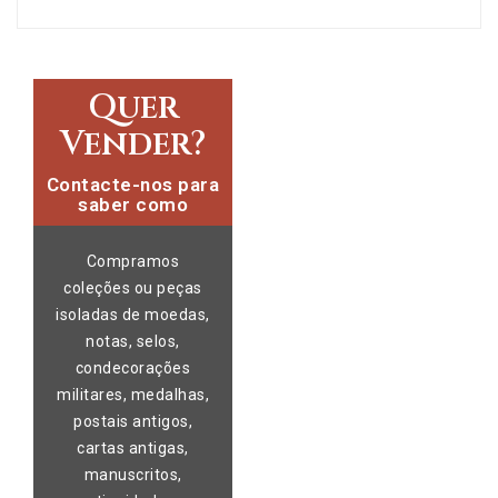
Quer
Vender?
Contacte-nos para
saber como
Compramos
coleções ou peças
isoladas de moedas,
notas, selos,
condecorações
militares, medalhas,
postais antigos,
cartas antigas,
manuscritos,