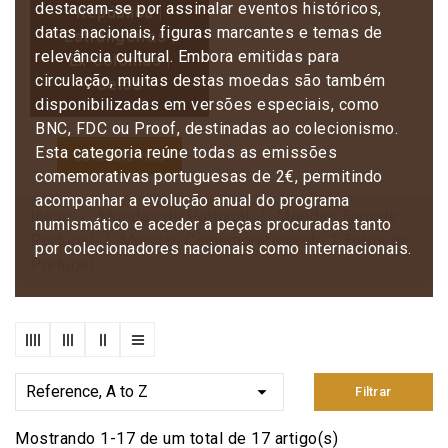
destacam‑se por assinalar eventos históricos,
República |
datas nacionais, figuras marcantes e temas de
Estrangeiras |
relevância cultural. Embora emitidas para
Ex-colónias |
circulação, muitas destas moedas são também
Selos
disponibilizadas em versões especiais, como
BNC, FDC ou Proof, destinadas ao colecionismo.
Esta categoria reúne todas as emissões
Contacte-nos
comemorativas portuguesas de 2€, permitindo
acompanhar a evolução anual do programa
Início
Moedas de Portugal
Moedas Euro de
numismático e aceder a peças procuradas tanto
Portugal
Moedas Comemorativas de 2 Euros de
por colecionadores nacionais como internacionais.
Portugal

Reference, A to Z
Filtrar
Mostrando 1-17 de um total de 17 artigo(s)