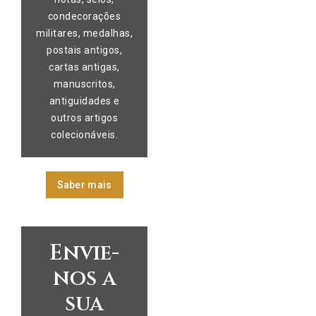
condecorações
militares, medalhas,
postais antigos,
cartas antigas,
manuscritos,
antiguidades e
outros artigos
colecionáveis.
Saber mais
Envie-
nos a
sua