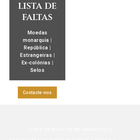
lista de
faltas
Moedas
monarquia |
República |
Estrangeiras |
Ex-colónias |
Selos
Contacte-nos
O SEU PORTAL DE NUMISMÁTICA