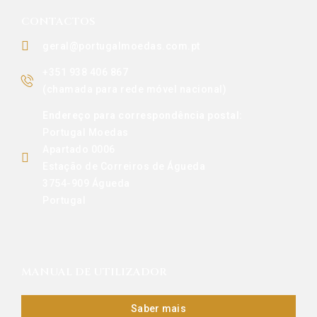
CONTACTOS
geral@portugalmoedas.com.pt
+351 938 406 867
(chamada para rede móvel nacional)
Endereço para correspondência postal:
Portugal Moedas
Apartado 0006
Estação de Correiros de Águeda
3754-909 Águeda
Portugal
MANUAL DE UTILIZADOR
Saber mais