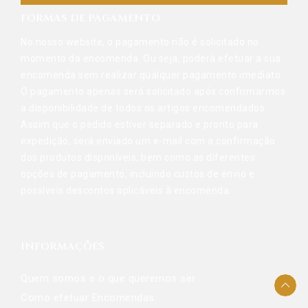
FORMAS DE PAGAMENTO
No nosso website, o pagamento não é solicitado no
momento da encomenda. Ou seja, poderá efetuar a sua
encomenda sem realizar qualquer pagamento imediato.
O pagamento apenas será solicitado após confirmarmos
a disponibilidade de todos os artigos encomendados.
Assim que o pedido estiver separado e pronto para
expedição, será enviado um e-mail com a confirmação
dos produtos disponíveis, bem como as diferentes
opções de pagamento, incluindo custos de envio e
possíveis descontos aplicáveis à encomenda.
INFORMAÇÕES
Quem somos e o que queremos ser
Como efetuar Encomendas