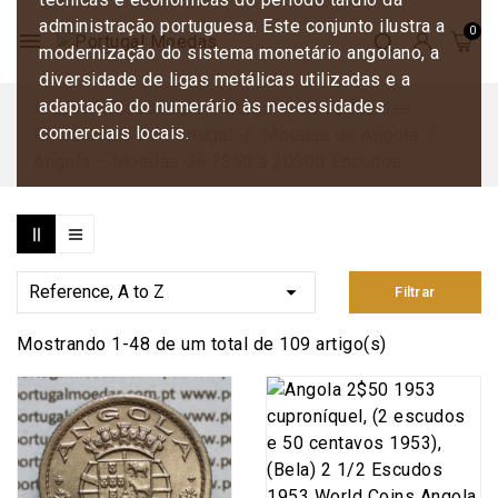
administração portuguesa. Este conjunto ilustra a
menu
modernização do sistema monetário angolano, a
diversidade de ligas metálicas utilizadas e a
adaptação do numerário às necessidades
Início
Moedas de Portugal
Moedas das
comerciais locais.
Ex‑Colónias de Portugal
Moedas de Angola
Angola – Moedas de 2$50 a 20$00 Escudos

Reference, A to Z
Filtrar
Mostrando 1-48 de um total de 109 artigo(s)