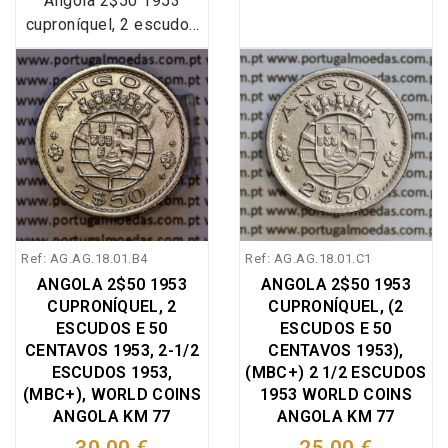
Angola 2$50 1953
cuproníquel, 2 escudos
e 50 centavos 1953, 2-
1/2 Escudos 1953,
World Coins Angola
KM#77, moeda criada
pelo Decreto nº 38695
de 22 Março de 1952,
para circular na Ex-
Colónia Portuguesa de
Angola, foram cunhadas
Ref: AG.AG.18.01.B4
Ref: AG.AG.18.01.C1
na liga metálica de
ANGOLA 2$50 1953
ANGOLA 2$50 1953
Cuproníquel (Cu 750 - Ni
CUPRONÍQUEL, 2
CUPRONÍQUEL, (2
250) as moedas de
ESCUDOS E 50
ESCUDOS E 50
2$50 com datas
CENTAVOS 1953, 2-1/2
CENTAVOS 1953),
1953,1956,1967,1968,1
ESCUDOS 1953,
(MBC+) 2 1/2 ESCUDOS
969 e 1974.
(MBC+), WORLD COINS
1953 WORLD COINS
ANGOLA KM 77
ANGOLA KM 77