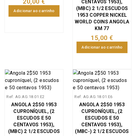
20,00 €
CENTAVOS 1953),
1953,1956,1967,1968,1
(MBC) 2 1/2 ESCUDOS
Adicionar ao carrinho
969 e 1974.
1953 COPPER NICKEL
WORLD COINS ANGOLA
KM 77
15,00 €
Adicionar ao carrinho
Ref: AG.AG.18.01.E2
Ref: AG.AG.18.01.E6
ANGOLA 2$50 1953
ANGOLA 2$50 1953
CUPRONÍQUEL, (2
CUPRONÍQUEL, (2
ESCUDOS E 50
ESCUDOS E 50
CENTAVOS 1953),
CENTAVOS 1953),
(MBC) 2 1/2 ESCUDOS
(MBC-) 2 1/2 ESCUDOS