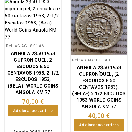
1/2 Escudos 1953,
World Coins Angola
KM#77, moeda criada
pelo Decreto nº 38695
de 22 Março de 1952,
para circular na Ex-
Ref: AG.AG.18.01.A6
Colónia Portuguesa de
ANGOLA 2$50 1953
Angola, foram cunhadas
CUPRONÍQUEL, 2
Ref: AG.AG.18.01.A8
na liga metálica de
ESCUDOS E 50
ANGOLA 2$50 1953
Cuproníquel (Cu 750 - Ni
CENTAVOS 1953, 2-1/2
CUPRONÍQUEL, (2
250) as moedas de
ESCUDOS 1953,
ESCUDOS E 50
2$50 com datas
(BELA), WORLD COINS
CENTAVOS 1953),
1953,1956,1967,1968,1
ANGOLA KM 77
(BELA-) 2 1/2 ESCUDOS
969 e 1974.
1953 WORLD COINS
70,00 €
ANGOLA KM 77
Adicionar ao carrinho
40,00 €
Adicionar ao carrinho