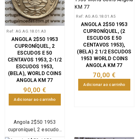
Ref: AG.AG.18.01.A5
ANGOLA 2$50 1953
CUPRONÍQUEL, (2
Ref: AG.AG.18.01.A3
ESCUDOS E 50
ANGOLA 2$50 1953
CENTAVOS 1953),
CUPRONÍQUEL, 2
(BELA) 2 1/2 ESCUDOS
ESCUDOS E 50
1953 WORLD COINS
CENTAVOS 1953, 2-1/2
ANGOLA KM 77
ESCUDOS 1953,
(BELA), WORLD COINS
70,00 €
ANGOLA KM 77
Adicionar ao carrinho
90,00 €
Adicionar ao carrinho
Angola 2$50 1953
cuproníquel, 2 escudos
e 50 centavos 1953, 2-