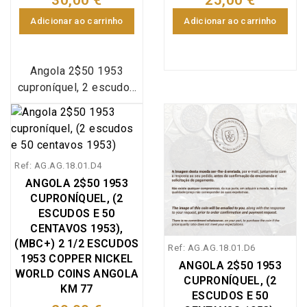
30,00 €
25,00 €
Adicionar ao carrinho
Adicionar ao carrinho
Angola 2$50 1953
cuproníquel, 2 escudos
e 50 centavos 1953, 2-
1/2 Escudos 1953,
World Coins Angola
KM#77, moeda criada
Ref: AG.AG.18.01.D4
pelo Decreto nº 38695
ANGOLA 2$50 1953
de 22 Março de 1952,
CUPRONÍQUEL, (2
para circular na Ex-
ESCUDOS E 50
Colónia Portuguesa de
CENTAVOS 1953),
Angola, foram cunhadas
(MBC+) 2 1/2 ESCUDOS
Ref: AG.AG.18.01.D6
na liga metálica de
1953 COPPER NICKEL
ANGOLA 2$50 1953
Cuproníquel (Cu 750 - Ni
WORLD COINS ANGOLA
CUPRONÍQUEL, (2
250) as moedas de
KM 77
ESCUDOS E 50
2$50 com datas