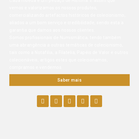
Cada moeda é um pedaço de História. É assim que
vemos e valorizamos os nossos produtos,
comercializando artefactos históricos de colecionismo,
aliados a um bom serviço e credibilidade, sendo esta a
garantia que damos aos nossos clientes.
Somos profissionais de Numismática, tendo também
uma abrangência a outras temáticas de colecionismo,
tais como a Notafilia, a Filatelia, Papéis de Valor e outros
colecionáveis, artigos estes que colecionamos,
compramos e vendemos.
Saber mais