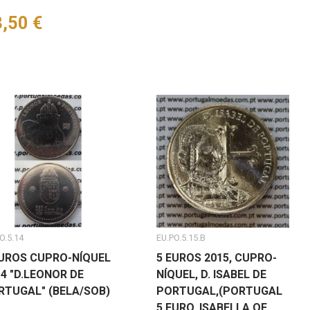
eço
,50 €
O.5.14
EU.PO.5.15.B
EUROS CUPRO-NÍQUEL
5 EUROS 2015, CUPRO-
4 "D.LEONOR DE
NÍQUEL, D. ISABEL DE
RTUGAL" (BELA/SOB)
PORTUGAL,(PORTUGAL
5 EURO, ISABELLA OF