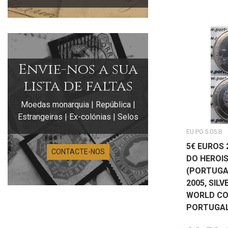
Envie-nos a sua
lista de faltas
Moedas monarquia | República |
Estrangeiras | Ex-colónias | Selos
EU.PO.5.05.B
5€ EUROS 
CONTACTE-NOS
DO HEROIS
(PORTUGA
2005, SILV
WORLD CO
PORTUGAL