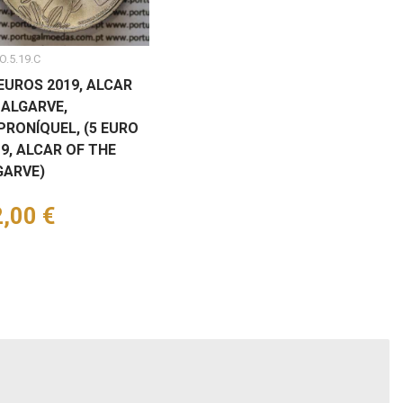
O.5.19.C
EUROS 2019, ALCAR
 ALGARVE,
PRONÍQUEL, (5 EURO
9, ALCAR OF THE
GARVE)
eço
,00 €