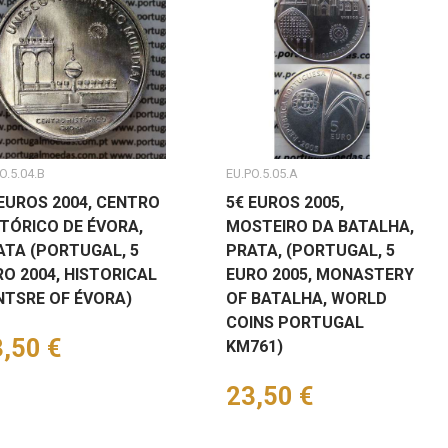
O.5.04.B
EU.PO.5.05.A
 EUROS 2004, CENTRO
5€ EUROS 2005,
STÓRICO DE ÉVORA,
MOSTEIRO DA BATALHA,
ATA (PORTUGAL, 5
PRATA, (PORTUGAL, 5
RO 2004, HISTORICAL
EURO 2005, MONASTERY
NTSRE OF ÉVORA)
OF BATALHA, WORLD
COINS PORTUGAL
eço
,50 €
KM761)
Preço
23,50 €