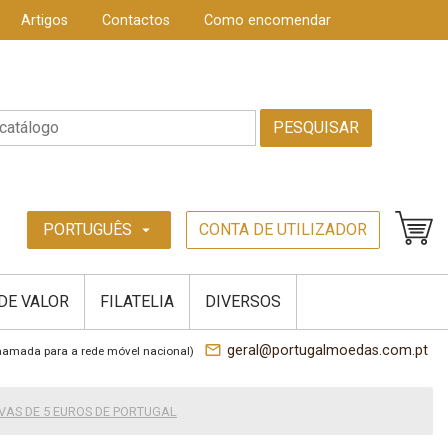
Artigos
Contactos
Como encomendar
PESQUISAR
PORTUGUÊS
CONTA DE UTILIZADOR
arrow_drop_down
 DE VALOR
FILATELIA
DIVERSOS
mail_outline
geral@portugalmoedas.com.pt
hamada para a rede móvel nacional)
AS DE 5 EUROS DE PORTUGAL