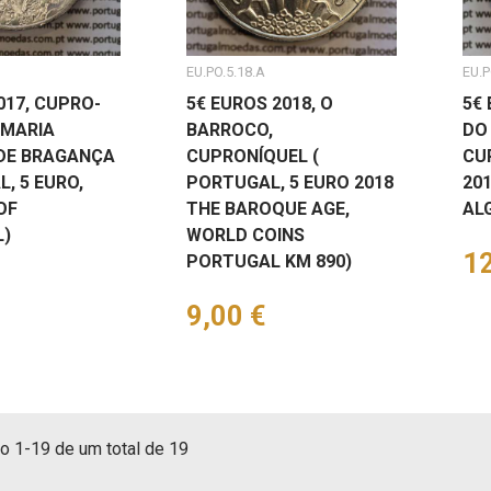
EU.PO.5.18.A
EU.P
017, CUPRO-
5€ EUROS 2018, O
5€ 
. MARIA
BARROCO,
DO
DE BRAGANÇA
CUPRONÍQUEL (
CU
, 5 EURO,
PORTUGAL, 5 EURO 2018
201
OF
THE BAROQUE AGE,
AL
)
WORLD COINS
Pr
12
PORTUGAL KM 890)
Preço
9,00 €
o 1-19 de um total de 19