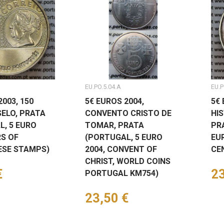
EU.PO.5.04.A
EU.P
2003, 150
5€ EUROS 2004,
5€
ELO, PRATA
CONVENTO CRISTO DE
HI
L, 5 EURO
TOMAR, PRATA
PR
RS OF
(PORTUGAL, 5 EURO
EU
SE STAMPS)
2004, CONVENT OF
CE
CHRIST, WORLD COINS
€
Pr
23
PORTUGAL KM754)
Preço
23,50 €