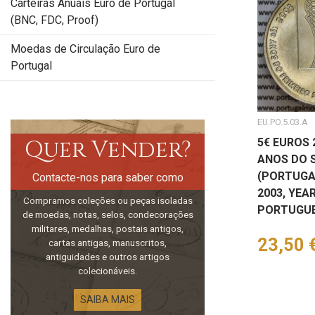
Carteiras Anuais Euro de Portugal
(BNC, FDC, Proof)
Moedas de Circulação Euro de
Portugal
EU.PO.5.03.A
Quer Vender?
5€ EUROS 
ANOS DO S
(PORTUGA
Contacte-nos para saber como
2003, YEA
Compramos coleções ou peças isoladas
PORTUGUE
de moedas, notas, selos, condecorações
militares, medalhas, postais antigos,
Preço
23,50 
cartas antigas, manuscritos,
antiguidades e outros artigos
colecionáveis.
SAIBA MAIS