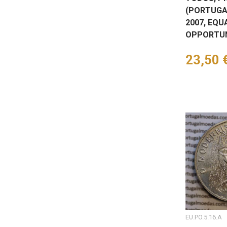
(PORTUGA
2007, EQU
OPPORTUN
Preço
23,50 
EU.PO.5.16.A