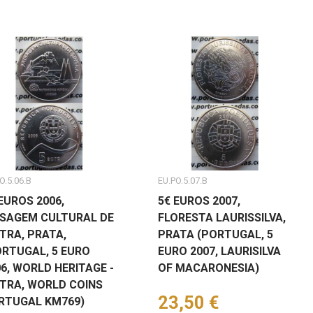
O.5.06.B
EU.PO.5.07.B
EUROS 2006,
5€ EUROS 2007,
ISAGEM CULTURAL DE
FLORESTA LAURISSILVA,
TRA, PRATA,
PRATA (PORTUGAL, 5
ORTUGAL, 5 EURO
EURO 2007, LAURISILVA
6, WORLD HERITAGE -
OF MACARONESIA)
NTRA, WORLD COINS
Preço
23,50 €
RTUGAL KM769)