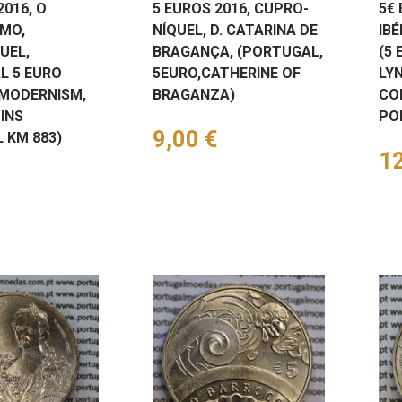
2016, O
5 EUROS 2016, CUPRO-
5€ 
MO,
NÍQUEL, D. CATARINA DE
IBÉ
UEL,
BRAGANÇA, (PORTUGAL,
(5 
L 5 EURO
5EURO,CATHERINE OF
LY
 MODERNISM,
BRAGANZA)
CO
INS
PO
Preço
9,00 €
 KM 883)
Pr
12