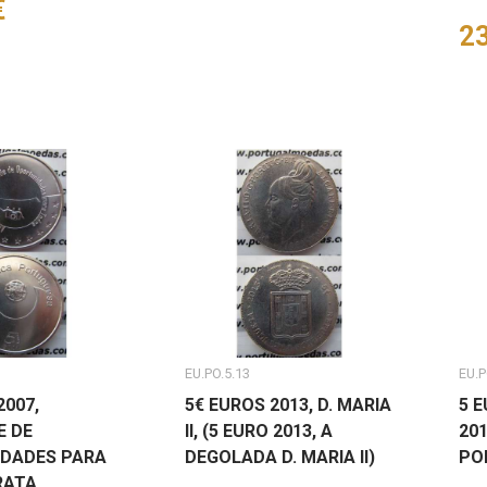
€
Pr
23
EU.PO.5.13
EU.P
2007,
5€ EUROS 2013, D. MARIA
5 
E DE
II, (5 EURO 2013, A
201
DADES PARA
DEGOLADA D. MARIA II)
PO
RATA,