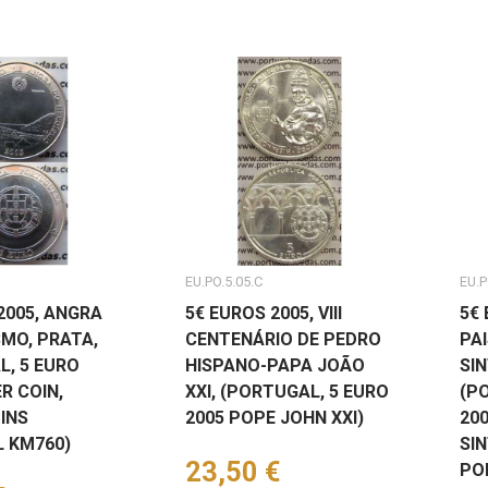
EU.PO.5.05.C
EU.P
2005, ANGRA
5€ EUROS 2005, VIII
5€ 
MO, PRATA,
CENTENÁRIO DE PEDRO
PA
L, 5 EURO
HISPANO-PAPA JOÃO
SIN
ER COIN,
XXI, (PORTUGAL, 5 EURO
(P
INS
2005 POPE JOHN XXI)
200
 KM760)
SI
Preço
23,50 €
PO