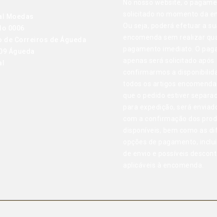
No nosso website, o pagame
solicitado no momento da 
al Moedas
Ou seja, poderá efetuar a su
do 0006
encomenda sem realizar qu
o de Correiros de Águeda
pagamento imediato. O pa
09 Águeda
apenas será solicitado após
al
confirmarmos a disponibilid
todos os artigos encomenda
que o pedido estiver separa
para expedição, será enviad
com a confirmação dos pro
disponíveis, bem como as di
opções de pagamento, inclu
de envio e possíveis descon
aplicáveis à encomenda.