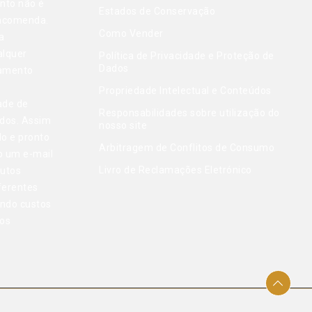
nto não é
Estados de Conservação
encomenda.
Como Vender
a
alquer
Política de Privacidade e Proteção de
Dados
gamento
Propriedade Intelectual e Conteúdos
ade de
Responsabilidades sobre utilização do
dos. Assim
nosso site
do e pronto
Arbitragem de Conflitos de Consumo
o um e-mail
Livro de Reclamações Eletrónico
dutos
ferentes
indo custos
tos