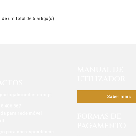
de um total de 5 artigo(s)
MANUAL DE
UTILIZADOR
ACTOS
portugalmoedas.com.pt
Saber mais
38 406 867
da para rede móvel
FORMAS DE
l)
PAGAMENTO
ço para correspondência