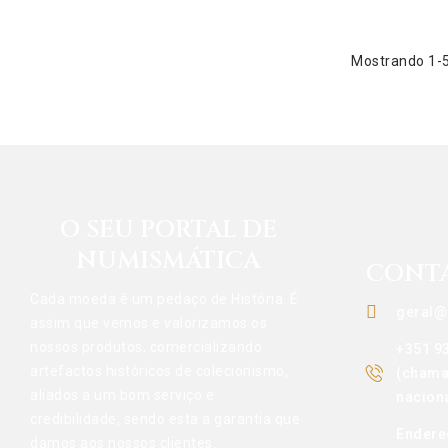
Mostrando 1-5 
O SEU PORTAL DE
NUMISMÁTICA
CONT
Cada moeda é um pedaço de História. É
geral@
assim que vemos e valorizamos os
nossos produtos, comercializando
+351 9
artefactos históricos de colecionismo,
(chama
aliados a um bom serviço e
naciona
credibilidade, sendo esta a garantia que
Endere
damos aos nossos clientes.