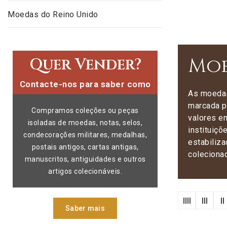
Moedas do Reino Unido
Moe
Quer Vender?
Contacte-nos para saber como
As moedas
marcada p
Compramos coleções ou peças
valores 
isoladas de moedas, notas, selos,
instituiç
condecorações militares, medalhas,
estabiliz
postais antigos, cartas antigas,
colecionad
manuscritos, antiguidades e outros
artigos colecionáveis.
Saber mais