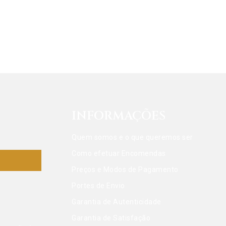
INFORMAÇÕES
Quem somos e o que queremos ser
Como efetuar Encomendas
Preços e Modos de Pagamento
Portes de Envio
Garantia de Autenticidade
Garantia de Satisfação