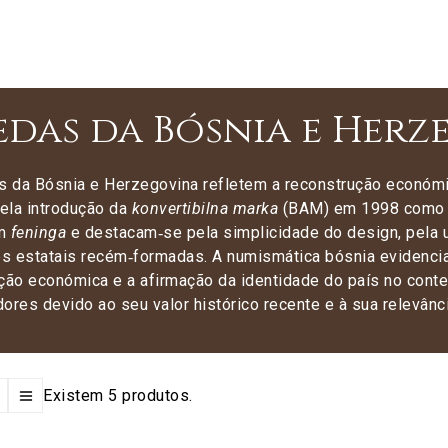
das da Bósnia e Herz
 da Bósnia e Herzegovina refletem a reconstrução económica
ela introdução da
konvertibilna marka
(BAM) em 1998 como m
em
feninga
e destacam‑se pela simplicidade do design, pela ut
ões estatais recém‑formadas. A numismática bósnia evidencia
ação económica e a afirmação da identidade do país no cont
ores devido ao seu valor histórico recente e à sua relevânc
Existem 5 produtos.