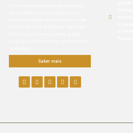
postal:
Somos profissionais de Numismática,
Portug
tendo também uma abrangência a
Aparta
outras temáticas de colecionismo, tais
Estaçã
como a Notafilia, a Filatelia, Papéis de
3754-9
Valor e outros colecionáveis, artigos
Portug
estes que colecionamos, compramos e
vendemos.
Saber mais