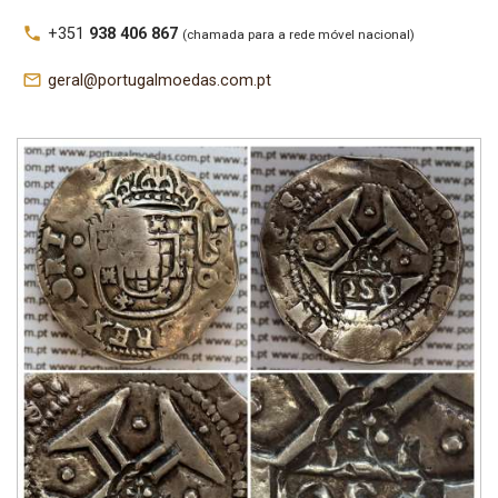
local_phone
+351
938 406 867
(chamada para a rede móvel nacional)
mail_outline
geral@portugalmoedas.com.pt