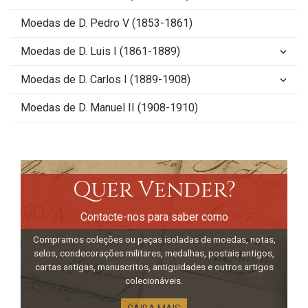
Moedas de D. Pedro V (1853-1861)
Moedas de D. Luis I (1861-1889)
keyboard_arrow_down
Moedas de D. Carlos I (1889-1908)
keyboard_arrow_down
Moedas de D. Manuel II (1908-1910)
Quer Vender?
Contacte-nos para saber como
Compramos coleções ou peças isoladas de moedas, notas,
selos, condecorações militares, medalhas, postais antigos,
cartas antigas, manuscritos, antiguidades e outros artigos
colecionáveis.