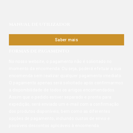
MANUAL DE UTILIZADOR
Saber mais
FORMAS DE PAGAMENTO
No nosso website, o pagamento não é solicitado no
momento da encomenda. Ou seja, poderá efetuar a sua
encomenda sem realizar qualquer pagamento imediato.
O pagamento apenas será solicitado após confirmarmos
a disponibilidade de todos os artigos encomendados.
Assim que o pedido estiver separado e pronto para
expedição, será enviado um e-mail com a confirmação
dos produtos disponíveis, bem como as diferentes
opções de pagamento, incluindo custos de envio e
possíveis descontos aplicáveis à encomenda.