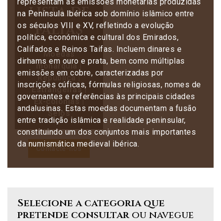
representam as emissões monetárias produzidas
lista de
na Península Ibérica sob domínio islâmico entre
faltas
os séculos VIII e XV, refletindo a evolução
política, económica e cultural dos Emirados,
Califados e Reinos Taifas. Incluem dinares e
Moedas
dirhams em ouro e prata, bem como múltiplas
monarquia |
emissões em cobre, caracterizadas por
República |
inscrições cúficas, fórmulas religiosas, nomes de
Estrangeiras |
governantes e referências às principais cidades
Ex-colónias |
andalusinas. Estas moedas documentam a fusão
Selos
entre tradição islâmica e realidade peninsular,
constituindo um dos conjuntos mais importantes
da numismática medieval ibérica.
Contacte-nos
Selecione a categoria que
pretende consultar
ou navegue