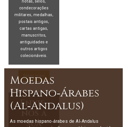
notas, selos,
condecorações
militares, medalhas,
postais antigos,
cartas antigas,
manuscritos,
antiguidades e
outros artigos
colecionáveis.
Moedas
Saber mais
Hispano‑Árabes
Envie-
(Al‑Andalus)
nos a
sua
As moedas hispano‑árabes de Al‑Andalus