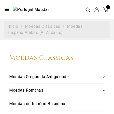
menu
Início
Moedas Clássicas
Moedas
Hispano‑Árabes (Al‑Andalus)
Moedas Clássicas
Moedas Gregas da Antiguidade
Moedas Romanas
Moedas do Império Bizantino