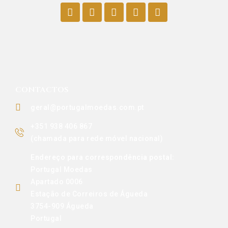
CONTACTOS
geral@portugalmoedas.com.pt
+351 938 406 867
(chamada para rede móvel nacional)
Endereço para correspondência postal:
Portugal Moedas
Apartado 0006
Estação de Correiros de Águeda
3754-909 Águeda
Portugal