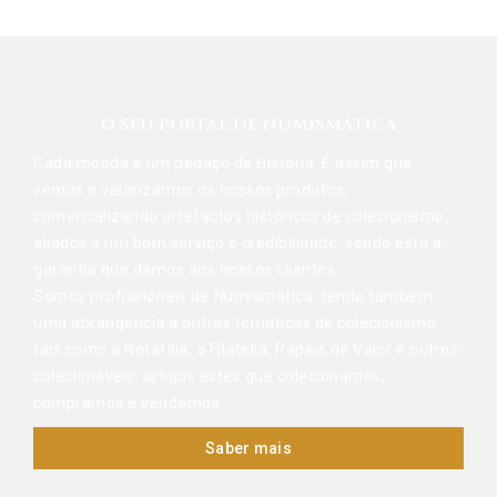
O SEU PORTAL DE NUMISMÁTICA
Cada moeda é um pedaço de História. É assim que
vemos e valorizamos os nossos produtos,
comercializando artefactos históricos de colecionismo,
aliados a um bom serviço e credibilidade, sendo esta a
garantia que damos aos nossos clientes.
Somos profissionais de Numismática, tendo também
uma abrangência a outras temáticas de colecionismo,
tais como a Notafilia, a Filatelia, Papéis de Valor e outros
colecionáveis, artigos estes que colecionamos,
compramos e vendemos.
Saber mais