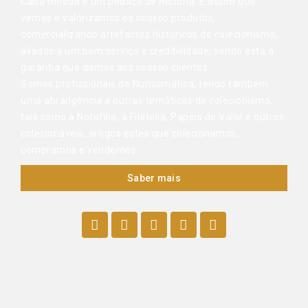
Cada moeda é um pedaço de História. É assim que
vemos e valorizamos os nossos produtos,
comercializando artefactos históricos de colecionismo,
aliados a um bom serviço e credibilidade, sendo esta a
garantia que damos aos nossos clientes.
Somos profissionais de Numismática, tendo também
uma abrangência a outras temáticas de colecionismo,
tais como a Notafilia, a Filatelia, Papéis de Valor e outros
colecionáveis, artigos estes que colecionamos,
compramos e vendemos.
Saber mais