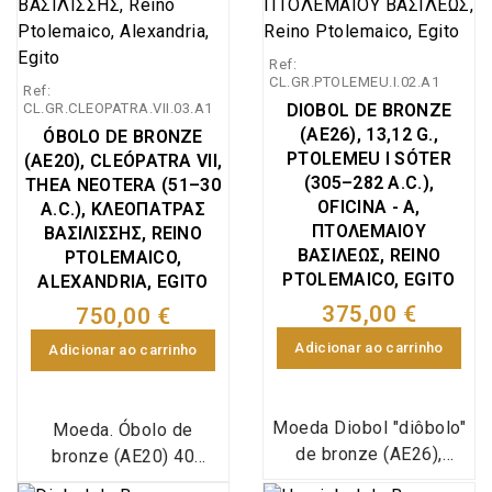
Ref:
CL.GR.PTOLEMEU.I.02.A1
Ref:
CL.GR.CLEOPATRA.VII.03.A1
DIOBOL DE BRONZE
(AE26), 13,12 G.,
ÓBOLO DE BRONZE
PTOLEMEU I SÓTER
(AE20), CLEÓPATRA VII,
(305–282 A.C.),
THEA NEOTERA (51–30
OFICINA - A,
A.C.), ΚΛΕΟΠΑΤΡΑΣ
ΠTOΛΕΜΑΙΟΥ
ΒΑΣΙΛΙΣΣΗΣ, REINO
ΒΑΣΙΛΕΩΣ, REINO
PTOLEMAICO,
PTOLEMAICO, EGITO
ALEXANDRIA, EGITO
375,00 €
750,00 €
Adicionar ao carrinho
Adicionar ao carrinho
Moeda Diobol "diôbolo"
Moeda. Óbolo de
de bronze (AE26),
bronze (AE20) 40
emitida em Alexandria,
dracmas, emitido em