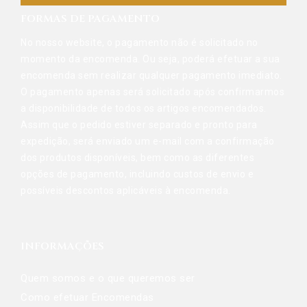
FORMAS DE PAGAMENTO
No nosso website, o pagamento não é solicitado no
momento da encomenda. Ou seja, poderá efetuar a sua
encomenda sem realizar qualquer pagamento imediato.
O pagamento apenas será solicitado após confirmarmos
a disponibilidade de todos os artigos encomendados.
Assim que o pedido estiver separado e pronto para
expedição, será enviado um e-mail com a confirmação
dos produtos disponíveis, bem como as diferentes
opções de pagamento, incluindo custos de envio e
possíveis descontos aplicáveis à encomenda.
INFORMAÇÕES
Quem somos e o que queremos ser
Como efetuar Encomendas