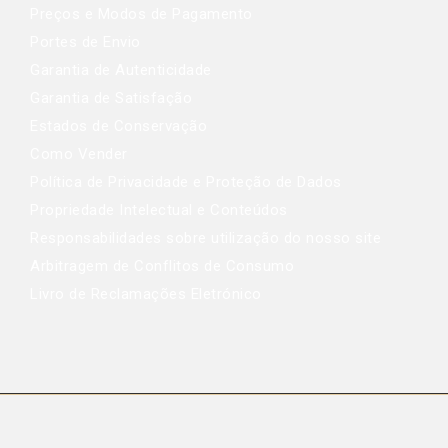
Preços e Modos de Pagamento
Portes de Envio
Garantia de Autenticidade
Garantia de Satisfação
Estados de Conservação
Como Vender
Política de Privacidade e Proteção de Dados
Propriedade Intelectual e Conteúdos
Responsabilidades sobre utilização do nosso site
Arbitragem de Conflitos de Consumo
Livro de Reclamações Eletrónico