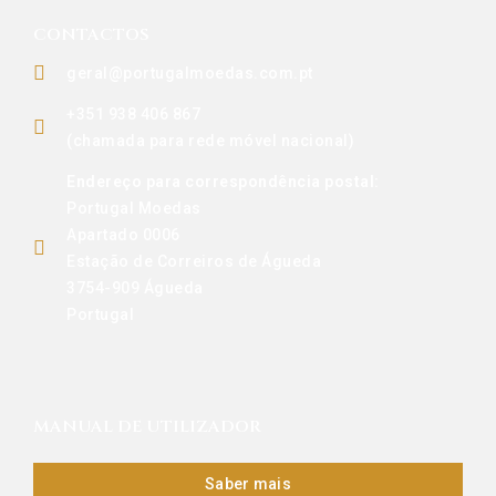
CONTACTOS
geral@portugalmoedas.com.pt
+351 938 406 867
(chamada para rede móvel nacional)
Endereço para correspondência postal:
Portugal Moedas
Apartado 0006
Estação de Correiros de Águeda
3754-909 Águeda
Portugal
MANUAL DE UTILIZADOR
Saber mais