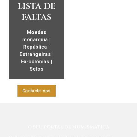
lista de
corte.
faltas
Moedas
monarquia |
República |
Estrangeiras |
Ex-colónias |
Selos
Contacte-nos
O SEU PORTAL DE NUMISMÁTICA