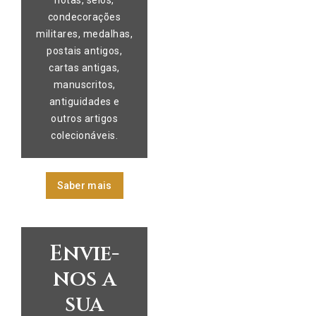
monograma. Ptolemeu II
notas, selos,
contramarca incusa no
consolidou a dinastia
condecorações
campo esquerdo
ptolemaica, promoveu o
militares, medalhas,
representando uma
comércio e a cultura
postais antigos,
cornucópia dentro de
helenística e fez de
cartas antigas,
retângulo vertical. Breve
Alexandria um dos
manuscritos,
histórico: Ptolomeu IV
maiores centros
antiguidades e
consolidou a autoridade
intelectuais do mundo
outros artigos
ptolemaica, reforçou a
antigo, com destaque
colecionáveis.
ideologia divina do
para a Biblioteca e o
poder régio, manteve
Farol.
relações diplomáticas
Saber mais
com potências
helenísticas e
promoveu a integração
cultural e religiosa no
Envie-
Egito, apesar de
nos a
desafios internos e
influência crescente de
sua
conselheiros junto à