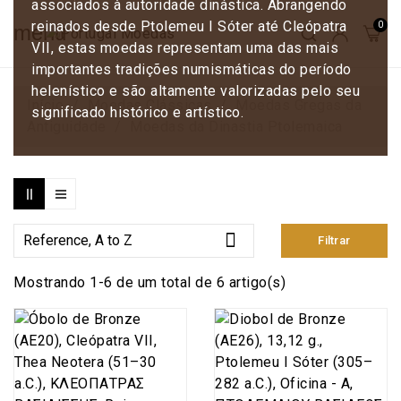
associados à autoridade dinástica. Abrangendo
reinados desde Ptolemeu I Sóter até Cleópatra
menu
VII, estas moedas representam uma das mais
importantes tradições numismáticas do período
helenístico e são altamente valorizadas pelo seu
Início
Moedas Clássicas
Moedas Gregas da
significado histórico e artístico.
Antiguidade
Moedas da Dinastia Ptolemaica

Reference, A to Z
Filtrar
Mostrando 1-6 de um total de 6 artigo(s)