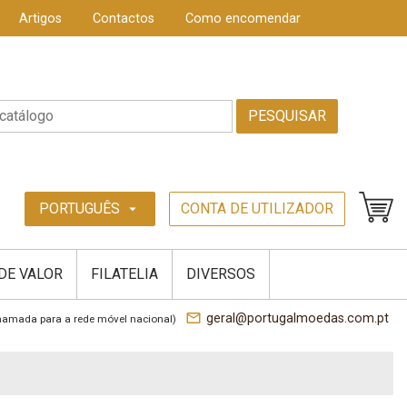
Artigos
Contactos
Como encomendar
PESQUISAR
PORTUGUÊS
CONTA DE UTILIZADOR
arrow_drop_down
 DE VALOR
FILATELIA
DIVERSOS
mail_outline
geral@portugalmoedas.com.pt
hamada para a rede móvel nacional)