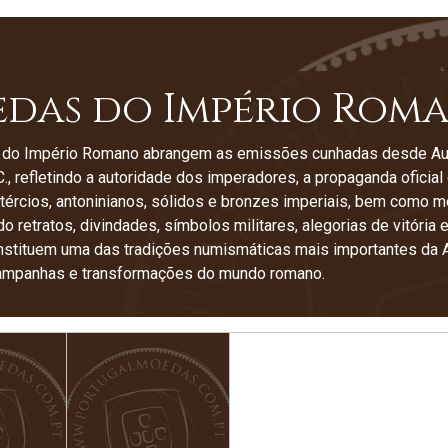
das do Império Rom
o Império Romano abrangem as emissões cunhadas desde Augusto
C., refletindo a autoridade dos imperadores, a propaganda oficial 
tércios, antoninianos, sólidos e bronzes imperiais, bem como mo
o retratos, divindades, símbolos militares, alegorias de vitória
tituem uma das tradições numismáticas mais importantes da An
campanhas e transformações do mundo romano.