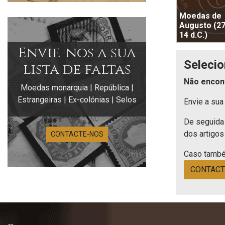
Moedas de
Augusto (27
14 d.C.)
Envie-nos a sua
Selecio
lista de faltas
Não encon
Moedas monarquia | República |
Estrangeiras | Ex-colónias | Selos
Envie a sua 
De seguida 
dos artigos
CONTACTE-NOS
Caso també
CONTACT