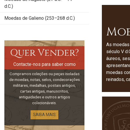
d.C.)
Moedas de Galieno (253–268 d.C.)
Moe
As moedas d
Quer Vender?
século V d.
áureos, ses
Contacte-nos para saber como
apresentand
moedas cons
Compramos coleções ou peças isoladas
reinados, 
de moedas, notas, selos, condecorações
militares, medalhas, postais antigos,
cartas antigas, manuscritos,
antiguidades e outros artigos
colecionáveis.
SAIBA MAIS