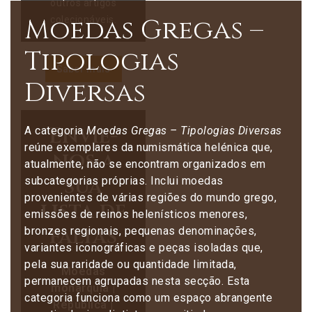
outros artigos
Moedas Gregas –
colecionáveis.
Tipologias
Saber mais
Diversas
Envie-
A categoria
Moedas Gregas – Tipologias Diversas
reúne exemplares da numismática helénica que,
nos a
atualmente, não se encontram organizados em
sua
subcategorias próprias. Inclui moedas
provenientes de várias regiões do mundo grego,
lista de
emissões de reinos helenísticos menores,
faltas
bronzes regionais, pequenas denominações,
variantes iconográficas e peças isoladas que,
pela sua raridade ou quantidade limitada,
Moedas
permanecem agrupadas nesta secção. Esta
monarquia |
categoria funciona como um espaço abrangente
República |