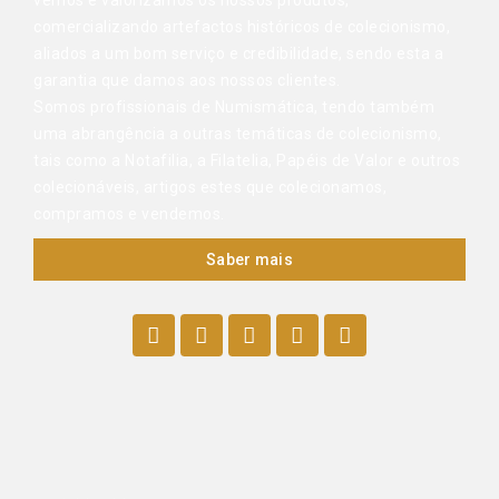
vemos e valorizamos os nossos produtos,
comercializando artefactos históricos de colecionismo,
aliados a um bom serviço e credibilidade, sendo esta a
garantia que damos aos nossos clientes.
Somos profissionais de Numismática, tendo também
uma abrangência a outras temáticas de colecionismo,
tais como a Notafilia, a Filatelia, Papéis de Valor e outros
colecionáveis, artigos estes que colecionamos,
compramos e vendemos.
Saber mais