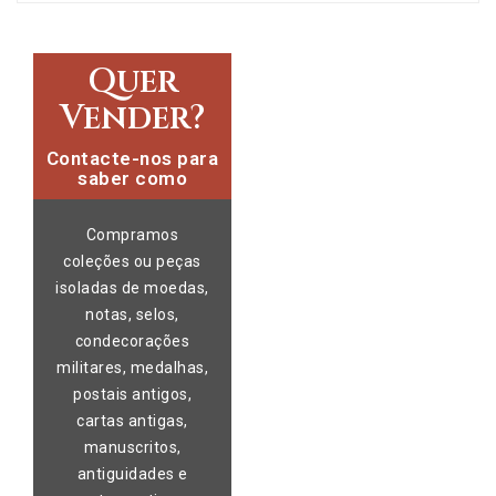
Quer
Vender?
Contacte-nos para
saber como
Compramos
coleções ou peças
isoladas de moedas,
notas, selos,
condecorações
militares, medalhas,
postais antigos,
cartas antigas,
manuscritos,
antiguidades e