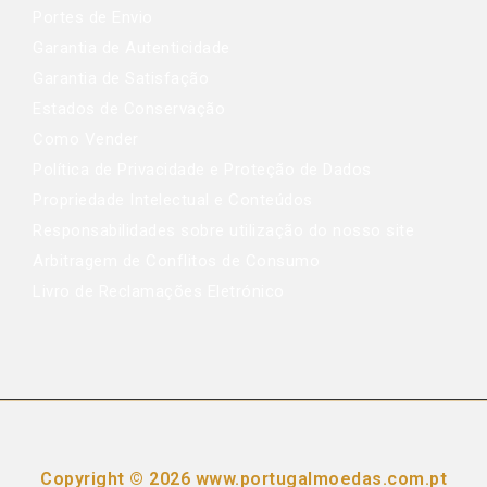
Portes de Envio
Garantia de Autenticidade
Garantia de Satisfação
Estados de Conservação
Como Vender
Política de Privacidade e Proteção de Dados
Propriedade Intelectual e Conteúdos
Responsabilidades sobre utilização do nosso site
Arbitragem de Conflitos de Consumo
Livro de Reclamações Eletrónico
Copyright © 2026 www.portugalmoedas.com.pt