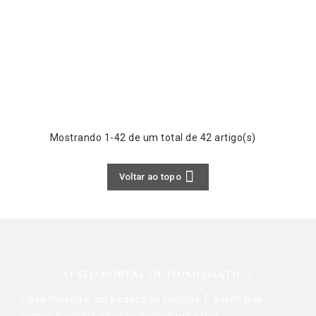
Mostrando 1-42 de um total de 42 artigo(s)

Voltar ao topo
O SEU PORTAL DE NUMISMÁTICA
Cada moeda é um pedaço de História. É assim que