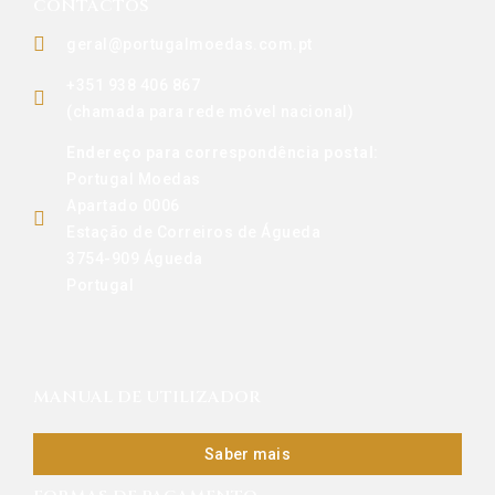
CONTACTOS
geral@portugalmoedas.com.pt
+351 938 406 867
(chamada para rede móvel nacional)
Endereço para correspondência postal:
Portugal Moedas
Apartado 0006
Estação de Correiros de Águeda
3754-909 Águeda
Portugal
MANUAL DE UTILIZADOR
Saber mais