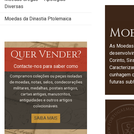
Diversas
Moedas da Dinastia Ptolemaica
Moe
As Moedas G
Quer Vender?
desenvolvim
Corinto, Si
Contacte-nos para saber como
Caracteriza
cunhagem q
Compramos coleções ou peças isoladas
futuras sub
de moedas, notas, selos, condecorações
militares, medalhas, postais antigos,
cartas antigas, manuscritos,
antiguidades e outros artigos
colecionáveis.
SAIBA MAIS