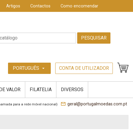
Artigos
Contactos
Como encomendar
PESQUISAR
PORTUGUÊS
CONTA DE UTILIZADOR
arrow_drop_down
 DE VALOR
FILATELIA
DIVERSOS
mail_outline
geral@portugalmoedas.com.pt
hamada para a rede móvel nacional)