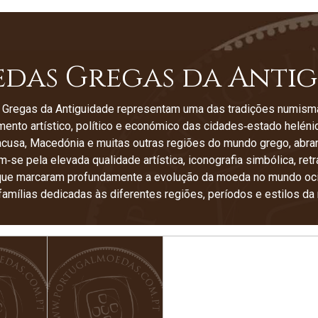
das Gregas da Anti
regas da Antiguidade representam uma das tradições numismátic
ento artístico, político e económico das cidades‑estado helén
racusa, Macedónia e muitas outras regiões do mundo grego, abra
m‑se pela elevada qualidade artística, iconografia simbólica, re
ue marcaram profundamente a evolução da moeda no mundo ocide
famílias dedicadas às diferentes regiões, períodos e estilos da