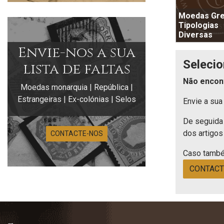
Moedas Gre
Tipologias
Diversas
Envie-nos a sua
Selecio
lista de faltas
Não encon
Moedas monarquia | República |
Estrangeiras | Ex-colónias | Selos
Envie a sua 
De seguida 
dos artigos
CONTACTE-NOS
Caso també
CONTACT