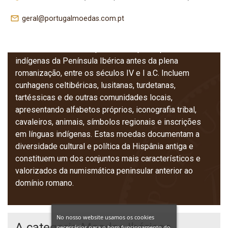
(Pré‑Romanas)
mail_outline
geral@portugalmoedas.com.pt
As moedas ibéricas pré‑romanas representam as
emissões monetárias produzidas pelos povos
indígenas da Península Ibérica antes da plena
romanização, entre os séculos IV e I a.C. Incluem
cunhagens celtibéricas, lusitanas, turdetanas,
tartéssicas e de outras comunidades locais,
apresentando alfabetos próprios, iconografia tribal,
cavaleiros, animais, símbolos regionais e inscrições
em línguas indígenas. Estas moedas documentam a
diversidade cultural e política da Hispânia antiga e
constituem um dos conjuntos mais característicos e
valorizados da numismática peninsular anterior ao
domínio romano.
No nosso website usamos os cookies
A categoria Moedas Ibéricas
necessários para o bom funcionamento do