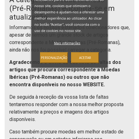
nosso site, cookies que otimizam o
(Pré‑Romanas) encontra-se em
desempenho e ajudam-nos a oferecer uma
atualização.
melhor experiência ao utilizador. Ao clicar
no botão “Aceitar", você concorda com o
Informamos os nossos estimados colecionadores que,
uso de cookies no nosso site.
apesar de termos um grande stock de artigos
correspondente a Moedas Ibéricas (Pré‑Romanas),
Mais informações
ainda não nos foi possível carregar a categoria.
PERSONALIZAÇÃO
ACEITAR
Agradecemos o envio da sua lista de faltas dos
artigos que procura correspondente a Moedas
Ibéricas (Pré‑Romanas) ou outros que não
encontra disponíveis no nosso WEBSITE.
De seguida à receção da vossa lista de faltas
tentaremos responder com a nossa melhor proposta
relativamente a preços e imagens dos artigos
disponíveis.
Caso também procure moedas em melhor estado de