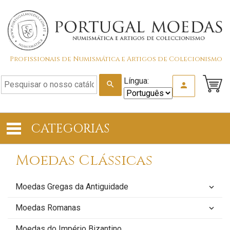
Profissionais de Numismática e Artigos de Colecionismo
Língua:
search
person
CATEGORIAS
Moedas Clássicas
Moedas Gregas da Antiguidade
keyboard_arrow_down
Moedas Romanas
keyboard_arrow_down
Moedas do Império Bizantino