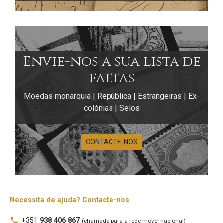
Envie-nos a sua lista de
faltas
Moedas monarquia | República | Estrangeiras | Ex-
colónias | Selos
CONTACTE-NOS
Necessita de ajuda? Contacte-nos
Moedas Ibéricas
local_phone
+351
938 406 867
(chamada para a rede móvel nacional)