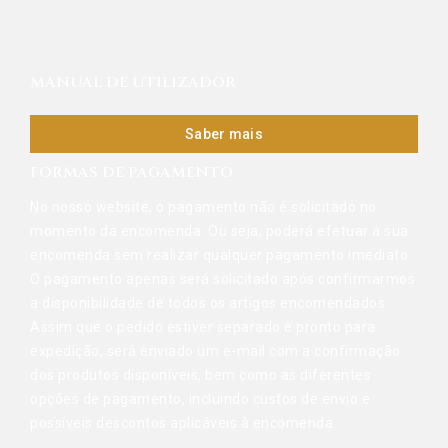
MANUAL DE UTILIZADOR
Saber mais
FORMAS DE PAGAMENTO
No nosso website, o pagamento não é solicitado no
momento da encomenda. Ou seja, poderá efetuar a sua
encomenda sem realizar qualquer pagamento imediato.
O pagamento apenas será solicitado após confirmarmos
a disponibilidade de todos os artigos encomendados.
Assim que o pedido estiver separado e pronto para
expedição, será enviado um e-mail com a confirmação
dos produtos disponíveis, bem como as diferentes
opções de pagamento, incluindo custos de envio e
possíveis descontos aplicáveis à encomenda.