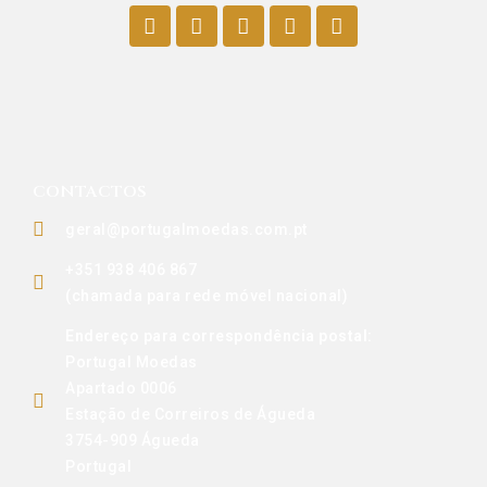
CONTACTOS
geral@portugalmoedas.com.pt
+351 938 406 867
(chamada para rede móvel nacional)
Endereço para correspondência postal:
Portugal Moedas
Apartado 0006
Estação de Correiros de Águeda
3754-909 Águeda
Portugal