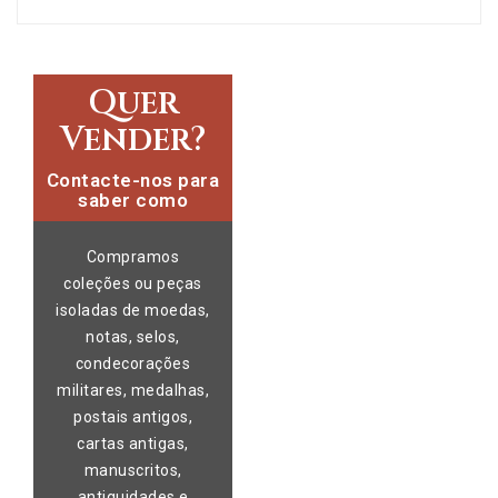
Quer
Vender?
Contacte-nos para
saber como
Compramos
coleções ou peças
isoladas de moedas,
notas, selos,
condecorações
militares, medalhas,
postais antigos,
cartas antigas,
manuscritos,
antiguidades e