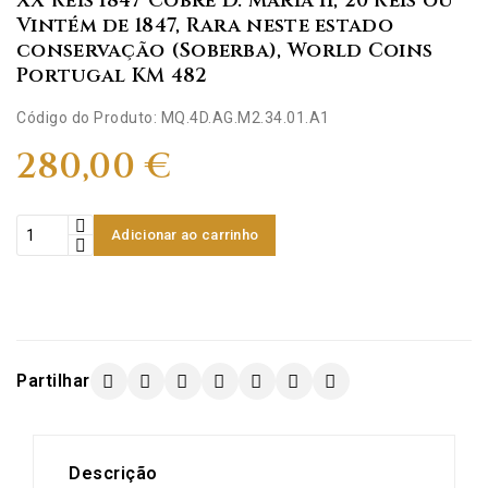
XX Réis 1847 Cobre D. Maria II, 20 Réis ou
Vintém de 1847, Rara neste estado
conservação (Soberba), World Coins
Portugal KM 482
Código do Produto: MQ.4D.AG.M2.34.01.A1
280,00 €
Adicionar ao carrinho
Partilhar
Descrição