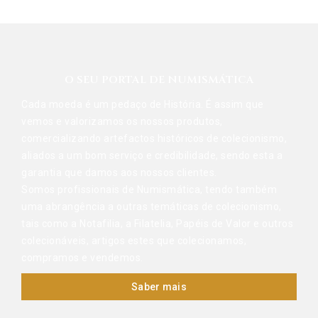
O SEU PORTAL DE NUMISMÁTICA
Cada moeda é um pedaço de História. É assim que
vemos e valorizamos os nossos produtos,
comercializando artefactos históricos de colecionismo,
aliados a um bom serviço e credibilidade, sendo esta a
garantia que damos aos nossos clientes.
Somos profissionais de Numismática, tendo também
uma abrangência a outras temáticas de colecionismo,
tais como a Notafilia, a Filatelia, Papéis de Valor e outros
colecionáveis, artigos estes que colecionamos,
compramos e vendemos.
Saber mais