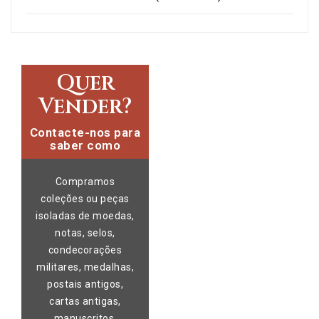
Quer
Vender?
Contacte-nos para
saber como
Compramos
coleções ou peças
isoladas de moedas,
notas, selos,
condecorações
militares, medalhas,
postais antigos,
cartas antigas,
manuscritos,