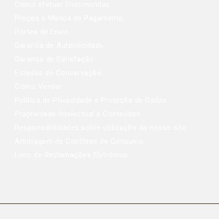
Como efetuar Encomendas
Preços e Modos de Pagamento
Portes de Envio
Garantia de Autenticidade
Garantia de Satisfação
Estados de Conservação
Como Vender
Política de Privacidade e Proteção de Dados
Propriedade Intelectual e Conteúdos
Responsabilidades sobre utilização do nosso site
Arbitragem de Conflitos de Consumo
Livro de Reclamações Eletrónico