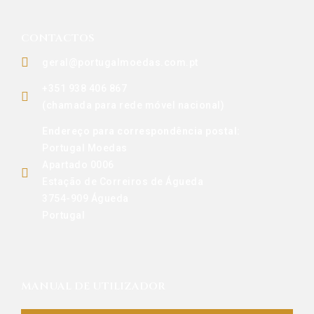
CONTACTOS
geral@portugalmoedas.com.pt
+351 938 406 867
(chamada para rede móvel nacional)
Endereço para correspondência postal:
Portugal Moedas
Apartado 0006
Estação de Correiros de Águeda
3754-909 Águeda
Portugal
MANUAL DE UTILIZADOR