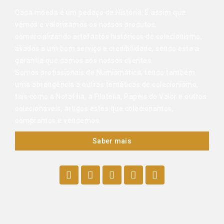
Cada moeda é um pedaço de História. É assim que
vemos e valorizamos os nossos produtos,
comercializando artefactos históricos de colecionismo,
aliados a um bom serviço e credibilidade, sendo esta a
garantia que damos aos nossos clientes.
Somos profissionais de Numismática, tendo também
uma abrangência a outras temáticas de colecionismo,
tais como a Notafilia, a Filatelia, Papéis de Valor e outros
colecionáveis, artigos estes que colecionamos,
compramos e vendemos.
Saber mais