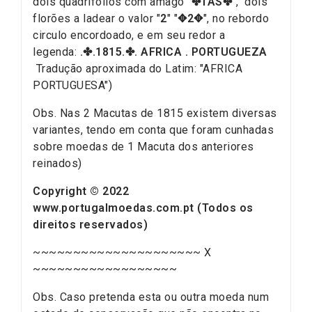
dois quadrifólios com âmago "
✤TAS✤
", dois
florões a ladear o valor "
2
" "
✥2✥
", no rebordo
circulo encordoado, e em seu redor a
legenda:
.✤.1815.✤. AFRICA . PORTUGUEZA
Tradução aproximada do Latim: "AFRICA
PORTUGUESA")
Obs. Nas 2 Macutas de 1815 existem diversas
variantes, tendo em conta que foram cunhadas
sobre moedas de 1 Macuta dos anteriores
reinados)
Copyright © 2022
www.portugalmoedas.com.pt (Todos os
direitos reservados)
~~~~~~~~~~~~~~~~~~~~~ X
~~~~~~~~~~~~~~~~~~
Obs. Caso pretenda esta ou outra moeda num