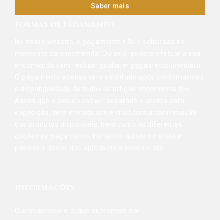
Saber mais
FORMAS DE PAGAMENTO
No nosso website, o pagamento não é solicitado no
momento da encomenda. Ou seja, poderá efetuar a sua
encomenda sem realizar qualquer pagamento imediato.
O pagamento apenas será solicitado após confirmarmos
a disponibilidade de todos os artigos encomendados.
Assim que o pedido estiver separado e pronto para
expedição, será enviado um e-mail com a confirmação
dos produtos disponíveis, bem como as diferentes
opções de pagamento, incluindo custos de envio e
possíveis descontos aplicáveis à encomenda.
INFORMAÇÕES
Quem somos e o que queremos ser