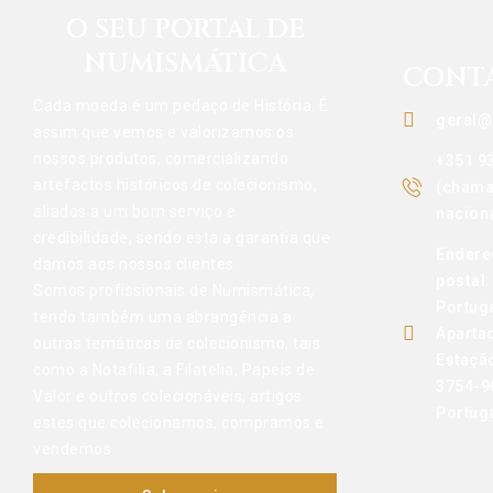
O SEU PORTAL DE
NUMISMÁTICA
CONT
Cada moeda é um pedaço de História. É
geral@
assim que vemos e valorizamos os
nossos produtos, comercializando
+351 9
artefactos históricos de colecionismo,
(chama
aliados a um bom serviço e
naciona
credibilidade, sendo esta a garantia que
Endere
damos aos nossos clientes.
postal:
Somos profissionais de Numismática,
Portug
tendo também uma abrangência a
Aparta
outras temáticas de colecionismo, tais
Estaçã
como a Notafilia, a Filatelia, Papéis de
3754-9
Valor e outros colecionáveis, artigos
Portug
estes que colecionamos, compramos e
vendemos.