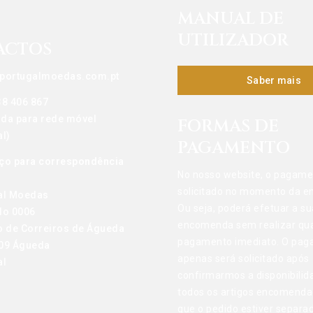
MANUAL DE
UTILIZADOR
ACTOS
portugalmoedas.com.pt
Saber mais
38 406 867
da para rede móvel
FORMAS DE
l)
PAGAMENTO
ço para correspondência
No nosso website, o pagame
solicitado no momento da 
al Moedas
Ou seja, poderá efetuar a su
do 0006
encomenda sem realizar qu
o de Correiros de Águeda
pagamento imediato. O pa
09 Águeda
apenas será solicitado após
al
confirmarmos a disponibilid
todos os artigos encomenda
que o pedido estiver separa