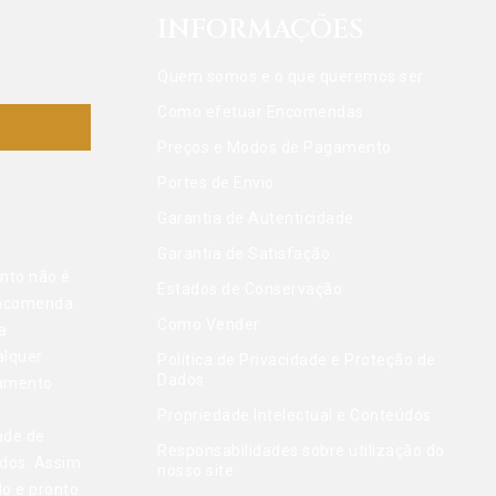
INFORMAÇÕES
Quem somos e o que queremos ser
Como efetuar Encomendas
Preços e Modos de Pagamento
Portes de Envio
Garantia de Autenticidade
Garantia de Satisfação
nto não é
Estados de Conservação
encomenda.
Como Vender
a
alquer
Política de Privacidade e Proteção de
Dados
gamento
Propriedade Intelectual e Conteúdos
ade de
Responsabilidades sobre utilização do
dos. Assim
nosso site
do e pronto