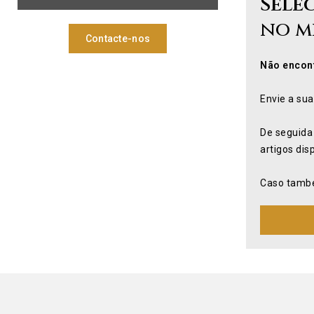
Sele
no m
Contacte-nos
Não encont
Envie a sua
De seguida
artigos dis
Caso també