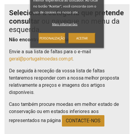
no botão “Aceitar", você concorda com o
Selecione a categoria que pretende
uso de cookies no nosso site.
consultar
ou navegue no menu da
Mais informações
esquerda.
PERSONALIZAÇÃO
ACEITAR
Não encontra o que procura?
Envie a sua lista de faltas para o e-mail
geral@portugalmoedas.com.pt
.
De seguida à receção da vossa lista de faltas
tentaremos responder com a nossa melhor proposta
relativamente a preços e imagens dos artigos
disponíveis.
Caso também procure moedas em melhor estado de
conservação ou em estados inferiores aos
representados na página
CONTACTE-NOS