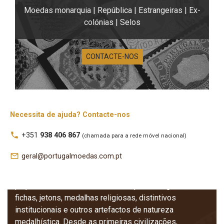
Moedas monarquia | República | Estrangeiras | Ex-
colónias | Selos
Medalhística –
CONTACTE-NOS
Medalhas e
Condecorações
Necessita de ajuda? Contacte-nos
Nesta secção encontra a nossa coleção de medalhas
local_phone
+351
938 406 867
(chamada para a rede móvel nacional)
disponíveis para colecionismo, organizadas por
diversas temáticas e subfamílias especializadas. A
mail_outline
geral@portugalmoedas.com.pt
medalhística é a ciência que estuda as medalhas, o seu
contexto histórico, artístico e simbólico, abrangendo
peças comemorativas, condecorações, insígnias,
fichas, jetons, medalhas religiosas, distintivos
institucionais e outros artefactos de natureza
medalhística. Desde as primeiras civilizações,